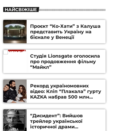
НАЙСВІЖІШЕ
Проєкт “Ко-Хати” з Калуша
представить Україну на
бієнале у Венеції
Студія Lionsgate оголосила
про продовження фільму
“Майкл”
Рекорд україномовних
відео: Кліп “Плакала” гурту
KAZKA набрав 500 млн
переглядів на YouTube
“Дисидент”: Вийшов
трейлер української
історичної драми