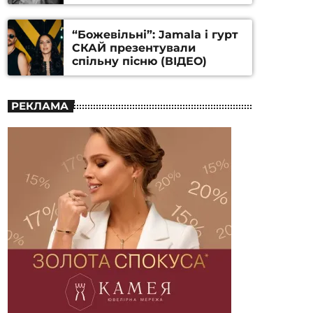
Станіслава Гуренка та
Андрія Алфьорова (ВІДЕО)
“Божевільні”: Jamala і гурт
СКАЙ презентували
спільну пісню (ВІДЕО)
РЕКЛАМА