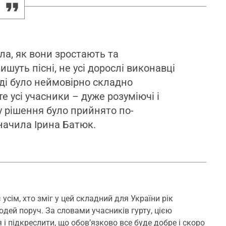
ила, як вони зростають та
ишуть пісні, не усі дорослі виконавці
ді було неймовірно складно
е усі учасники – дуже розуміючі і
у рішення було прийнято по-
начила Ірина Батюк.
сім, хто зміг у цей складний для України рік
юдей поруч. За словами учасників гурту, цією
і підкреслити, що обов’язково все буде добре і скоро