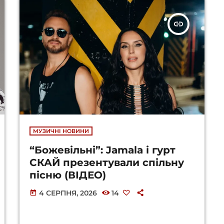
insert_link
МУЗИЧНІ НОВИНИ
“Божевільні”: Jamala і гурт
СКАЙ презентували спільну
пісню (ВІДЕО)
4 СЕРПНЯ, 2026
14
today