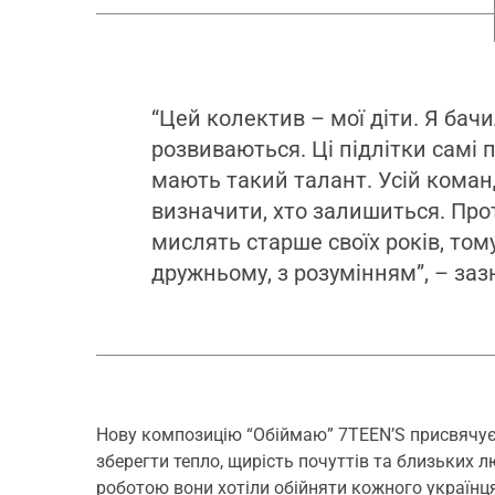
“Цей колектив – мої діти. Я бач
розвиваються. Ці підлітки самі п
мають такий талант. Усій коман
визначити, хто залишиться. Прот
мислять старше своїх років, том
дружньому, з розумінням”, – заз
Нову композицію “Обіймаю” 7TEEN’S присвячує у
зберегти тепло, щирість почуттів та близьких л
роботою вони хотіли обійняти кожного українця 