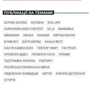
ПУБЛІКАЦІЇ ЗА ТЕМАМИ
ALYONA ALYONA
ALYOSHA
DUA LIPA
EUROVISION SONG CONTEST
GO_A
MAMARIKA
MÅNESKIN
ONUKA
SHAKIRA
ЄВРОБАЧЕННЯ
БУМБОКС
БІЛЛІ АЙЛІШ
КАНЬЄ ВЕСТ
НАСТЯ КАМЕНСКИХ
ТЕЙЛОР СВІФТ
ГАСТРОЛІ
ПРЕМ'ЄРА ВІДЕО
ПРЕМ'ЄРА ПІСНІ
ПРЕМІЯ
ПІДТРИМКА УКРАЇНИ
РЕЙТИНГ
РОСІЙСЬКО-УКРАЇНСЬКА ВІЙНА
СВІДЧЕННЯ ОЧЕВИДЦІВ
ЧАРТИ
ІНФОРМ ЩЕПЛЕННЯ
ІСТОРІЯ