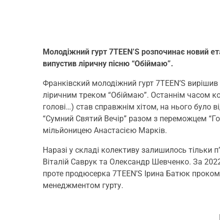
Молодіжний гурт 7TEEN’S розпочинає новий ета
випустив ліричну пісню “Обіймаю”.
Франківский молодіжний гурт 7TEEN’S вирішив 
ліричним треком “Обіймаю”. Останнім часом коле
голові…) став справжнім хітом, на нього було в
“Сумний Святий Вечір” разом з переможцем “Го
мільйоницею Анастасією Марків.
Наразі у складі колективу залишилось тільки п’
Віталій Саврук та Олександр Шевченко. За 2022
проте продюсерка 7TEEN’S Ірина Батюк прокоме
менеджментом гурту.