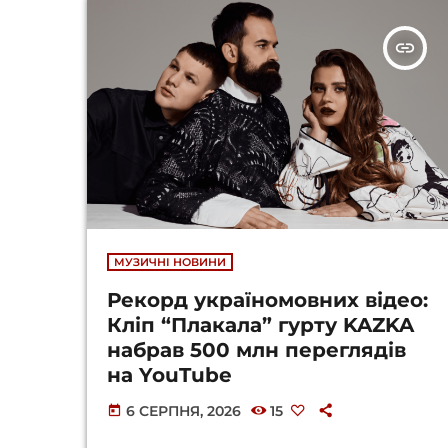
insert_link
МУЗИЧНІ НОВИНИ
Рекорд україномовних відео:
Кліп “Плакала” гурту KAZKA
набрав 500 млн переглядів
на YouTube
6 СЕРПНЯ, 2026
15
today