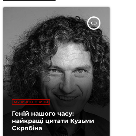
insert_link
МУЗИЧНІ НОВИНИ
Геній нашого часу:
найкращі цитати Кузьми
Скрябіна