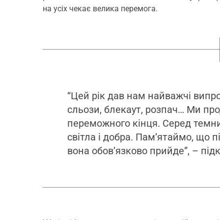
на усіх чекає велика перемога.
“Цей рік дав нам найважчі випроб
сльози, блекаут, розпач… Ми пр
переможного кінця. Серед темних
світла і добра. Пам’ятаймо, що п
вона обов’язково прийде”, – під