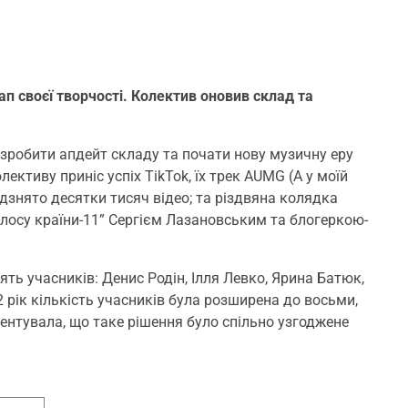
п своєї творчості. Колектив оновив склад та
зробити апдейт складу та почати нову музичну еру
ктиву приніс успіх ТіkТоk, їх трек AUMG (А у моїй
ідзнято десятки тисяч відео; та різдвяна колядка
лосу країни-11” Сергієм Лазановським та блогеркою-
ять учасників: Денис Родін, Ілля Левко, Ярина Батюк,
 рік кількість учасників була розширена до восьми,
нтувала, що таке рішення було спільно узгоджене