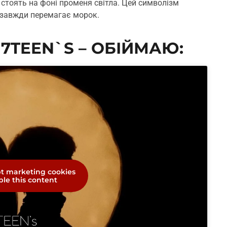
ві стоять на фоні променя світла. Цей символізм
о завжди перемагає морок.
о 7TEEN`S – ОБІЙМАЮ:
pt marketing cookies
le this content