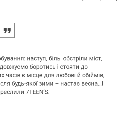
ування: наступ, біль, обстріли міст,
одовжуємо боротись і стояти до
 часів є місце для любові й обіймів,
ісля будь-якої зими – настає весна…І
креслили 7TEEN’S.