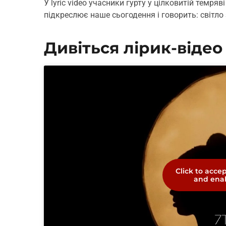
У lyric video учасники гурту у цілковитій темря
підкреслює наше сьогодення і говорить: світл
Дивіться лірик-віде
Click to acce
and enab