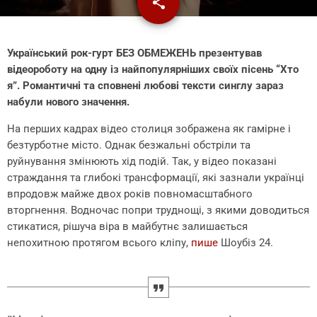
share
email
Український рок-гурт БЕЗ ОБМЕЖЕНЬ презентував
відеороботу на одну із найпопулярніших своїх пісень “Хто
я”. Романтичні та сповнені любові тексти синглу зараз
набули нового значення.
На перших кадрах відео столиця зображена як гамірне і
безтурботне місто. Однак безжальні обстріли та
руйнування змінюють хід подій. Так, у відео показані
страждання та глибокі трансформації, які зазнали українці
впродовж майже двох років повномасштабного
вторгнення. Водночас попри труднощі, з якими доводиться
стикатися, рішуча віра в майбутнє залишається
непохитною протягом всього кліпу,
пише
Шоубіз 24.