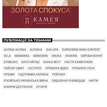
ПУБЛІКАЦІЇ ЗА ТЕМАМИ
ALYONA ALYONA
ALYOSHA
DUA LIPA
EUROVISION SONG CONTEST
GO_A
MAMARIKA
MÅNESKIN
ONUKA
SHAKIRA
ЄВРОБАЧЕННЯ
БУМБОКС
БІЛЛІ АЙЛІШ
КАНЬЄ ВЕСТ
НАСТЯ КАМЕНСКИХ
ТЕЙЛОР СВІФТ
ГАСТРОЛІ
ПРЕМ'ЄРА ВІДЕО
ПРЕМ'ЄРА ПІСНІ
ПРЕМІЯ
ПІДТРИМКА УКРАЇНИ
РЕЙТИНГ
РОСІЙСЬКО-УКРАЇНСЬКА ВІЙНА
СВІДЧЕННЯ ОЧЕВИДЦІВ
ЧАРТИ
ІНФОРМ ЩЕПЛЕННЯ
ІСТОРІЯ