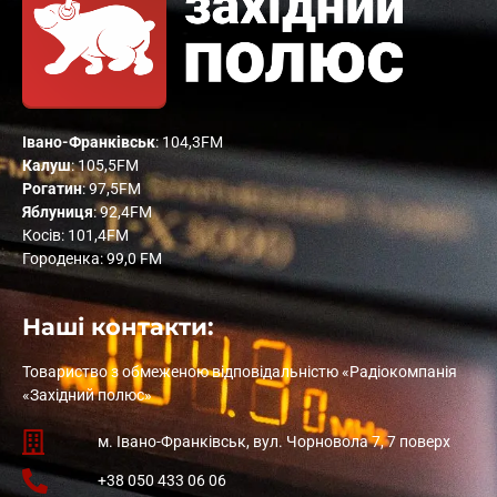
Івано-Франківськ
: 104,3FM
Калуш
: 105,5FM
Рогатин
: 97,5FM
Яблуниця
: 92,4FM
Косів: 101,4FM
Городенка: 99,0 FM
Наші контакти:
Товариство з обмеженою відповідальністю «Радіокомпанія
«Західний полюс»
м. Івано-Франківськ, вул. Чорновола 7, 7 поверх
+38 050 433 06 06