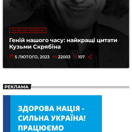
МУЗИЧНІ НОВИНИ
Геній нашого часу: найкращі цитати
Кузьми Скрябіна
today
5 ЛЮТОГО, 2023
22003
107
РЕКЛАМА