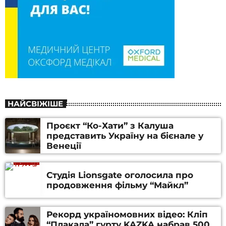
НАЙСВІЖІШЕ
Проєкт “Ко-Хати” з Калуша
представить Україну на бієнале у
Венеції
Студія Lionsgate оголосила про
продовження фільму “Майкл”
Рекорд україномовних відео: Кліп
“Плакала” гурту KAZKA набрав 500