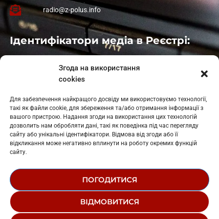
radio@z-polus.info
Ідентифікатори медіа в Реєстрі:
Івано-Франківськ
: L11-00661
Згода на використання
Калуш
: L11-01410
cookies
Рогатин
: L11-01801
Яблуниця
: L11-01720
Для забезпечення найкращого досвіду ми використовуємо технології,
Косів: L11-01805
такі як файли cookie, для збереження та/або отримання інформації з
Гарасимів: L11-02274
вашого пристрою. Надання згоди на використання цих технологій
дозволить нам обробляти дані, такі як поведінка під час перегляду
сайту або унікальні ідентифікатори. Відмова від згоди або її
відкликання може негативно вплинути на роботу окремих функцій
сайту.
ПОГОДИТИСЯ
© 1995-2026 РК «ЗАХІДНИЙ ПОЛЮС»
ВІДМОВИТИСЯ
ЛОГОТИП
РЕДАКЦІЙНИЙ СТАТУТ