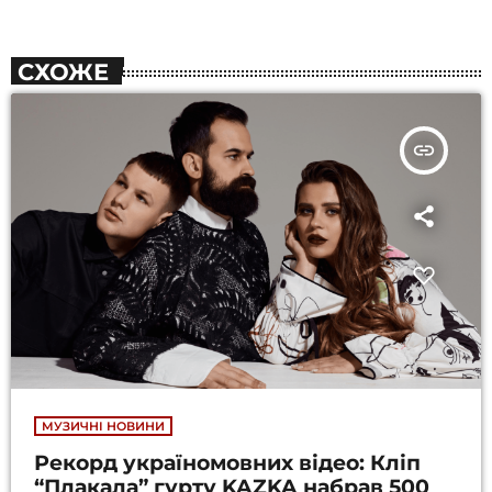
СХОЖЕ
insert_link
МУЗИЧНІ НОВИНИ
Рекорд україномовних відео: Кліп
“Плакала” гурту KAZKA набрав 500