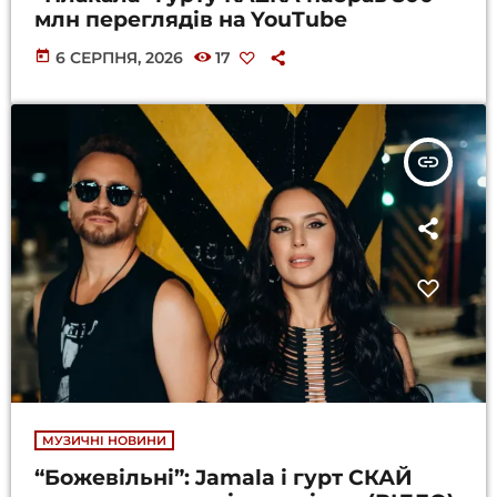
млн переглядів на YouTube
today
6 СЕРПНЯ, 2026
17
insert_link
МУЗИЧНІ НОВИНИ
“Божевільні”: Jamala і гурт СКАЙ