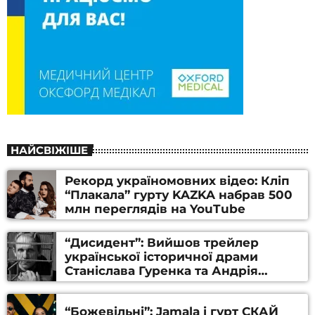
НАЙСВІЖІШЕ
Рекорд україномовних відео: Кліп
“Плакала” гурту KAZKA набрав 500
млн переглядів на YouTube
“Дисидент”: Вийшов трейлер
української історичної драми
Станіслава Гуренка та Андрія
Алфьорова (ВІДЕО)
“Божевільні”: Jamala і гурт СКАЙ