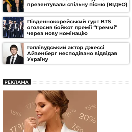
презентували спільну пісню (ВІДЕО)
Південнокорейський гурт BTS
оголосив бойкот премії “Греммі”
через нову номінацію
Голлівудський актор Джессі
Айзенберг несподівано відвідав
Україну
РЕКЛАМА