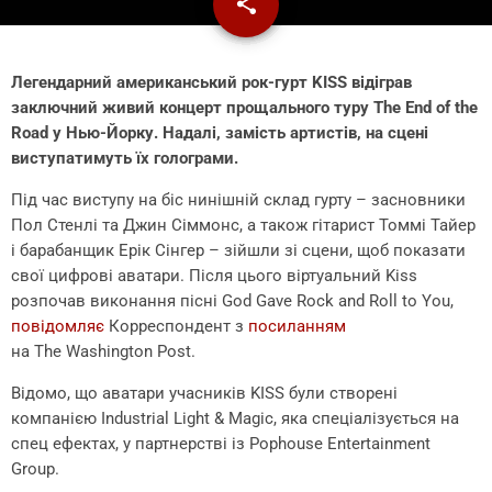
share
email
Легендарний американський рок-гурт KISS відіграв
заключний живий концерт прощального туру The End of the
Road у Нью-Йорку. Надалі, замість артистів, на сцені
виступатимуть їх голограми.
Під час виступу на біс нинішній склад гурту – засновники
Пол Стенлі та Джин Сіммонс, а також гітарист Томмі Тайер
і барабанщик Ерік Сінгер – зійшли зі сцени, щоб показати
свої цифрові аватари. Після цього віртуальний Kiss
розпочав виконання пісні God Gave Rock and Roll to You,
повідомляє
Корреспондент з
посиланням
на The Washington Post.
Відомо, що аватари учасників KISS були створені
компанією Industrial Light & Magic, яка спеціалізується на
спец ефектах, у партнерстві із Pophouse Entertainment
Group.