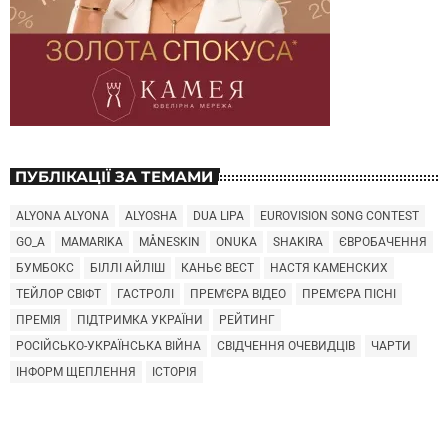
ПУБЛІКАЦІЇ ЗА ТЕМАМИ
ALYONA ALYONA
ALYOSHA
DUA LIPA
EUROVISION SONG CONTEST
GO_A
MAMARIKA
MÅNESKIN
ONUKA
SHAKIRA
ЄВРОБАЧЕННЯ
БУМБОКС
БІЛЛІ АЙЛІШ
КАНЬЄ ВЕСТ
НАСТЯ КАМЕНСКИХ
ТЕЙЛОР СВІФТ
ГАСТРОЛІ
ПРЕМ'ЄРА ВІДЕО
ПРЕМ'ЄРА ПІСНІ
ПРЕМІЯ
ПІДТРИМКА УКРАЇНИ
РЕЙТИНГ
РОСІЙСЬКО-УКРАЇНСЬКА ВІЙНА
СВІДЧЕННЯ ОЧЕВИДЦІВ
ЧАРТИ
ІНФОРМ ЩЕПЛЕННЯ
ІСТОРІЯ