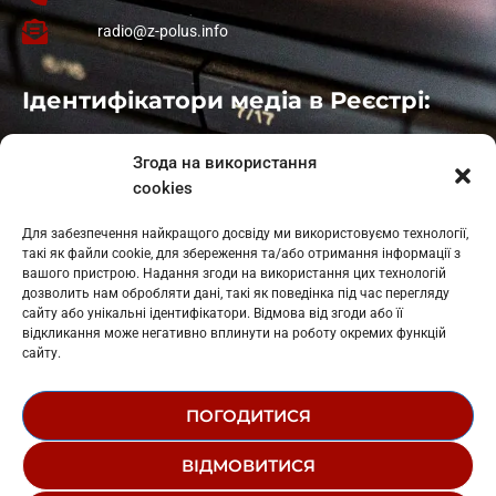
radio@z-polus.info
Ідентифікатори медіа в Реєстрі:
Івано-Франківськ
: L11-00661
Згода на використання
Калуш
: L11-01410
cookies
Рогатин
: L11-01801
Яблуниця
: L11-01720
Для забезпечення найкращого досвіду ми використовуємо технології,
Косів: L11-01805
такі як файли cookie, для збереження та/або отримання інформації з
Гарасимів: L11-02274
вашого пристрою. Надання згоди на використання цих технологій
дозволить нам обробляти дані, такі як поведінка під час перегляду
сайту або унікальні ідентифікатори. Відмова від згоди або її
відкликання може негативно вплинути на роботу окремих функцій
сайту.
ПОГОДИТИСЯ
© 1995-2026 РК «ЗАХІДНИЙ ПОЛЮС»
ВІДМОВИТИСЯ
ЛОГОТИП