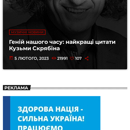
МУЗИЧНІ НОВИНИ
Геній нашого часу: найкращі цитати
Кузьми Скрябіна
today
5 ЛЮТОГО, 2023
21991
107
РЕКЛАМА