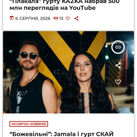
“Плакала” гурту KAZKA набрав 500
млн переглядів на YouTube
today
6 СЕРПНЯ, 2026
13
insert_link
МУЗИЧНІ НОВИНИ
“Божевільні”: Jamala і гурт СКАЙ