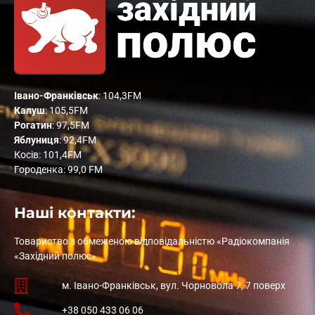
Івано-Франківськ
: 104,3FM
Калуш
: 105,5FM
Рогатин
: 97,5FM
Яблуниця
: 92,4FM
Косів: 101,4FM
Городенка: 99,0 FM
Наші контакти:
Товариство з обмеженою відповідальністю «Радіокомпанія
«Західний полюс»
м. Івано-Франківськ, вул. Чорновола 7, 7 поверх
+38 050 433 06 06