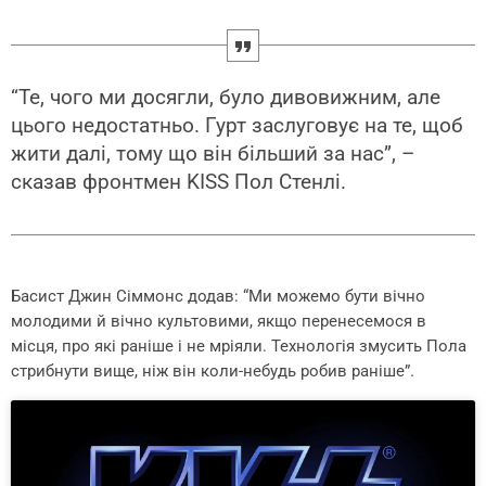
“Те, чого ми досягли, було дивовижним, але
цього недостатньо. Гурт заслуговує на те, щоб
жити далі, тому що він більший за нас”, –
сказав фронтмен KISS Пол Стенлі.
Басист Джин Сіммонс додав: “Ми можемо бути вічно
молодими й вічно культовими, якщо перенесемося в
місця, про які раніше і не мріяли. Технологія змусить Пола
стрибнути вище, ніж він коли-небудь робив раніше”.