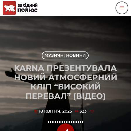
menu
МУЗИЧНІ НОВИНИ
KARNA ПРЕЗЕНТУВАЛА
НОВИЙ АТМОСФЕРНИЙ
КЛІП “ВИСОКИЙ
ПЕРЕВАЛ” (ВІДЕО)
18 КВІТНЯ, 2025
323
today