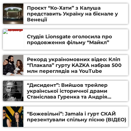
Проєкт “Ко-Хати” з Калуша
представить Україну на бієнале у
Венеції
Студія Lionsgate оголосила про
продовження фільму “Майкл”
Рекорд україномовних відео: Кліп
“Плакала” гурту KAZKA набрав 500
млн переглядів на YouTube
“Дисидент”: Вийшов трейлер
української історичної драми
Станіслава Гуренка та Андрія
Алфьорова (ВІДЕО)
“Божевільні”: Jamala і гурт СКАЙ
презентували спільну пісню (ВІДЕО)