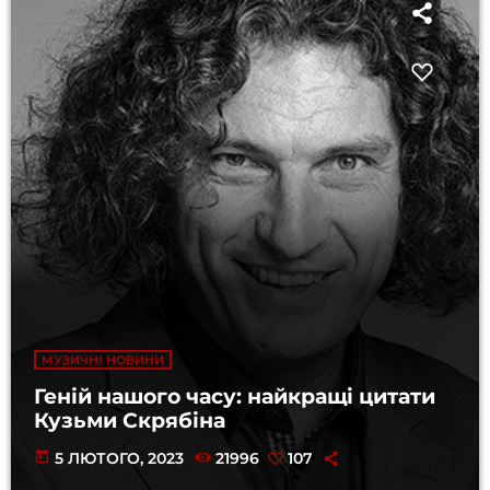
МУЗИЧНІ НОВИНИ
Геній нашого часу: найкращі цитати
Кузьми Скрябіна
today
5 ЛЮТОГО, 2023
21996
107