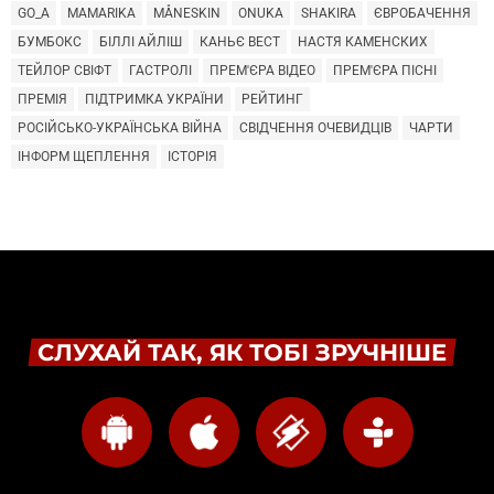
GO_A
MAMARIKA
MÅNESKIN
ONUKA
SHAKIRA
ЄВРОБАЧЕННЯ
БУМБОКС
БІЛЛІ АЙЛІШ
КАНЬЄ ВЕСТ
НАСТЯ КАМЕНСКИХ
ТЕЙЛОР СВІФТ
ГАСТРОЛІ
ПРЕМ'ЄРА ВІДЕО
ПРЕМ'ЄРА ПІСНІ
ПРЕМІЯ
ПІДТРИМКА УКРАЇНИ
РЕЙТИНГ
РОСІЙСЬКО-УКРАЇНСЬКА ВІЙНА
СВІДЧЕННЯ ОЧЕВИДЦІВ
ЧАРТИ
ІНФОРМ ЩЕПЛЕННЯ
ІСТОРІЯ
СЛУХАЙ ТАК, ЯК ТОБІ ЗРУЧНІШЕ