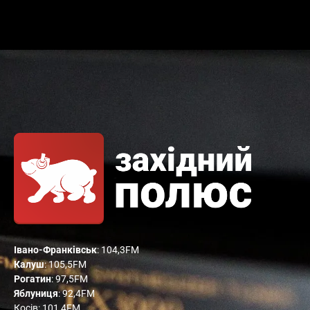
Івано-Франківськ
: 104,3FM
Калуш
: 105,5FM
Рогатин
: 97,5FM
Яблуниця
: 92,4FM
Косів: 101,4FM