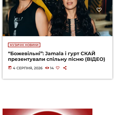
МУЗИЧНІ НОВИНИ
“Божевільні”: Jamala і гурт СКАЙ
презентували спільну пісню (ВІДЕО)
today
4 СЕРПНЯ, 2026
14