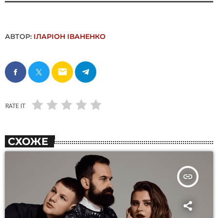
АВТОР:
ІЛАРІОН ІВАНЕНКО
email
RATE IT
СХОЖЕ
insert_link