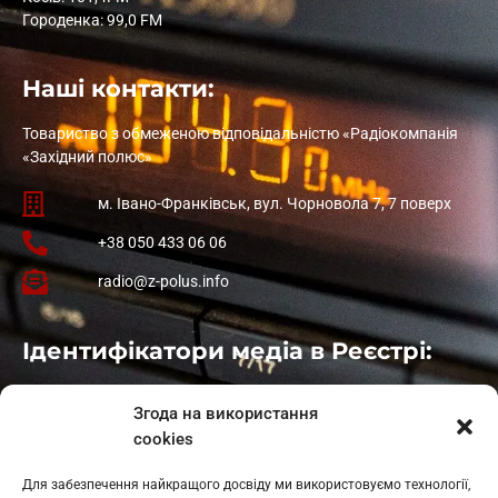
Городенка: 99,0 FM
Наші контакти:
Товариство з обмеженою відповідальністю «Радіокомпанія
«Західний полюс»
м. Івано-Франківськ, вул. Чорновола 7, 7 поверх
+38 050 433 06 06
radio@z-polus.info
Ідентифікатори медіа в Реєстрі:
Івано-Франківськ
: L11-00661
Згода на використання
Калуш
: L11-01410
cookies
Рогатин
: L11-01801
Яблуниця
: L11-01720
Для забезпечення найкращого досвіду ми використовуємо технології,
Косів: L11-01805