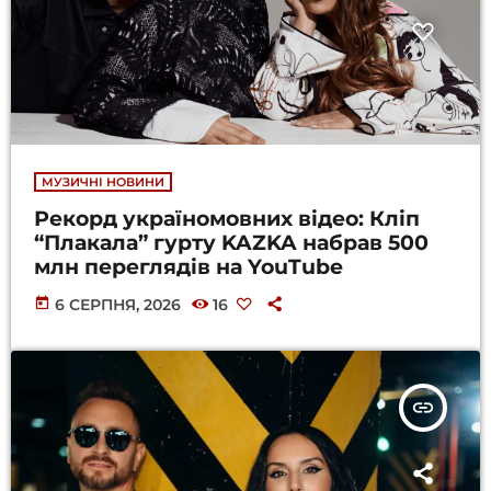
МУЗИЧНІ НОВИНИ
Рекорд україномовних відео: Кліп
“Плакала” гурту KAZKA набрав 500
млн переглядів на YouTube
today
6 СЕРПНЯ, 2026
16
insert_link