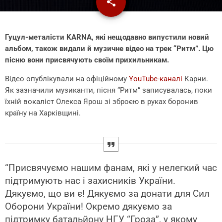
share
email
2
Гуцул-металісти KARNA, які нещодавно випустили новий
альбом, також видали й музичне відео на трек “Ритм”. Цю
пісню вони присвячують своїм прихильникам.
Відео опублікували на офіційному
YouTube-каналі
Карни.
Як зазначили музиканти, пісня “Ритм” записувалась, поки
їхній вокаліст Олекса Ярош зі зброєю в руках боронив
країну на Харківщині.
“Присвячуємо нашим фанам, які у нелегкий час
підтримують нас і захисників України.
Дякуємо, що ви є! Дякуємо за донати для Сил
Оборони України! Окремо дякуємо за
підтримку батальйону НГУ “Гроза”, у якому