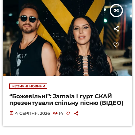
insert_link
МУЗИЧНІ НОВИНИ
“Божевільні”: Jamala і гурт СКАЙ
презентували спільну пісню (ВІДЕО)
today
4 СЕРПНЯ, 2026
14