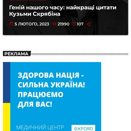
Геній нашого часу: найкращі цитати
Кузьми Скрябіна
today
5 ЛЮТОГО, 2023
21990
107
РЕКЛАМА