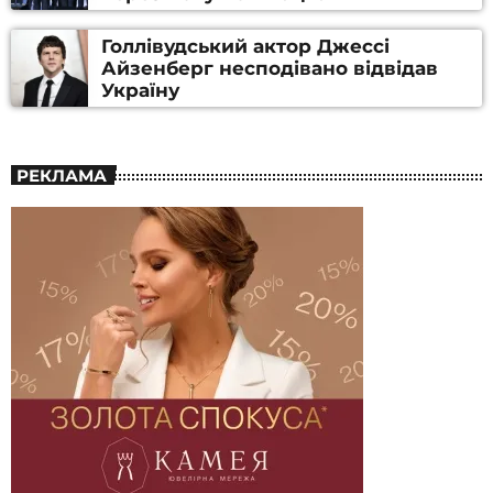
Голлівудський актор Джессі
Айзенберг несподівано відвідав
Україну
РЕКЛАМА