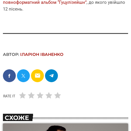
повноформатний альбом “Гуцулізейшн”
, до якого увійшло
12 пісень.
АВТОР:
ІЛАРІОН ІВАНЕНКО
email
RATE IT
СХОЖЕ