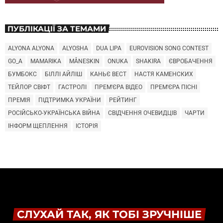
ПУБЛІКАЦІЇ ЗА ТЕМАМИ
ALYONA ALYONA
ALYOSHA
DUA LIPA
EUROVISION SONG CONTEST
GO_A
MAMARIKA
MÅNESKIN
ONUKA
SHAKIRA
ЄВРОБАЧЕННЯ
БУМБОКС
БІЛЛІ АЙЛІШ
КАНЬЄ ВЕСТ
НАСТЯ КАМЕНСКИХ
ТЕЙЛОР СВІФТ
ГАСТРОЛІ
ПРЕМ'ЄРА ВІДЕО
ПРЕМ'ЄРА ПІСНІ
ПРЕМІЯ
ПІДТРИМКА УКРАЇНИ
РЕЙТИНГ
РОСІЙСЬКО-УКРАЇНСЬКА ВІЙНА
СВІДЧЕННЯ ОЧЕВИДЦІВ
ЧАРТИ
ІНФОРМ ЩЕПЛЕННЯ
ІСТОРІЯ
СЛУХАЙ ТАК, ЯК ТОБІ ЗРУЧНІШЕ