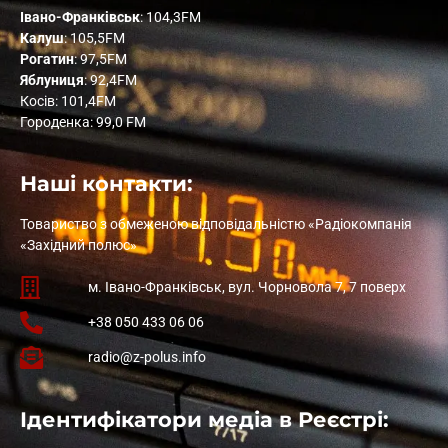
Івано-Франківськ
: 104,3FM
Калуш
: 105,5FM
Рогатин
: 97,5FM
Яблуниця
: 92,4FM
Косів: 101,4FM
Городенка: 99,0 FM
Наші контакти:
Товариство з обмеженою відповідальністю «Радіокомпанія
«Західний полюс»
м. Івано-Франківськ, вул. Чорновола 7, 7 поверх
+38 050 433 06 06
radio@z-polus.info
Ідентифікатори медіа в Реєстрі: