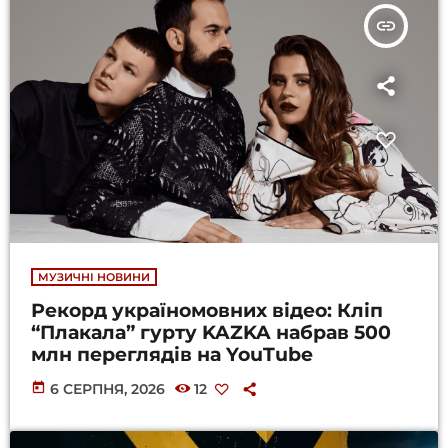
insert_link
МУЗИЧНІ НОВИНИ
Рекорд україномовних відео: Кліп
“Плакала” гурту KAZKA набрав 500
млн переглядів на YouTube
today
6 СЕРПНЯ, 2026
12