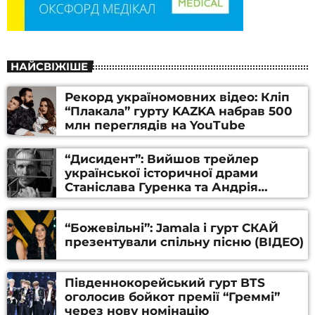
НАЙСВІЖІШЕ
Рекорд україномовних відео: Кліп
“Плакала” гурту KAZKA набрав 500
млн переглядів на YouTube
“Дисидент”: Вийшов трейлер
української історичної драми
Станіслава Гуренка та Андрія
Алфьорова (ВІДЕО)
“Божевільні”: Jamala і гурт СКАЙ
презентували спільну пісню (ВІДЕО)
Південнокорейський гурт BTS
оголосив бойкот премії “Греммі”
через нову номінацію