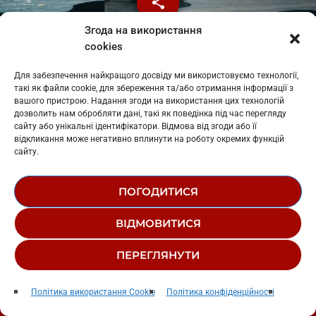
share
email
Згода на використання
cookies
Українська співачка Соломія Опришко, яка виступає під
сценічним імʼям Klavdia Petrivna, випустила новий
Для забезпечення найкращого досвіду ми використовуємо технології,
мініальбом “Інтимна лірика”. Загалом, до платівки увійшло
такі як файли cookie, для збереження та/або отримання інформації з
5 треків.
вашого пристрою. Надання згоди на використання цих технологій
дозволить нам обробляти дані, такі як поведінка під час перегляду
сайту або унікальні ідентифікатори. Відмова від згоди або її
Klavdia Petrivna, відома тим, що тривалий час зберігала
відкликання може негативно вплинути на роботу окремих функцій
анонімність, презентувала новий альбом. “Інтимну лірику”,
сайту.
за словами самої музикантки, вона присвятила тим, кому
подобаються її пісні,
пише
Еспресо.
ПОГОДИТИСЯ
ВІДМОВИТИСЯ
“Для своїх. Не для критиків, не для хейтерів, а
ПЕРЕГЛЯНУТИ
для тих, кому подобається те, що я створюю. Я
play_arrow
сильно хихочу, коли читаю новини, що “проєкт
keyboard_arrow_right
Політика використання Cookie
Політика конфіденційності
Klavdia Petrivna закривається”. Я ж лише