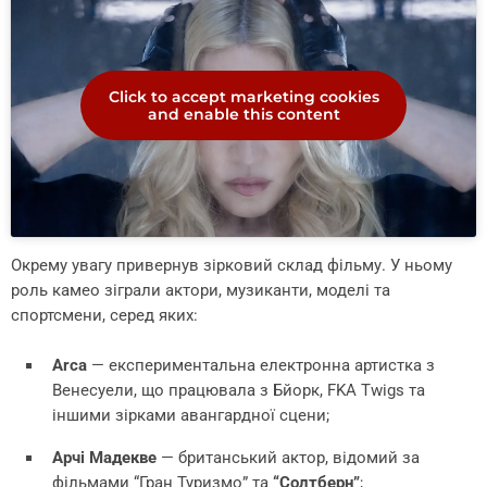
Click to accept marketing cookies
and enable this content
Окрему увагу привернув зірковий склад фільму. У ньому
роль камео зіграли актори, музиканти, моделі та
спортсмени, серед яких:
Arca
— експериментальна електронна артистка з
Венесуели, що працювала з Бйорк, FKA Twigs та
іншими зірками авангардної сцени;
Арчі Мадекве
— британський актор, відомий за
фільмами “Гран Туризмо” та
“Солтберн”
;