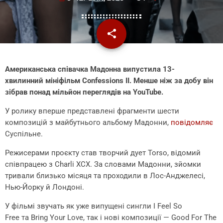
share
email
Американська співачка Мадонна випустила 13-
хвилинний мініфільм Confessions II. Менше ніж за добу він
зібрав понад мільйон переглядів на YouTube.
У ролику вперше представлені фрагменти шести
композицій з майбутнього альбому Мадонни,
повідомляє
Суспільне.
Режисерами проєкту став творчий дует Torso, відомий
співпрацею з Charli XCX. За словами Мадонни, зйомки
тривали близько місяця та проходили в Лос-Анджелесі,
Нью-Йорку й Лондоні.
У фільмі звучать як уже випущені сингли I Feel So
Free та Bring Your Love, так і нові композиції — Good For The