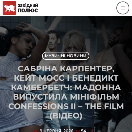
menu
МУЗИЧНІ НОВИНИ
САБРІНА КАРПЕНТЕР,
КЕЙТ МОСС І БЕНЕДИКТ
КАМБЕРБЕТЧ: МАДОННА
ВИПУСТИЛА МІНІФІЛЬМ
CONFESSIONS II – THE FILM
(ВІДЕО)
9 ЧЕРВНЯ, 2026
54
today