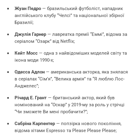
Жуан Педро
— бразильський футболіст, нападник
англійського клубу “Челсі” та національної збірної
Бразилії;
Джулія Гарнер
— лавреатка премії “Еммі”, відома за
серіалом “Озарк” від Netflix;
Кейт Мосс
— одна з найвідоміших моделей світу та
ікона моди 1990-х;
Одесса Адлон
— американська акторка, яка знялася
в серіалах “Сім’я”, “Велика армія” та “Я люблю Лос-
Анджелес”;
Річард Е. Грант
— британський актор, який був
номінований на “Оскар” у 2019-му за роль у стрічці
“Чи зможете Ви мені пробачити?”;
Сабріна Карпентер
— попзірка нового покоління,
відома хітами Espresso та Please Please Please;