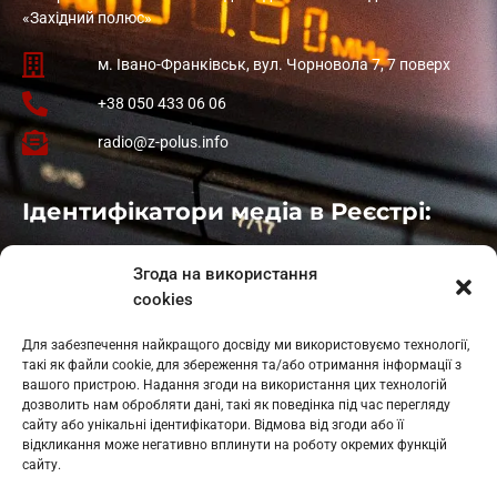
«Західний полюс»
м. Івано-Франківськ, вул. Чорновола 7, 7 поверх
+38 050 433 06 06
radio@z-polus.info
Ідентифікатори медіа в Реєстрі:
Івано-Франківськ
: L11-00661
Згода на використання
Калуш
: L11-01410
cookies
Рогатин
: L11-01801
Яблуниця
: L11-01720
Для забезпечення найкращого досвіду ми використовуємо технології,
Косів: L11-01805
такі як файли cookie, для збереження та/або отримання інформації з
Гарасимів: L11-02274
вашого пристрою. Надання згоди на використання цих технологій
дозволить нам обробляти дані, такі як поведінка під час перегляду
сайту або унікальні ідентифікатори. Відмова від згоди або її
відкликання може негативно вплинути на роботу окремих функцій
сайту.