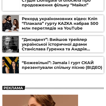
Студія Lionsgate оголосила про
продовження фільму “Майкл”
Рекорд україномовних відео: Кліп
“Плакала” гурту KAZKA набрав 500
млн переглядів на YouTube
“Дисидент”: Вийшов трейлер
української історичної драми
Станіслава Гуренка та Андрія
Алфьорова (ВІДЕО)
“Божевільні”: Jamala і гурт СКАЙ
презентували спільну пісню (ВІДЕО)
РЕКЛАМА