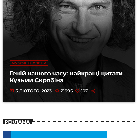
МУЗИЧНІ НОВИНИ
Геній нашого часу: найкращі цитати
Кузьми Скрябіна
today
5 ЛЮТОГО, 2023
21996
107
РЕКЛАМА