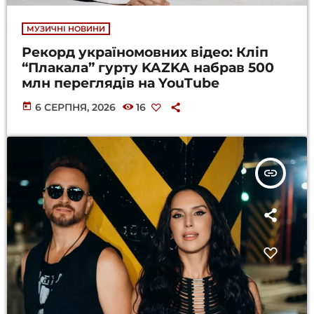
МУЗИЧНІ НОВИНИ
Рекорд україномовних відео: Кліп
“Плакала” гурту KAZKA набрав 500
млн переглядів на YouTube
today
6 СЕРПНЯ, 2026
16
insert_link