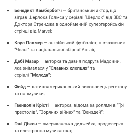
Бенедикт Камбербетч
— британський актор, що
зіграв Шерлока Голмса у серіалі “Шерлок” від BBC та
Доктора Стренджа в однойменній супергеройській
стрічці від Marvel;
Коул Палмер
— англійський футболіст, півзахисник
“Челсі” та національної збірної Англії;
Дебі Мазар
— акторка та давня подруга Мадонни,
яка знімалася у “
Славних хлопцях”
та
серіалі
“Молода”
;
Фейд
— латиноамериканський виконавець регетону
та попмузики;
Гвендолін Крісті
— акторка, відома за ролями в “Грі
престолів”, “Зоряних війнах” та “Венздей”;
Гані Діжон
— американська диджейка, продюсерка
та електронна музикантка;