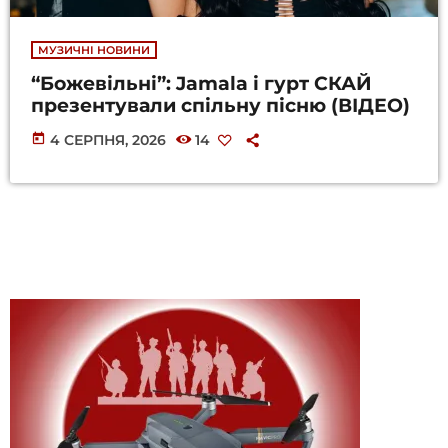
МУЗИЧНІ НОВИНИ
“Божевільні”: Jamala і гурт СКАЙ
презентували спільну пісню (ВІДЕО)
today
4 СЕРПНЯ, 2026
14