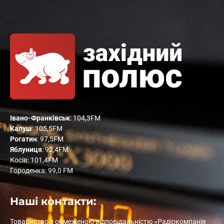
Івано-Франківськ
: 104,3FM
Калуш
: 105,5FM
Рогатин
: 97,5FM
Яблуниця
: 92,4FM
Косів: 101,4FM
Городенка: 99,0 FM
Наші контакти:
Товариство з обмеженою відповідальністю «Радіокомпанія