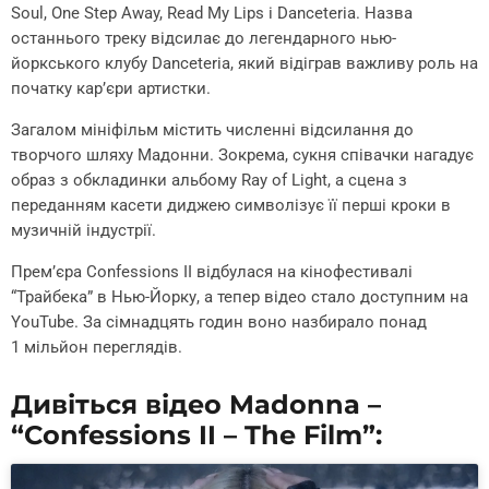
Soul, One Step Away, Read My Lips і Danceteria. Назва
останнього треку відсилає до легендарного нью-
йоркського клубу Danceteria, який відіграв важливу роль на
початку кар’єри артистки.
Загалом мініфільм містить численні відсилання до
творчого шляху Мадонни. Зокрема, сукня співачки нагадує
образ з обкладинки альбому Ray of Light, а сцена з
переданням касети диджею символізує її перші кроки в
музичній індустрії.
Прем’єра Confessions II відбулася на кінофестивалі
“Трайбека” в Нью-Йорку, а тепер відео стало доступним на
YouTube. За сімнадцять годин воно назбирало понад
1 мільйон переглядів.
Дивіться відео Madonna –
“Confessions II – The Film”: