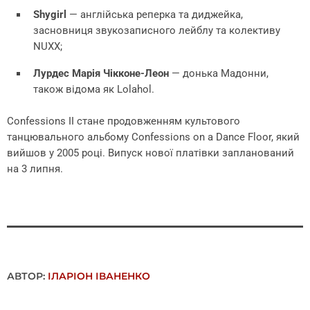
Shygirl
— англійська реперка та диджейка,
засновниця звукозаписного лейблу та колективу
NUXX;
Лурдес Марія Чікконе-Леон
— донька Мадонни,
також відома як Lolahol.
Confessions II стане продовженням культового
танцювального альбому Confessions on a Dance Floor, який
вийшов у 2005 році. Випуск нової платівки запланований
на 3 липня.
АВТОР:
ІЛАРІОН ІВАНЕНКО