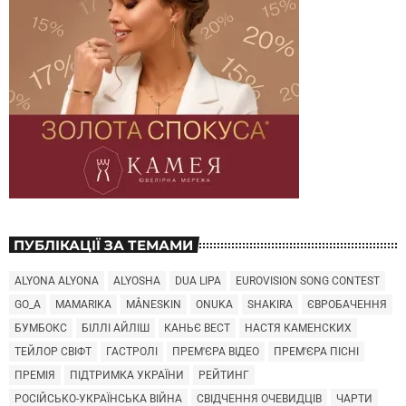
ПУБЛІКАЦІЇ ЗА ТЕМАМИ
ALYONA ALYONA
ALYOSHA
DUA LIPA
EUROVISION SONG CONTEST
GO_A
MAMARIKA
MÅNESKIN
ONUKA
SHAKIRA
ЄВРОБАЧЕННЯ
БУМБОКС
БІЛЛІ АЙЛІШ
КАНЬЄ ВЕСТ
НАСТЯ КАМЕНСКИХ
ТЕЙЛОР СВІФТ
ГАСТРОЛІ
ПРЕМ'ЄРА ВІДЕО
ПРЕМ'ЄРА ПІСНІ
ПРЕМІЯ
ПІДТРИМКА УКРАЇНИ
РЕЙТИНГ
РОСІЙСЬКО-УКРАЇНСЬКА ВІЙНА
СВІДЧЕННЯ ОЧЕВИДЦІВ
ЧАРТИ