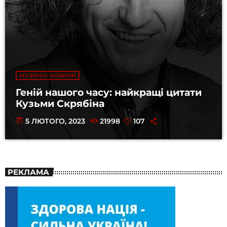
МУЗИЧНІ НОВИНИ
Геній нашого часу: найкращі цитати
Кузьми Скрябіна
today
5 ЛЮТОГО, 2023
21998
107
РЕКЛАМА