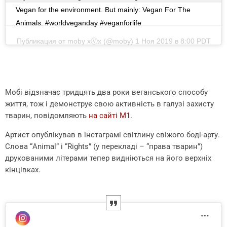
Vegan for the environment. But mainly: Vegan For The
Animals. #worldveganday #veganforlife
Публикация от
moby xⓋx
(@moby)
1 Ноя 2019 в 8:00 PDT
Мобі відзначає тридцять два роки веганського способу
життя, тож і демонструє свою активність в галузі захисту
тварин, повідомляють
на сайті М1
.
Артист опублікував в інстаграмі світлину свіжого боді-арту.
Слова “Animal” і “Rights” (у перекладі – “права тварин”)
друкованими літерами тепер видніються на його верхніх
кінцівках.