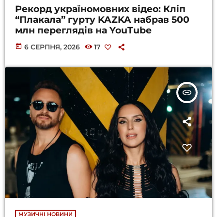
Рекорд україномовних відео: Кліп
“Плакала” гурту KAZKA набрав 500
млн переглядів на YouTube
today
6 СЕРПНЯ, 2026
17
insert_link
МУЗИЧНІ НОВИНИ