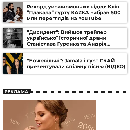
Рекорд україномовних відео: Кліп
“Плакала” гурту KAZKA набрав 500
млн переглядів на YouTube
“Дисидент”: Вийшов трейлер
української історичної драми
Станіслава Гуренка та Андрія
Алфьорова (ВІДЕО)
“Божевільні”: Jamala і гурт СКАЙ
презентували спільну пісню (ВІДЕО)
РЕКЛАМА