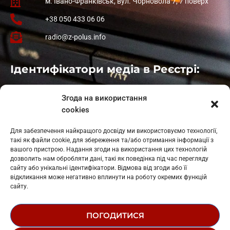
м. Івано-Франківськ, вул. Чорновола 7, 7 поверх
+38 050 433 06 06
radio@z-polus.info
Ідентифікатори медіа в Реєстрі:
Івано-Франківськ
: L11-00661
Згода на використання
Калуш
: L11-01410
cookies
Рогатин
: L11-01801
Яблуниця
: L11-01720
Для забезпечення найкращого досвіду ми використовуємо технології,
Косів: L11-01805
такі як файли cookie, для збереження та/або отримання інформації з
Гарасимів: L11-02274
вашого пристрою. Надання згоди на використання цих технологій
дозволить нам обробляти дані, такі як поведінка під час перегляду
сайту або унікальні ідентифікатори. Відмова від згоди або її
відкликання може негативно вплинути на роботу окремих функцій
сайту.
ПОГОДИТИСЯ