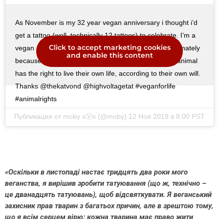
As November is my 32 year vegan anniversary i thought i’d
get a tattoo (well, technically 12 tattoos) to celebrate. I’m a
Click to accept marketing cookies
vegan animal rights activist for many reasons, but ultimately
and enable this content
because i believe at the core of my being that every animal
has the right to live their own life, according to their own will.
Thanks @thekatvond @highvoltagetat #veganforlife
#animalrights
Публикация от
moby xⓋx
(@moby)
12 Ноя 2019 в 8:00 PST
«Оскільки в листопаді настає тридцять два роки мого
веганства, я вирішив зробити татуювання (що ж, технічно –
це дванадцять татуювань), щоб відсвяткувати. Я веганський
захисник прав тварин з багатьох причин, але в зрештою тому,
що я всім серцем вірю: кожна тварина має право жити