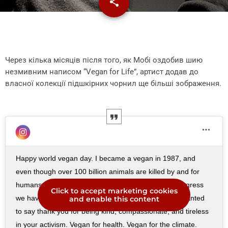
share
email
Через кілька місяців після того, як Мобі оздобив шию
незмивним написом “Vegan for Life”, артист додав до
власної колекції підшкірних чорнил ще більші зображення.
Happy world vegan day. I became a vegan in 1987, and
even though over 100 billion animals are killed by and for
humans every year I’m still amazed at how much progress
Click to accept marketing cookies
we have made. We have so much work to do, but I wanted
and enable this content
to say thank you for being kind, compassionate, and tireless
in your activism. Vegan for health. Vegan for the climate.