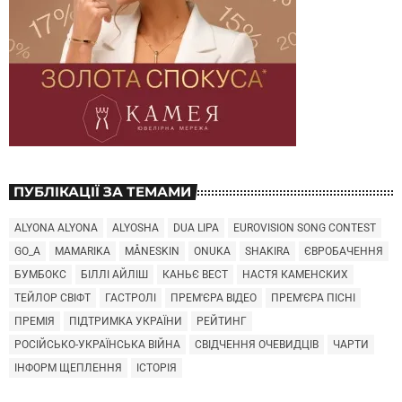
ПУБЛІКАЦІЇ ЗА ТЕМАМИ
ALYONA ALYONA
ALYOSHA
DUA LIPA
EUROVISION SONG CONTEST
GO_A
MAMARIKA
MÅNESKIN
ONUKA
SHAKIRA
ЄВРОБАЧЕННЯ
БУМБОКС
БІЛЛІ АЙЛІШ
КАНЬЄ ВЕСТ
НАСТЯ КАМЕНСКИХ
ТЕЙЛОР СВІФТ
ГАСТРОЛІ
ПРЕМ'ЄРА ВІДЕО
ПРЕМ'ЄРА ПІСНІ
ПРЕМІЯ
ПІДТРИМКА УКРАЇНИ
РЕЙТИНГ
РОСІЙСЬКО-УКРАЇНСЬКА ВІЙНА
СВІДЧЕННЯ ОЧЕВИДЦІВ
ЧАРТИ
ІНФОРМ ЩЕПЛЕННЯ
ІСТОРІЯ