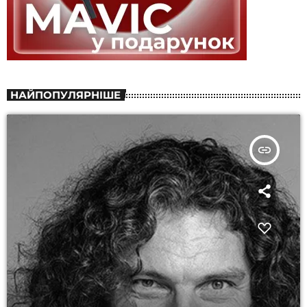
НАЙПОПУЛЯРНІШЕ
insert_link