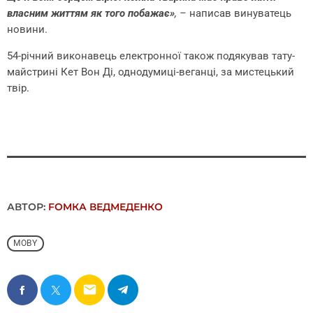
власним життям як того побажає»
, –
написав винуватець
новини.
54-річний виконавець електронної також подякував тату-
майстрині Кет Вон Ді, однодумиці-веганці, за мистецький
твір.
АВТОР:
FОMКА ВЕДМЕДЕНКО
MOBY
email