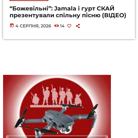
“Божевільні”: Jamala і гурт СКАЙ
презентували спільну пісню (ВІДЕО)
today
4 СЕРПНЯ, 2026
14