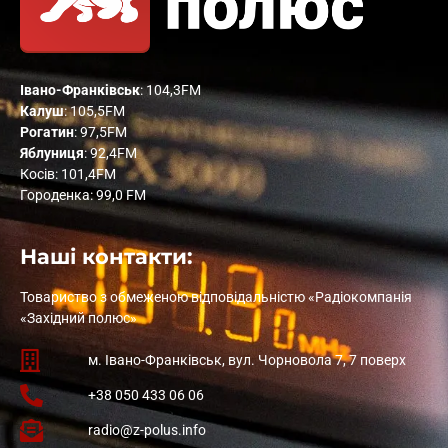
Івано-Франківськ
: 104,3FM
Калуш
: 105,5FM
Рогатин
: 97,5FM
Яблуниця
: 92,4FM
Косів: 101,4FM
Городенка: 99,0 FM
Наші контакти:
Товариство з обмеженою відповідальністю «Радіокомпанія
«Західний полюс»
м. Івано-Франківськ, вул. Чорновола 7, 7 поверх
+38 050 433 06 06
radio@z-polus.info