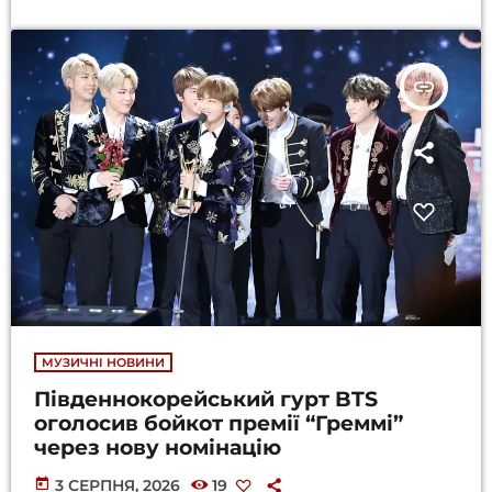
insert_link
МУЗИЧНІ НОВИНИ
Південнокорейський гурт BTS
оголосив бойкот премії “Греммі”
через нову номінацію
today
3 СЕРПНЯ, 2026
19