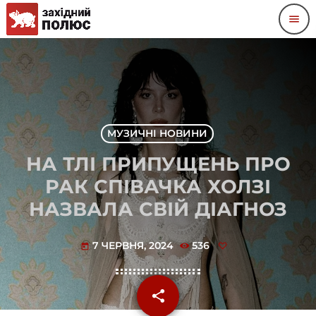
menu
МУЗИЧНІ НОВИНИ
НА ТЛІ ПРИПУЩЕНЬ ПРО
РАК СПІВАЧКА ХОЛЗІ
НАЗВАЛА СВІЙ ДІАГНОЗ
7 ЧЕРВНЯ, 2024
536
today
share
email