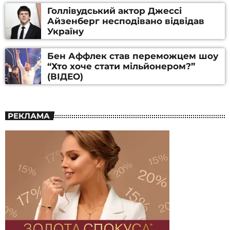
Голлівудський актор Джессі
Айзенберг несподівано відвідав
Україну
Бен Аффлек став переможцем шоу
“Хто хоче стати мільйонером?”
(ВІДЕО)
РЕКЛАМА