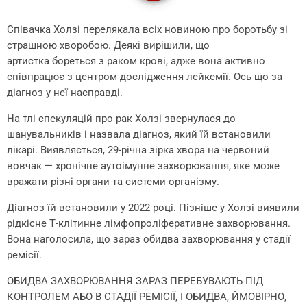
Співачка Холзі перелякала всіх новиною про боротьбу зі
страшною хворобою. Деякі вирішили, що
артистка бореться з раком крові, адже вона активно
співпрацює з центром дослідження лейкемії. Ось що за
діагноз у неї насправді.
На тлі спекуляцій про рак Холзі звернулася до
шанувальників і назвала діагноз, який їй встановили
лікарі. Виявляється, 29-річна зірка хвора на червоний
вовчак — хронічне аутоімунне захворювання, яке може
вражати різні органи та системи організму.
Діагноз їй встановили у 2022 році. Пізніше у Холзі виявили
рідкісне Т-клітинне лімфопроліферативне захворювання.
Вона наголосила, що зараз обидва захворювання у стадії
ремісії.
ОБИДВА ЗАХВОРЮВАННЯ ЗАРАЗ ПЕРЕБУВАЮТЬ ПІД
КОНТРОЛЕМ АБО В СТАДІЇ РЕМІСІЇ, І ОБИДВА, ЙМОВІРНО,