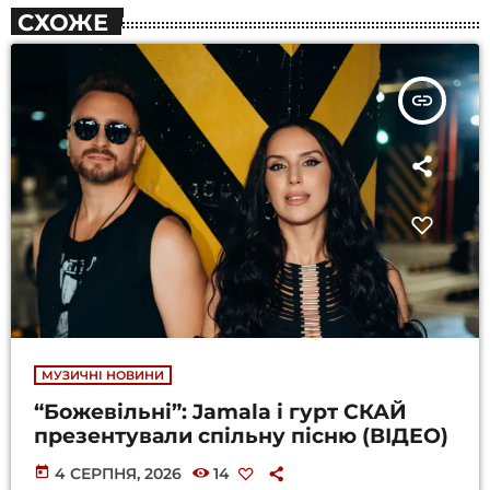
СХОЖЕ
insert_link
МУЗИЧНІ НОВИНИ
“Божевільні”: Jamala і гурт СКАЙ
презентували спільну пісню (ВІДЕО)
today
4 СЕРПНЯ, 2026
14