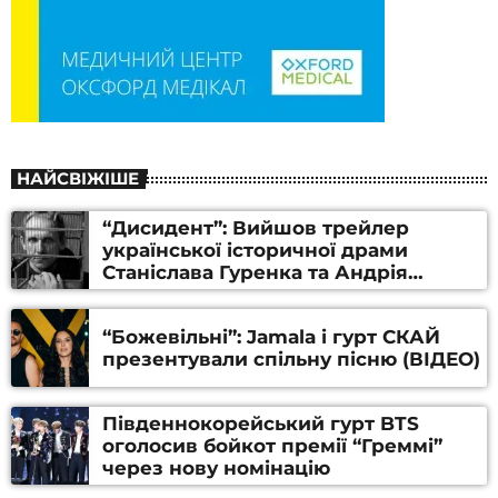
НАЙСВІЖІШЕ
“Дисидент”: Вийшов трейлер
української історичної драми
Станіслава Гуренка та Андрія
Алфьорова (ВІДЕО)
“Божевільні”: Jamala і гурт СКАЙ
презентували спільну пісню (ВІДЕО)
Південнокорейський гурт BTS
оголосив бойкот премії “Греммі”
через нову номінацію