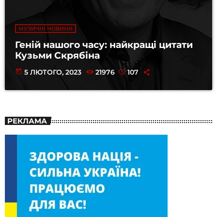
МУЗИЧНІ НОВИНИ
Геній нашого часу: найкращі цитати
Кузьми Скрябіна
today
5 ЛЮТОГО, 2023
21976
107
РЕКЛАМА