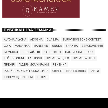
ПУБЛІКАЦІЇ ЗА ТЕМАМИ
ALYONA ALYONA
ALYOSHA
DUA LIPA
EUROVISION SONG CONTEST
GO_A
MAMARIKA
MÅNESKIN
ONUKA
SHAKIRA
ЄВРОБАЧЕННЯ
БУМБОКС
БІЛЛІ АЙЛІШ
КАНЬЄ ВЕСТ
НАСТЯ КАМЕНСКИХ
ТЕЙЛОР СВІФТ
ГАСТРОЛІ
ПРЕМ'ЄРА ВІДЕО
ПРЕМ'ЄРА ПІСНІ
ПРЕМІЯ
ПІДТРИМКА УКРАЇНИ
РЕЙТИНГ
РОСІЙСЬКО-УКРАЇНСЬКА ВІЙНА
СВІДЧЕННЯ ОЧЕВИДЦІВ
ЧАРТИ
ІНФОРМ ЩЕПЛЕННЯ
ІСТОРІЯ