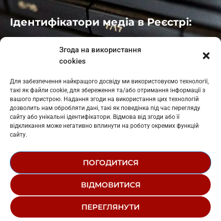
Ідентифікатори медіа в Реєстрі:
Івано-Франківськ
: L11-00661
Згода на використання
Калуш
: L11-01410
cookies
Рогатин
: L11-01801
Яблуниця
: L11-01720
Для забезпечення найкращого досвіду ми використовуємо технології,
Косів: L11-01805
такі як файли cookie, для збереження та/або отримання інформації з
Гарасимів: L11-02274
вашого пристрою. Надання згоди на використання цих технологій
дозволить нам обробляти дані, такі як поведінка під час перегляду
сайту або унікальні ідентифікатори. Відмова від згоди або її
відкликання може негативно вплинути на роботу окремих функцій
сайту.
ПОГОДИТИСЯ
© 1995-2026 РК «ЗАХІДНИЙ ПОЛЮС»
ВІДМОВИТИСЯ
ЛОГОТИП
РЕДАКЦІЙНИЙ СТАТУТ
ПЕРЕГЛЯНУТИ
СТРУКТУРА ВЛАСНОСТІ