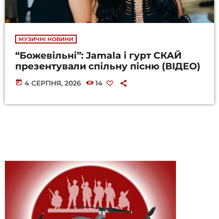
МУЗИЧНІ НОВИНИ
“Божевільні”: Jamala і гурт СКАЙ
презентували спільну пісню (ВІДЕО)
today
4 СЕРПНЯ, 2026
14