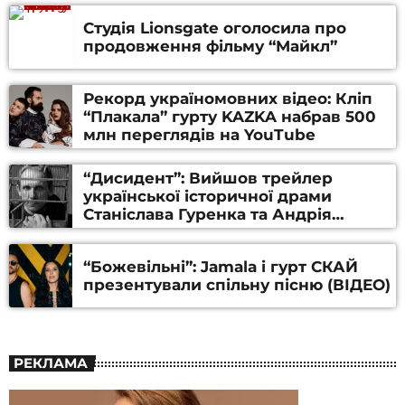
Студія Lionsgate оголосила про
продовження фільму “Майкл”
Рекорд україномовних відео: Кліп
“Плакала” гурту KAZKA набрав 500
млн переглядів на YouTube
“Дисидент”: Вийшов трейлер
української історичної драми
Станіслава Гуренка та Андрія
Алфьорова (ВІДЕО)
“Божевільні”: Jamala і гурт СКАЙ
презентували спільну пісню (ВІДЕО)
РЕКЛАМА