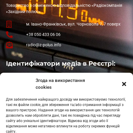
Товариство з обмеженою відповідальністю «Радіокомпанія
«Західний полюс»
м. Івано-Франківськ, вул. Чорновола 7, 7 поверх
+38 050 433 06 06
radio@z-polus.info
Ідентифікатори медіа в Реєстрі:
Івано-Франківськ
: L11-00661
Згода на використання
Калуш
: L11-01410
cookies
Рогатин
: L11-01801
Яблуниця
: L11-01720
Для забезпечення найкращого досвіду ми використовуємо технології,
Косів: L11-01805
такі як файли cookie, для збереження та/або отримання інформації з
Гарасимів: L11-02274
вашого пристрою. Надання згоди на використання цих технологій
дозволить нам обробляти дані, такі як поведінка під час перегляду
сайту або унікальні ідентифікатори. Відмова від згоди або її
відкликання може негативно вплинути на роботу окремих функцій
сайту.