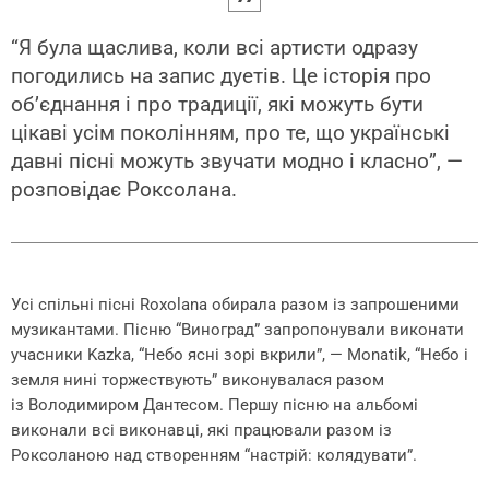
“Я була щаслива, коли всі артисти одразу
погодились на запис дуетів. Це історія про
об’єднання і про традиції, які можуть бути
цікаві усім поколінням, про те, що українські
давні пісні можуть звучати модно і класно”, —
розповідає Роксолана.
Усі спільні пісні Roxolana обирала разом із запрошеними
музикантами. Пісню “Виноград” запропонували виконати
учасники Kazka, “Небо ясні зорі вкрили”, — Monatik, “Небо і
земля нині торжествують” виконувалася разом
із Володимиром Дантесом. Першу пісню на альбомі
виконали всі виконавці, які працювали разом із
Роксоланою над створенням “настрій: колядувати”.