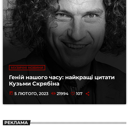
МУЗИЧНІ НОВИНИ
Геній нашого часу: найкращі цитати
Кузьми Скрябіна
today
5 ЛЮТОГО, 2023
21994
107
РЕКЛАМА