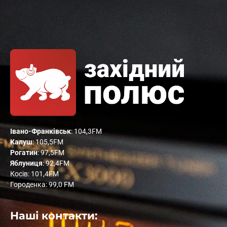
Івано-Франківськ
: 104,3FM
Калуш
: 105,5FM
Рогатин
: 97,5FM
Яблуниця
: 92,4FM
Косів: 101,4FM
Городенка: 99,0 FM
Наші контакти: