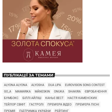
ПУБЛІКАЦІЇ ЗА ТЕМАМИ
ALYONA ALYONA
ALYOSHA
DUA LIPA
EUROVISION SONG CONTEST
GO_A
MAMARIKA
MÅNESKIN
ONUKA
SHAKIRA
ЄВРОБАЧЕННЯ
БУМБОКС
БІЛЛІ АЙЛІШ
КАНЬЄ ВЕСТ
НАСТЯ КАМЕНСКИХ
ТЕЙЛОР СВІФТ
ГАСТРОЛІ
ПРЕМ'ЄРА ВІДЕО
ПРЕМ'ЄРА ПІСНІ
ПРЕМІЯ
ПІДТРИМКА УКРАЇНИ
РЕЙТИНГ