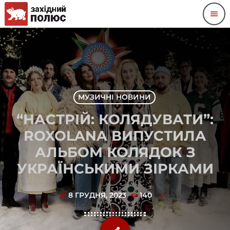
menu
МУЗИЧНІ НОВИНИ
“НАСТРІЙ: КОЛЯДУВАТИ”:
ROXOLANA ВИПУСТИЛА
АЛЬБОМ КОЛЯДОК З
УКРАЇНСЬКИМИ ЗІРКАМИ
8 ГРУДНЯ, 2023
140
today