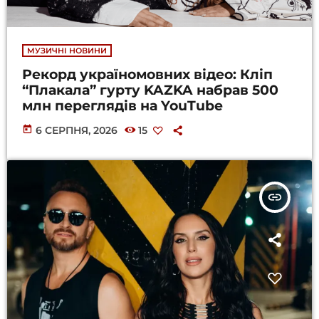
МУЗИЧНІ НОВИНИ
Рекорд україномовних відео: Кліп
“Плакала” гурту KAZKA набрав 500
млн переглядів на YouTube
today
6 СЕРПНЯ, 2026
15
insert_link