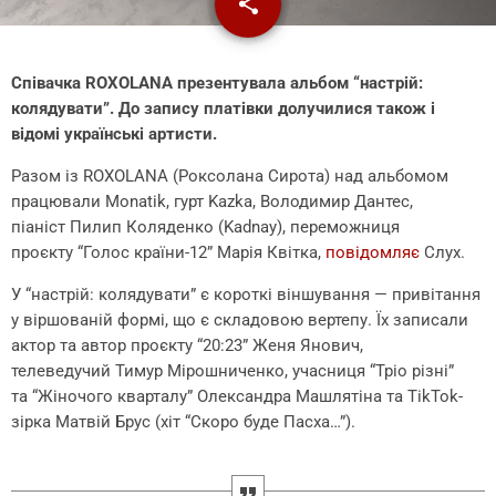
share
email
Cпівачка ROXOLANA презентувала альбом “настрій:
колядувати”. До запису платівки долучилися також і
відомі українські артисти.
Разом із ROXOLANA (Роксолана Сирота) над альбомом
працювали Monatik, гурт Kazka, Володимир Дантес,
піаніст Пилип Коляденко (Kadnay), переможниця
проєкту “Голос країни-12” Марія Квітка,
повідомляє
Слух.
У “настрій: колядувати” є короткі віншування — привітання
у віршованій формі, що є складовою вертепу. Їх записали
актор та автор проєкту “20:23” Женя Янович,
телеведучий Тимур Мірошниченко, учасниця “Тріо різні”
та “Жіночого кварталу” Олександра Машлятіна та TikTok-
зірка Матвій Брус (хіт “Скоро буде Пасха…”).