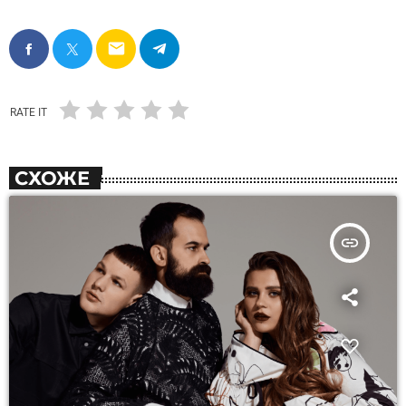
email
RATE IT
СХОЖЕ
insert_link