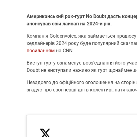
Американський рок-гурт No Doubt дасть концер
анонсував свій лайнап на 2024-й рік.
Компанія Goldenvoice, яка займається продюс
хедлайнерів 2024 року буде популярний ска/па
посиланням
на CNN.
Виступ гурту ознаменує возз’єднання його учас
Doubt не виступали наживо як гурт щонайменше
Незадовго до офіційного оголошення на сторінці
згадує про свої перші дні в колективі, натякаю