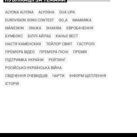
ALYONA ALYONA
ALYOSHA
DUA LIPA
EUROVISION SONG CONTEST
GO_A
MAMARIKA
MÅNESKIN
ONUKA
SHAKIRA
ЄВРОБАЧЕННЯ
БУМБОКС
БІЛЛІ АЙЛІШ
КАНЬЄ ВЕСТ
НАСТЯ КАМЕНСКИХ
ТЕЙЛОР СВІФТ
ГАСТРОЛІ
ПРЕМ'ЄРА ВІДЕО
ПРЕМ'ЄРА ПІСНІ
ПРЕМІЯ
ПІДТРИМКА УКРАЇНИ
РЕЙТИНГ
РОСІЙСЬКО-УКРАЇНСЬКА ВІЙНА
СВІДЧЕННЯ ОЧЕВИДЦІВ
ЧАРТИ
ІНФОРМ ЩЕПЛЕННЯ
ІСТОРІЯ