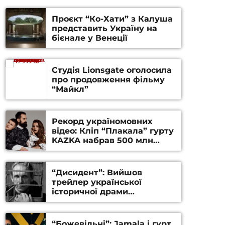
Проєкт “Ко-Хати” з Калуша
представить Україну на
бієнале у Венеції
Студія Lionsgate оголосила
про продовження фільму
“Майкл”
Рекорд україномовних
відео: Кліп “Плакала” гурту
KAZKA набрав 500 млн
переглядів на YouTube
“Дисидент”: Вийшов
трейлер української
історичної драми
Станіслава Гуренка та
Андрія Алфьорова (ВІДЕО)
“Божевільні”: Jamala і гурт