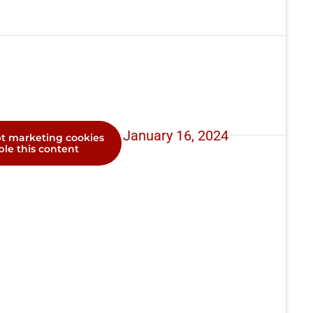
 Doubt (@nodoubt)
January 16, 2024
pt marketing cookies
le this content