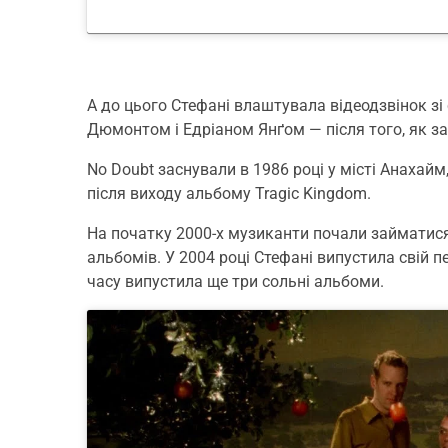
А до цього Стефані влаштувала відеодзвінок зі
Дюмонтом і Едріаном Янґом — після того, як за
No Doubt заснували в 1986 році у місті Анахайм
після виходу альбому Tragic Kingdom.
На початку 2000-х музиканти почали займатис
альбомів. У 2004 році Стефані випустила свій пе
часу випустила ще три сольні альбоми.