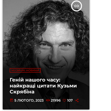
insert_link
МУЗИЧНІ НОВИНИ
Геній нашого часу:
найкращі цитати Кузьми
Скрябіна
5 ЛЮТОГО, 2023
21996
107
today