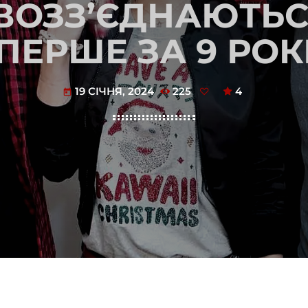
ВОЗЗ’ЄДНАЮТЬС
ПЕРШЕ ЗА 9 РОК
19 СІЧНЯ, 2024
225
4
today