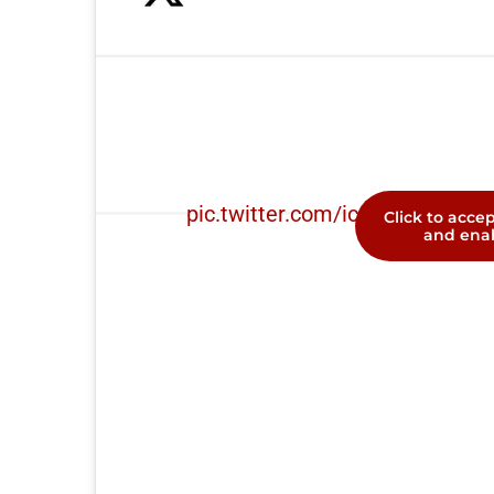
pic.twitter.com/icpf0DyDbl
— No
Click to acce
and enab