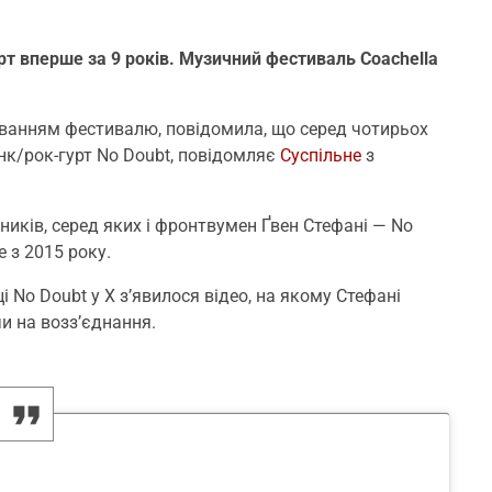
т вперше за 9 років. Музичний фестиваль Coachella
уванням фестивалю, повідомила, що серед чотирьох
нк/рок-гурт No Doubt, повідомляє
Суспільне
з
ників, серед яких і фронтвумен Ґвен Стефані — No
 з 2015 року.
 No Doubt у X з’явилося відео, на якому Стефані
чи на возз’єднання.