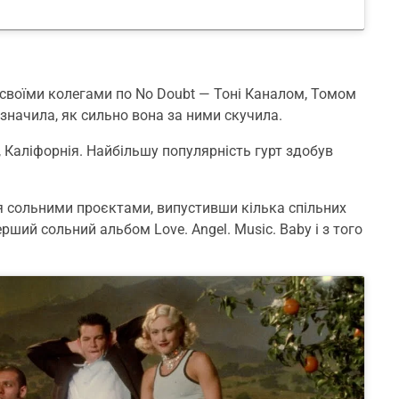
 своїми колегами по No Doubt — Тоні Каналом, Томом
значила, як сильно вона за ними скучила.
, Каліфорнія. Найбільшу популярність гурт здобув
я сольними проєктами, випустивши кілька спільних
рший сольний альбом Love. Angel. Music. Baby і з того