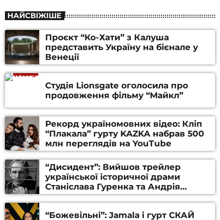
НАЙСВІЖІШЕ
Проєкт “Ко-Хати” з Калуша
представить Україну на бієнале у
Венеції
Студія Lionsgate оголосила про
продовження фільму “Майкл”
Рекорд україномовних відео: Кліп
“Плакала” гурту KAZKA набрав 500
млн переглядів на YouTube
“Дисидент”: Вийшов трейлер
української історичної драми
Станіслава Гуренка та Андрія
Алфьорова (ВІДЕО)
“Божевільні”: Jamala і гурт СКАЙ