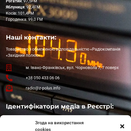
Рогатин
: 97,5FM
Яблуниця
: 92,4FM
Косів: 101,4FM
Городенка: 99,0 FM
Наші контакти:
Товариство з обмеженою відповідальністю «Радіокомпанія
«Західний полюс»
м. Івано-Франківськ, вул. Чорновола 7, 7 поверх
+38 050 433 06 06
radio@z-polus.info
Ідентифікатори медіа в Реєстрі:
Івано-Франківськ
: L11-00661
Згода на використання
Калуш
: L11-01410
cookies
Рогатин
: L11-01801