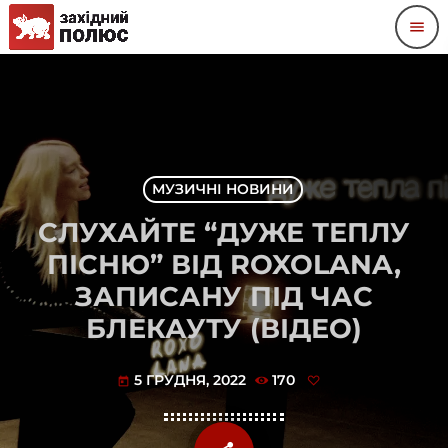
menu
МУЗИЧНІ НОВИНИ
СЛУХАЙТЕ “ДУЖЕ ТЕПЛУ
ПІСНЮ” ВІД ROXOLANA,
ЗАПИСАНУ ПІД ЧАС
БЛЕКАУТУ (ВІДЕО)
5 ГРУДНЯ, 2022
170
today