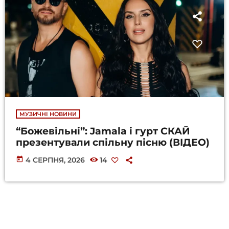
МУЗИЧНІ НОВИНИ
“Божевільні”: Jamala і гурт СКАЙ
презентували спільну пісню (ВІДЕО)
today
4 СЕРПНЯ, 2026
14