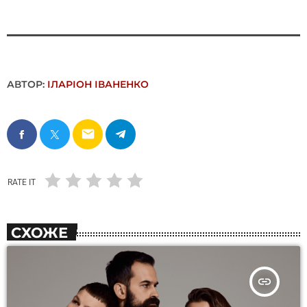
АВТОР:
ІЛАРІОН ІВАНЕНКО
email
RATE IT
СХОЖЕ
insert_link