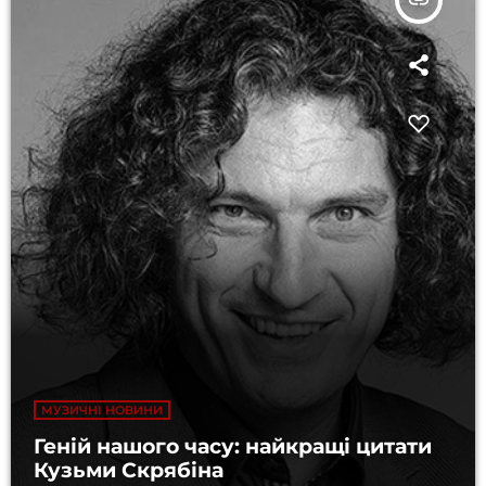
insert_link
МУЗИЧНІ НОВИНИ
Геній нашого часу: найкращі цитати
Кузьми Скрябіна