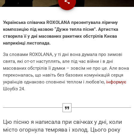
share
email
Українська співачка ROXOLANA презентувала ліричну
композицію під назвою “Дуже тепла пісня”. Артистка
створила її у дні масованих ракетних обстрілів Києва
наприкінці листопада.
За словами ROXOLANA, у ті дні вона думала про зимові
свята, які от-от наступлять, але під час війни і в дні
масованих обстрілів її думки – зовсім не про це. Але вона
переконалась, що навіть без базових комунікацій серця
українців однаково сповнені теплом і любов’ю,
інформує
Шоубіз 24.
Цю пісню я написала при свічках у дні, коли
місто огорнула темрява і холод. Цього року