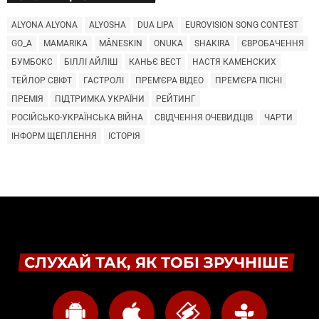
ALYONA ALYONA
ALYOSHA
DUA LIPA
EUROVISION SONG CONTEST
GO_A
MAMARIKA
MÅNESKIN
ONUKA
SHAKIRA
ЄВРОБАЧЕННЯ
БУМБОКС
БІЛЛІ АЙЛІШ
КАНЬЄ ВЕСТ
НАСТЯ КАМЕНСКИХ
ТЕЙЛОР СВІФТ
ГАСТРОЛІ
ПРЕМ'ЄРА ВІДЕО
ПРЕМ'ЄРА ПІСНІ
ПРЕМІЯ
ПІДТРИМКА УКРАЇНИ
РЕЙТИНГ
РОСІЙСЬКО-УКРАЇНСЬКА ВІЙНА
СВІДЧЕННЯ ОЧЕВИДЦІВ
ЧАРТИ
ІНФОРМ ЩЕПЛЕННЯ
ІСТОРІЯ
СЛУХАЙ ТАК, ЯК ТОБІ ЗРУЧНІШЕ