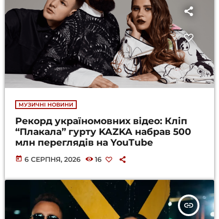
МУЗИЧНІ НОВИНИ
Рекорд україномовних відео: Кліп
“Плакала” гурту KAZKA набрав 500
млн переглядів на YouTube
today
6 СЕРПНЯ, 2026
16
insert_link