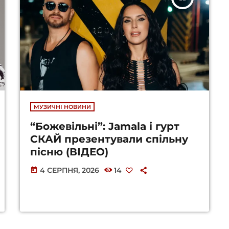
МУЗИЧНІ НОВИНИ
“Божевільні”: Jamala і гурт
СКАЙ презентували спільну
пісню (ВІДЕО)
4 СЕРПНЯ, 2026
14
today