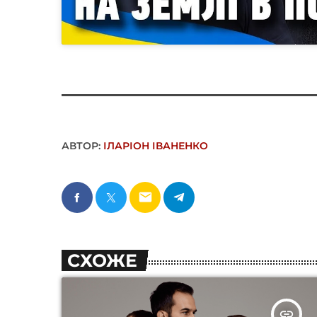
АВТОР:
ІЛАРІОН ІВАНЕНКО
email
СХОЖЕ
insert_link