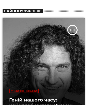
НАЙПОПУЛЯРНІШЕ
insert_link
МУЗИЧНІ НОВИНИ
Геній нашого часу: