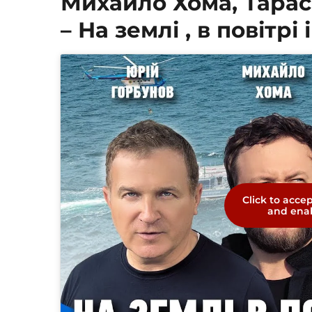
Михайло Хома, Тарас
– На землі , в повітрі 
Click to acce
and enab