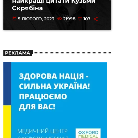
найкращі цитати Кузьми
Скрябіна
5 ЛЮТОГО, 2023
21998
107
today
РЕКЛАМА