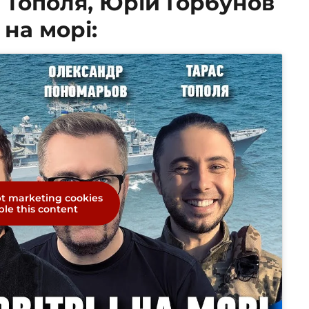
 Тополя, Юрій Горбунов
і на морі:
pt marketing cookies
le this content