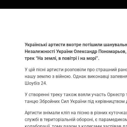
Українські артисти вкотре потішили шануваль
Незалежності України Олександр Пономарьов, 
трек “На землі, в повітрі і на морі”.
У цій пісні артисти розповіли про страшний ра
нашу землю з війною. Однак виконавці запевня
Шоубіз 24.
У створенні треку також взяли участь Оркестр
танцю Збройних Сил України під керівництвом
Артисти знімали кліп на пісню в різних куточка
службі в територіальній обороні, є парамедиком
колаборації, тому разом з колегами заспівав дл