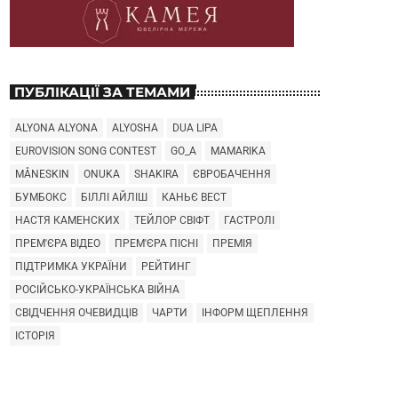
ПУБЛІКАЦІЇ ЗА ТЕМАМИ
ALYONA ALYONA
ALYOSHA
DUA LIPA
EUROVISION SONG CONTEST
GO_A
MAMARIKA
MÅNESKIN
ONUKA
SHAKIRA
ЄВРОБАЧЕННЯ
БУМБОКС
БІЛЛІ АЙЛІШ
КАНЬЄ ВЕСТ
НАСТЯ КАМЕНСКИХ
ТЕЙЛОР СВІФТ
ГАСТРОЛІ
ПРЕМ'ЄРА ВІДЕО
ПРЕМ'ЄРА ПІСНІ
ПРЕМІЯ
ПІДТРИМКА УКРАЇНИ
РЕЙТИНГ
РОСІЙСЬКО-УКРАЇНСЬКА ВІЙНА
СВІДЧЕННЯ ОЧЕВИДЦІВ
ЧАРТИ
ІНФОРМ ЩЕПЛЕННЯ
ІСТОРІЯ