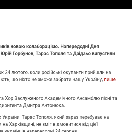
ників новою колаборацією. Напередодні Дня
Юрій Горбунов, Тарас Тополя та Дзідзьо випустили
нок 24 лютого, коли російські окупанти прийшли на
ють, що ніхто не зможе забрати нашу Україну,
пише
 та Хор Заслуженого Академічного Ансамблю пісні та
 диригента Дмитра Антонюка.
х України. Тарас Тополя, який зараз перебуває на
 на Харківщині, не зміг відмовитися від цієї
я українців напередодні 24 серпня.