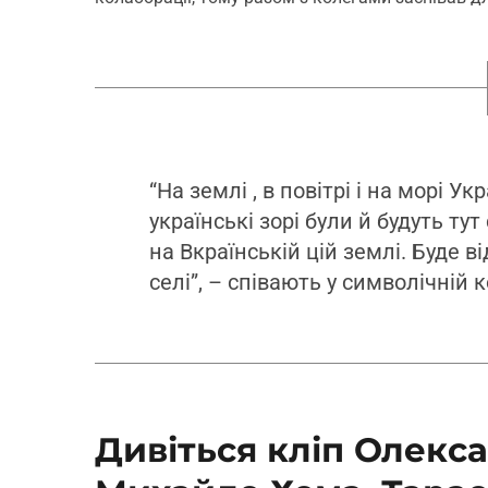
“На землі , в повітрі і на морі Ук
українські зорі були й будуть ту
на Вкраїнській цій землі. Буде в
селі”, – співають у символічній 
Дивіться кліп Олекс