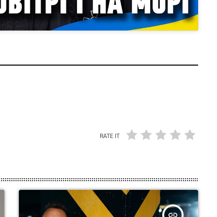
RATE IT
insert_link