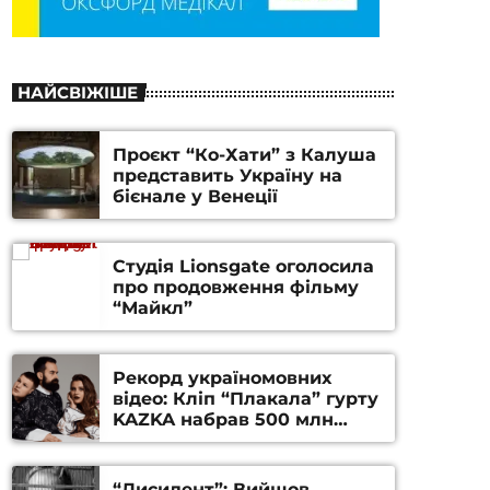
НАЙСВІЖІШЕ
Проєкт “Ко-Хати” з Калуша
представить Україну на
бієнале у Венеції
Студія Lionsgate оголосила
про продовження фільму
“Майкл”
Рекорд україномовних
відео: Кліп “Плакала” гурту
KAZKA набрав 500 млн
переглядів на YouTube
“Дисидент”: Вийшов