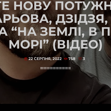
Е НОВУ ПОТУЖ
ЬОВА, ДЗІДЗЯ, 
 “НА ЗЕМЛІ, В ПО
МОРІ” (ВІДЕО)
22 СЕРПНЯ, 2022
758
3
today