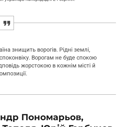
раїна знищить ворогів. Рідні землі,
т споконвіку. Ворогам не буде спокою
ідповідь жорстокою в кожнім місті й
композиції.
андр Пономарьов,