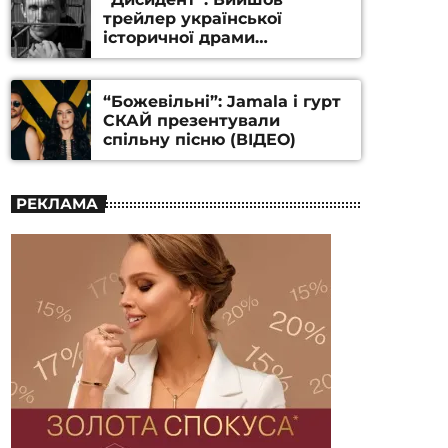
трейлер української
історичної драми
Станіслава Гуренка та
Андрія Алфьорова (ВІДЕО)
“Божевільні”: Jamala і гурт
СКАЙ презентували
спільну пісню (ВІДЕО)
РЕКЛАМА