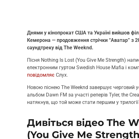
Днями у кінопрокат США та Україні вийшов ф
Кемерона — продовження стрічки “Аватар” з 20
саундтреку від The Weeknd.
Пісня Nothing Is Lost (You Give Me Strength) 
електронним гуртом Swedish House Mafia і ко
повідомляє
Слух.
Новою піснею The Weeknd завершує черговий усп
альбом Dawn FM за участі реперів Tyler, the Cre
натякнув, що той може стати першим у трилогії
Дивіться відео The We
(You Give Me Strength