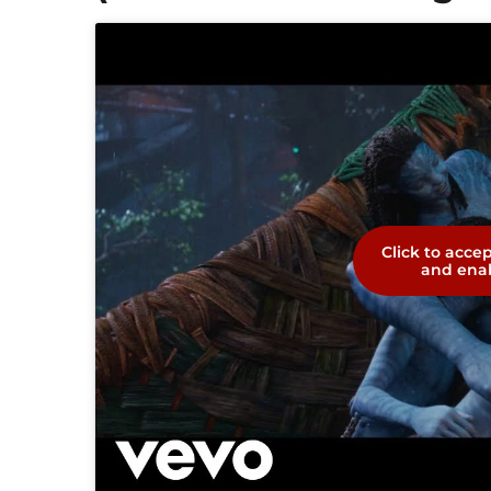
Click to acce
and enab