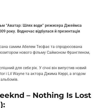
ільм “Аватар: Шлях води” режисера Джеймса
09 року. Водночас відбулася й презентація
написана самим Абелем Тесфає та спродюсована
мпозитором нового фільму Саймоном Франгленом,
ішний для себе рік. У січні він випустив новий
ator і Lil Wayne та актора Джима Керрі, а згодом
 альбомів.
eknd – Nothing Is Lost
):