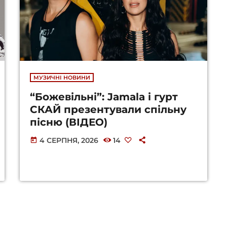
МУЗИЧНІ НОВИНИ
“Божевільні”: Jamala і гурт
СКАЙ презентували спільну
пісню (ВІДЕО)
4 СЕРПНЯ, 2026
14
today