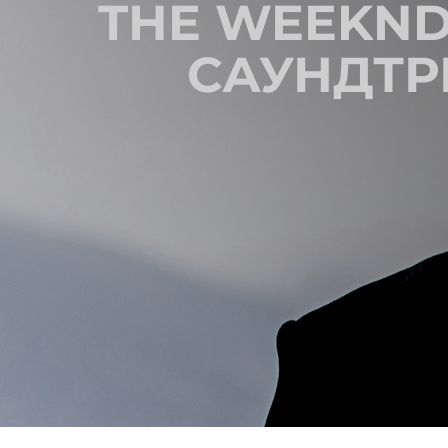
THE WEEKND
САУНДТРЕ