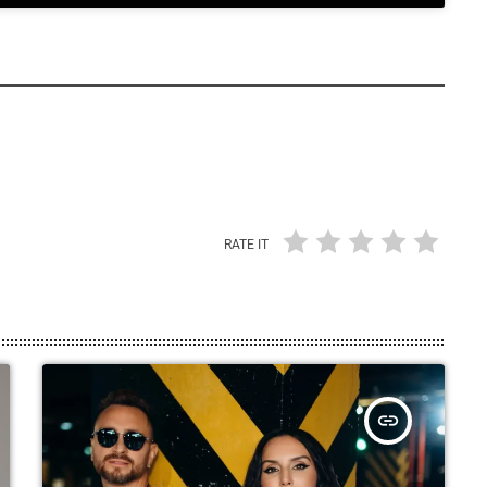
RATE IT
insert_link