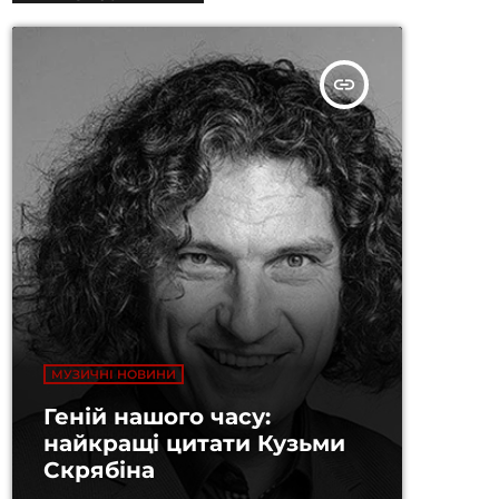
insert_link
МУЗИЧНІ НОВИНИ
Геній нашого часу:
найкращі цитати Кузьми
Скрябіна