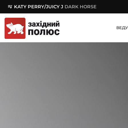
queue_music
KATY PERRY/JUICY J
DARK HORSE
ВЕДУ