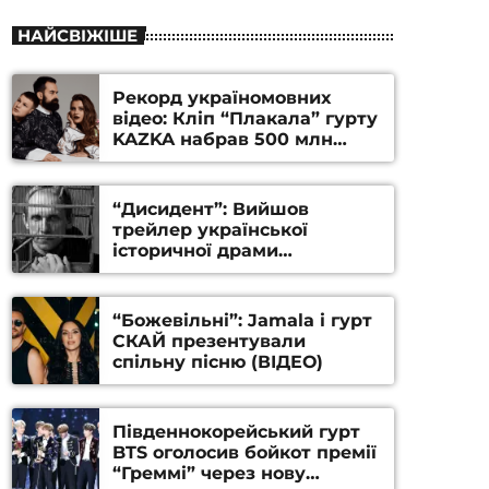
НАЙСВІЖІШЕ
Рекорд україномовних
відео: Кліп “Плакала” гурту
KAZKA набрав 500 млн
переглядів на YouTube
“Дисидент”: Вийшов
трейлер української
історичної драми
Станіслава Гуренка та
Андрія Алфьорова (ВІДЕО)
“Божевільні”: Jamala і гурт
СКАЙ презентували
спільну пісню (ВІДЕО)
Південнокорейський гурт
BTS оголосив бойкот премії
“Греммі” через нову