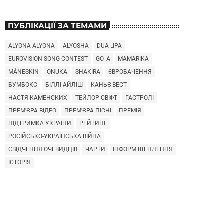
ПУБЛІКАЦІЇ ЗА ТЕМАМИ
ALYONA ALYONA
ALYOSHA
DUA LIPA
EUROVISION SONG CONTEST
GO_A
MAMARIKA
MÅNESKIN
ONUKA
SHAKIRA
ЄВРОБАЧЕННЯ
БУМБОКС
БІЛЛІ АЙЛІШ
КАНЬЄ ВЕСТ
НАСТЯ КАМЕНСКИХ
ТЕЙЛОР СВІФТ
ГАСТРОЛІ
ПРЕМ'ЄРА ВІДЕО
ПРЕМ'ЄРА ПІСНІ
ПРЕМІЯ
ПІДТРИМКА УКРАЇНИ
РЕЙТИНГ
РОСІЙСЬКО-УКРАЇНСЬКА ВІЙНА
СВІДЧЕННЯ ОЧЕВИДЦІВ
ЧАРТИ
ІНФОРМ ЩЕПЛЕННЯ
ІСТОРІЯ