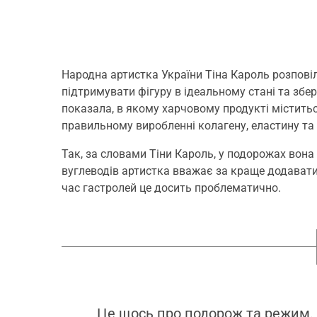
Народна артистка України Тіна Кароль розпові
підтримувати фігуру в ідеальному стані та збер
показала, в якому харчовому продукті міститьс
правильному виробленні колагену, еластину та
Так, за словами Тіни Кароль, у подорожах вона 
вуглеводів артистка вважає за краще додавати д
час гастролей це досить проблематично.
Це щось про подорож та режим. Н