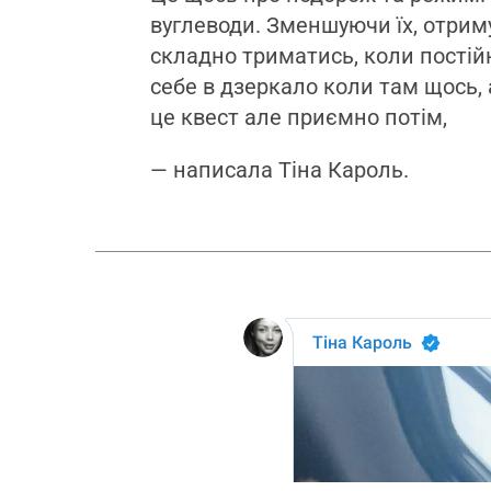
вуглеводи. Зменшуючи їх, отриму
складно триматись, коли постій
себе в дзеркало коли там щось, 
це квест але приємно потім,
— написала Тіна Кароль.