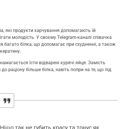
ла, які продукти харчування допомагають їй
ігати молодість. У своєму Telegram-каналі співачка
я багато білка, що допомагає при схудненні, а також
 кератину.
намагається їсти відварені курячі яйця. Замість
о раціону більше білка, навіть попри на те, що під
іщо так не губить красу та тонус як