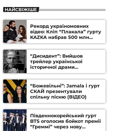
НАЙСВІЖІШЕ
Рекорд україномовних
відео: Кліп “Плакала” гурту
KAZKA набрав 500 млн
переглядів на YouTube
“Дисидент”: Вийшов
трейлер української
історичної драми
Станіслава Гуренка та
Андрія Алфьорова (ВІДЕО)
“Божевільні”: Jamala і гурт
СКАЙ презентували
спільну пісню (ВІДЕО)
Південнокорейський гурт
BTS оголосив бойкот премії
“Греммі” через нову