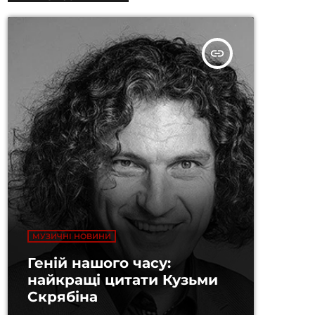
insert_link
МУЗИЧНІ НОВИНИ
Геній нашого часу:
найкращі цитати Кузьми
Скрябіна