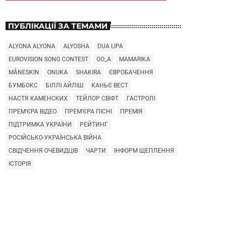
ПУБЛІКАЦІЇ ЗА ТЕМАМИ
ALYONA ALYONA
ALYOSHA
DUA LIPA
EUROVISION SONG CONTEST
GO_A
MAMARIKA
MÅNESKIN
ONUKA
SHAKIRA
ЄВРОБАЧЕННЯ
БУМБОКС
БІЛЛІ АЙЛІШ
КАНЬЄ ВЕСТ
НАСТЯ КАМЕНСКИХ
ТЕЙЛОР СВІФТ
ГАСТРОЛІ
ПРЕМ'ЄРА ВІДЕО
ПРЕМ'ЄРА ПІСНІ
ПРЕМІЯ
ПІДТРИМКА УКРАЇНИ
РЕЙТИНГ
РОСІЙСЬКО-УКРАЇНСЬКА ВІЙНА
СВІДЧЕННЯ ОЧЕВИДЦІВ
ЧАРТИ
ІНФОРМ ЩЕПЛЕННЯ
ІСТОРІЯ