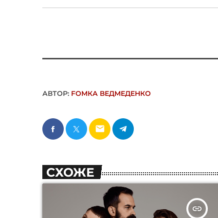
АВТОР:
FОMКА ВЕДМЕДЕНКО
email
СХОЖЕ
insert_link