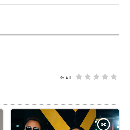
RATE IT
insert_link