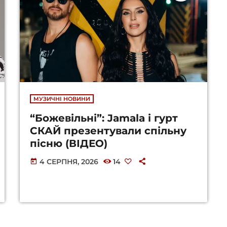
МУЗИЧНІ НОВИНИ
“Божевільні”: Jamala і гурт
СКАЙ презентували спільну
пісню (ВІДЕО)
4 СЕРПНЯ, 2026
14
today