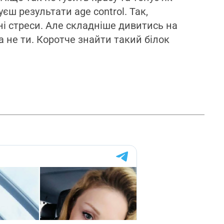
єш результати age control. Так,
ні стреси. Але складніше дивитись на
а не ти. Коротче знайти такий білок