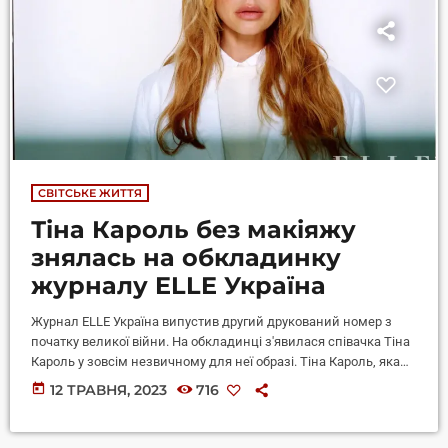
СВІТСЬКЕ ЖИТТЯ
Тіна Кароль без макіяжу
знялась на обкладинку
журналу ELLE Україна
Журнал ELLE Україна випустив другий друкований номер з
початку великої війни. На обкладинці з'явилася співачка Тіна
Кароль у зовсім незвичному для неї образі. Тіна Кароль, яка
готується виступити у фіналі "Євробачення-2023" разом із
today
12 ТРАВНЯ, 2023
716
іншими українськими зірками, стала зіркою обкладинки
журналу ELLE Україна. 38-річна співачка прикрасила
обкладинку друкованого номера глянцю у новому образі, який