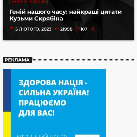
МУЗИЧНІ НОВИНИ
Геній нашого часу: найкращі цитати
Кузьми Скрябіна
today
5 ЛЮТОГО, 2023
21998
107
РЕКЛАМА