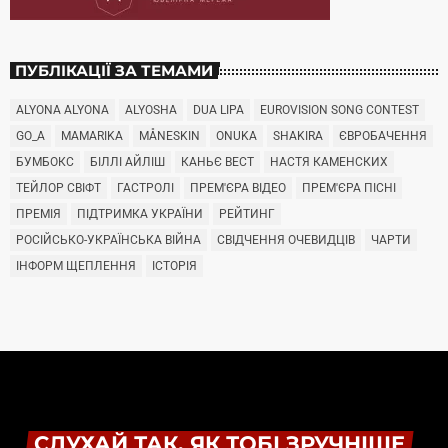
ПУБЛІКАЦІЇ ЗА ТЕМАМИ
ALYONA ALYONA
ALYOSHA
DUA LIPA
EUROVISION SONG CONTEST
GO_A
MAMARIKA
MÅNESKIN
ONUKA
SHAKIRA
ЄВРОБАЧЕННЯ
БУМБОКС
БІЛЛІ АЙЛІШ
КАНЬЄ ВЕСТ
НАСТЯ КАМЕНСКИХ
ТЕЙЛОР СВІФТ
ГАСТРОЛІ
ПРЕМ'ЄРА ВІДЕО
ПРЕМ'ЄРА ПІСНІ
ПРЕМІЯ
ПІДТРИМКА УКРАЇНИ
РЕЙТИНГ
РОСІЙСЬКО-УКРАЇНСЬКА ВІЙНА
СВІДЧЕННЯ ОЧЕВИДЦІВ
ЧАРТИ
ІНФОРМ ЩЕПЛЕННЯ
ІСТОРІЯ
СЛУХАЙ ТАК, ЯК ТОБІ ЗРУЧНІШЕ