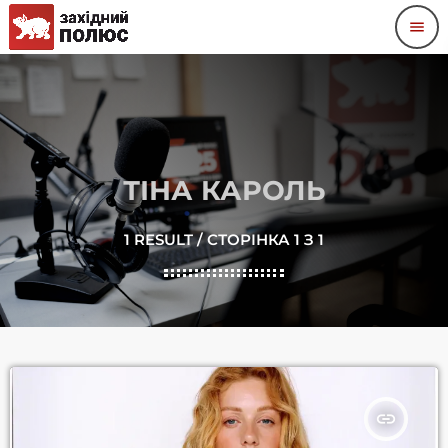
menu
ТІНА КАРОЛЬ
1 RESULT / СТОРІНКА 1 З 1
insert_link