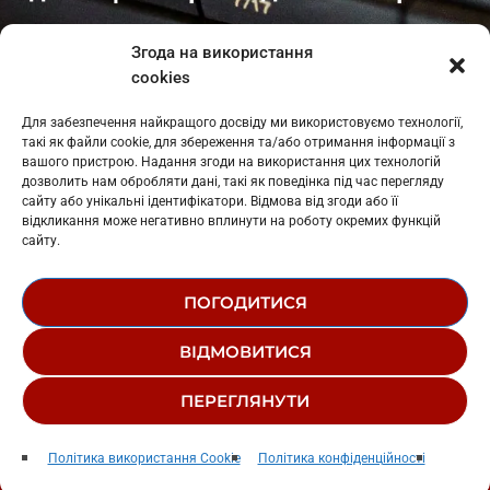
Івано-Франківськ
: L11-00661
Згода на використання
Калуш
: L11-01410
cookies
Рогатин
: L11-01801
Яблуниця
: L11-01720
Для забезпечення найкращого досвіду ми використовуємо технології,
Косів: L11-01805
такі як файли cookie, для збереження та/або отримання інформації з
Гарасимів: L11-02274
вашого пристрою. Надання згоди на використання цих технологій
дозволить нам обробляти дані, такі як поведінка під час перегляду
сайту або унікальні ідентифікатори. Відмова від згоди або її
відкликання може негативно вплинути на роботу окремих функцій
сайту.
ПОГОДИТИСЯ
© 1995-2026 РК «ЗАХІДНИЙ ПОЛЮС»
ВІДМОВИТИСЯ
ЛОГОТИП
РЕДАКЦІЙНИЙ СТАТУТ
ПЕРЕГЛЯНУТИ
СТРУКТУРА ВЛАСНОСТІ
Наодинці
play_arrow
keyboard_arrow_right
Політика використання Cookie
Політика конфіденційності
Бумбокс/Tonique Le Deejay