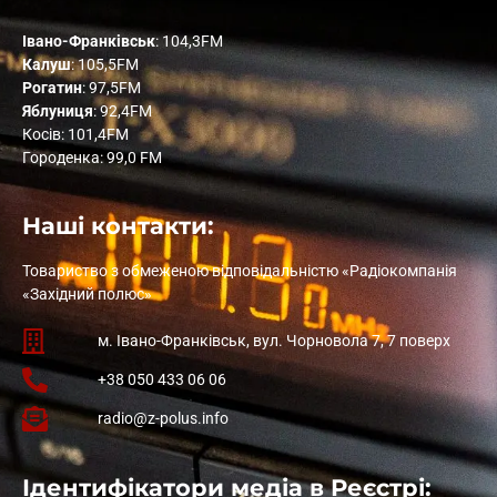
Івано-Франківськ
: 104,3FM
Калуш
: 105,5FM
Рогатин
: 97,5FM
Яблуниця
: 92,4FM
Косів: 101,4FM
Городенка: 99,0 FM
Наші контакти:
Товариство з обмеженою відповідальністю «Радіокомпанія
«Західний полюс»
м. Івано-Франківськ, вул. Чорновола 7, 7 поверх
+38 050 433 06 06
radio@z-polus.info
Ідентифікатори медіа в Реєстрі: