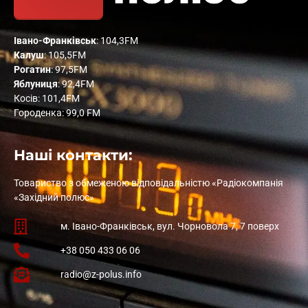
Івано-Франківськ
: 104,3FM
Калуш
: 105,5FM
Рогатин
: 97,5FM
Яблуниця
: 92,4FM
Косів: 101,4FM
Городенка: 99,0 FM
Наші контакти:
Товариство з обмеженою відповідальністю «Радіокомпанія
«Західний полюс»
м. Івано-Франківськ, вул. Чорновола 7, 7 поверх
+38 050 433 06 06
radio@z-polus.info