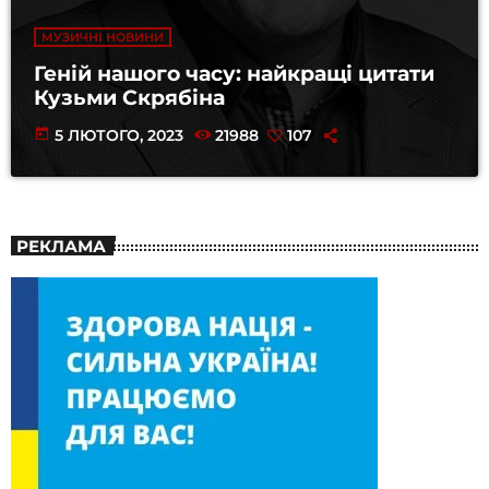
МУЗИЧНІ НОВИНИ
Геній нашого часу: найкращі цитати
Кузьми Скрябіна
today
5 ЛЮТОГО, 2023
21988
107
РЕКЛАМА