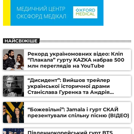
НАЙСВІЖІШЕ
Рекорд україномовних відео: Кліп
“Плакала” гурту KAZKA набрав 500
млн переглядів на YouTube
“Дисидент”: Вийшов трейлер
української історичної драми
Станіслава Гуренка та Андрія
Алфьорова (ВІДЕО)
“Божевільні”: Jamala і гурт СКАЙ
презентували спільну пісню (ВІДЕО)
Південнокорейський гурт BTS