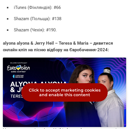
iTunes (Фінляндія): #66
Shazam (Польща): #138
Shazam (Чехія): #190.
alyona alyona & Jerry Heil – Teresa & Maria – дивитися
онлайн кліп на пісню відбору на Євробачення-2024:
Click to accept marketing cookies
and enable this content