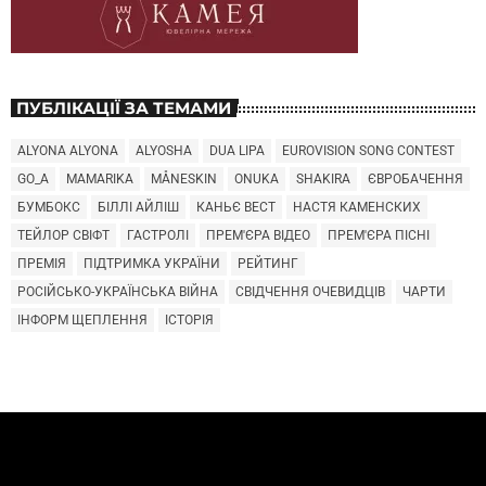
ПУБЛІКАЦІЇ ЗА ТЕМАМИ
ALYONA ALYONA
ALYOSHA
DUA LIPA
EUROVISION SONG CONTEST
GO_A
MAMARIKA
MÅNESKIN
ONUKA
SHAKIRA
ЄВРОБАЧЕННЯ
БУМБОКС
БІЛЛІ АЙЛІШ
КАНЬЄ ВЕСТ
НАСТЯ КАМЕНСКИХ
ТЕЙЛОР СВІФТ
ГАСТРОЛІ
ПРЕМ'ЄРА ВІДЕО
ПРЕМ'ЄРА ПІСНІ
ПРЕМІЯ
ПІДТРИМКА УКРАЇНИ
РЕЙТИНГ
РОСІЙСЬКО-УКРАЇНСЬКА ВІЙНА
СВІДЧЕННЯ ОЧЕВИДЦІВ
ЧАРТИ
ІНФОРМ ЩЕПЛЕННЯ
ІСТОРІЯ