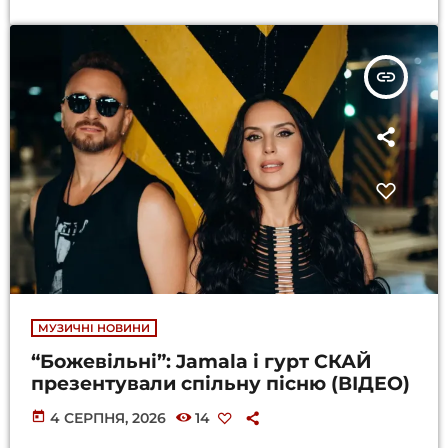
insert_link
МУЗИЧНІ НОВИНИ
“Божевільні”: Jamala і гурт СКАЙ
презентували спільну пісню (ВІДЕО)
today
4 СЕРПНЯ, 2026
14