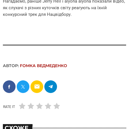
Нагадаємо, раніше Jerry Heil і alyona alyona показали відео,
як слухачі з різних куточків світу реагують на їхній
конкурсний трек для Нацвідбору.
АВТОР:
FОMКА ВЕДМЕДЕНКО
email
RATE IT
СХОЖЕ