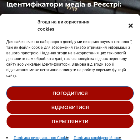
Ідентифікатори медіа в Реєстрі:
Івано-Франківськ
: L11-00661
Згода на використання
Калуш
: L11-01410
cookies
Рогатин
: L11-01801
Яблуниця
: L11-01720
Для забезпечення найкращого досвіду ми використовуємо технології,
Косів: L11-01805
такі як файли cookie, для збереження та/або отримання інформації з
Гарасимів: L11-02274
вашого пристрою. Надання згоди на використання цих технологій
дозволить нам обробляти дані, такі як поведінка під час перегляду
сайту або унікальні ідентифікатори. Відмова від згоди або її
відкликання може негативно вплинути на роботу окремих функцій
сайту.
ПОГОДИТИСЯ
© 1995-2026 РК «ЗАХІДНИЙ ПОЛЮС»
ВІДМОВИТИСЯ
ЛОГОТИП
РЕДАКЦІЙНИЙ СТАТУТ
ПЕРЕГЛЯНУТИ
СТРУКТУРА ВЛАСНОСТІ
Люди Як Кораблі
play_arrow
keyboard_arrow_right
Політика використання Cookie
Політика конфіденційності