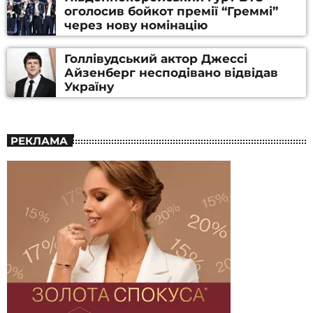
оголосив бойкот премії “Греммі”
через нову номінацію
Голлівудський актор Джессі
Айзенберг несподівано відвідав
Україну
РЕКЛАМА