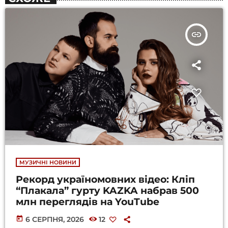
insert_link
МУЗИЧНІ НОВИНИ
Рекорд україномовних відео: Кліп
“Плакала” гурту KAZKA набрав 500
млн переглядів на YouTube
today
6 СЕРПНЯ, 2026
12