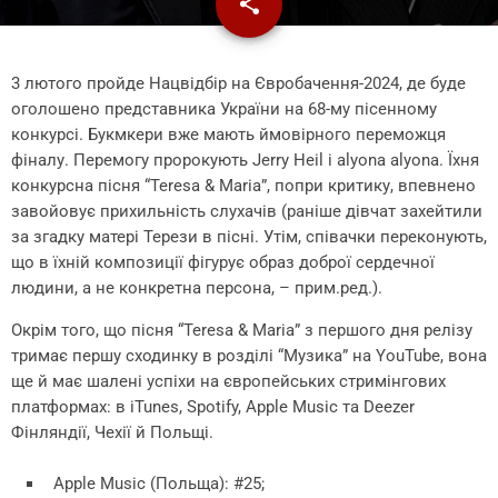
share
email
9
3 лютого пройде Нацвідбір на Євробачення-2024, де буде
оголошено представника України на 68-му пісенному
конкурсі. Букмкери вже мають ймовірного переможця
фіналу. Перемогу пророкують Jerry Heil і alyona alyona. Їхня
конкурсна пісня “Teresa & Maria”, попри критику, впевнено
завойовує прихильність слухачів (раніше дівчат захейтили
за згадку матері Терези в пісні. Утім, співачки переконують,
що в їхній композиції фігурує образ доброї сердечної
людини, а не конкретна персона, – прим.ред.).
Окрім того, що пісня “Teresa & Maria” з першого дня релізу
тримає першу сходинку в розділі “Музика” на YouTube, вона
ще й має шалені успіхи на європейських стримінгових
платформах: в iTunes, Spotify, Apple Music та Deezer
Фінляндії, Чехії й Польщі.
Apple Music (Польща): #25;