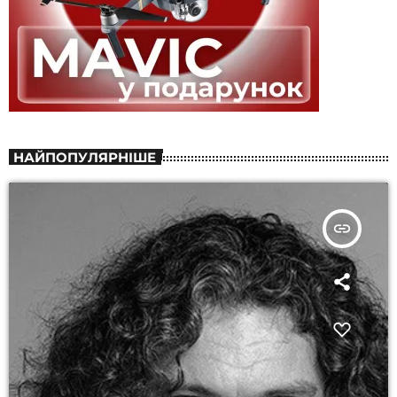
НАЙПОПУЛЯРНІШЕ
insert_link