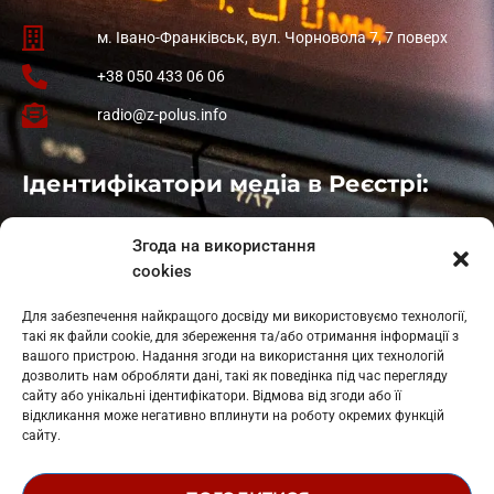
м. Івано-Франківськ, вул. Чорновола 7, 7 поверх
+38 050 433 06 06
radio@z-polus.info
Ідентифікатори медіа в Реєстрі:
Івано-Франківськ
: L11-00661
Згода на використання
Калуш
: L11-01410
cookies
Рогатин
: L11-01801
Яблуниця
: L11-01720
Для забезпечення найкращого досвіду ми використовуємо технології,
Косів: L11-01805
такі як файли cookie, для збереження та/або отримання інформації з
Гарасимів: L11-02274
вашого пристрою. Надання згоди на використання цих технологій
дозволить нам обробляти дані, такі як поведінка під час перегляду
сайту або унікальні ідентифікатори. Відмова від згоди або її
відкликання може негативно вплинути на роботу окремих функцій
сайту.