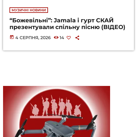
МУЗИЧНІ НОВИНИ
“Божевільні”: Jamala і гурт СКАЙ
презентували спільну пісню (ВІДЕО)
today
4 СЕРПНЯ, 2026
14