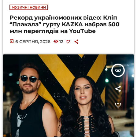
МУЗИЧНІ НОВИНИ
Рекорд україномовних відео: Кліп
“Плакала” гурту KAZKA набрав 500
млн переглядів на YouTube
today
6 СЕРПНЯ, 2026
12
insert_link