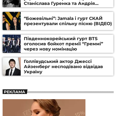
Станіслава Гуренка та Андрія
Алфьорова (ВІДЕО)
“Божевільні”: Jamala і гурт СКАЙ
презентували спільну пісню (ВІДЕО)
Південнокорейський гурт BTS
оголосив бойкот премії “Греммі”
через нову номінацію
Голлівудський актор Джессі
Айзенберг несподівано відвідав
Україну
РЕКЛАМА