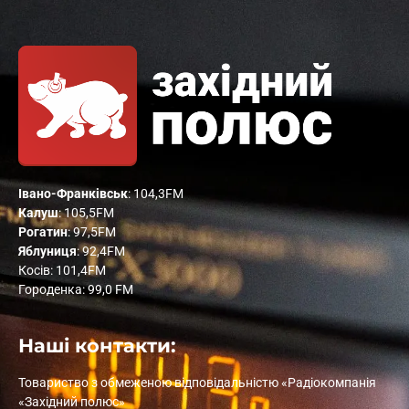
Івано-Франківськ
: 104,3FM
Калуш
: 105,5FM
Рогатин
: 97,5FM
Яблуниця
: 92,4FM
Косів: 101,4FM
Городенка: 99,0 FM
Наші контакти:
Товариство з обмеженою відповідальністю «Радіокомпанія
«Західний полюс»