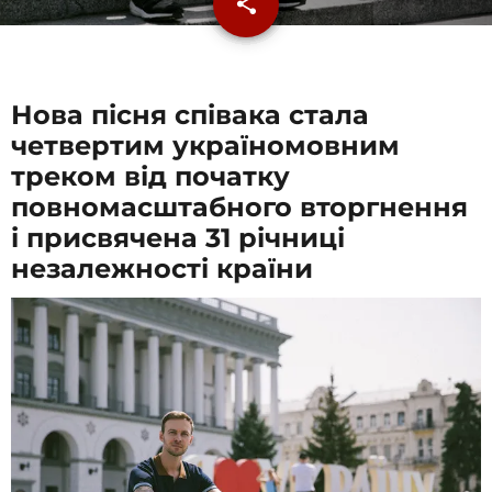
share
email
Нова пісня співака стала
четвертим україномовним
треком від початку
повномасштабного вторгнення
і присвячена 31 річниці
незалежності країни