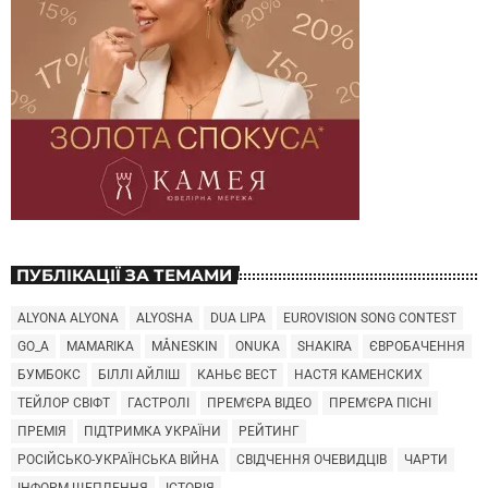
ПУБЛІКАЦІЇ ЗА ТЕМАМИ
ALYONA ALYONA
ALYOSHA
DUA LIPA
EUROVISION SONG CONTEST
GO_A
MAMARIKA
MÅNESKIN
ONUKA
SHAKIRA
ЄВРОБАЧЕННЯ
БУМБОКС
БІЛЛІ АЙЛІШ
КАНЬЄ ВЕСТ
НАСТЯ КАМЕНСКИХ
ТЕЙЛОР СВІФТ
ГАСТРОЛІ
ПРЕМ'ЄРА ВІДЕО
ПРЕМ'ЄРА ПІСНІ
ПРЕМІЯ
ПІДТРИМКА УКРАЇНИ
РЕЙТИНГ
РОСІЙСЬКО-УКРАЇНСЬКА ВІЙНА
СВІДЧЕННЯ ОЧЕВИДЦІВ
ЧАРТИ