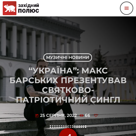
menu
МУЗИЧНІ НОВИНИ
“УКРАЇНА”: МАКС
БАРСЬКИХ ПРЕЗЕНТУВАВ
СВЯТКОВО-
ПАТРІОТИЧНИЙ СИНГЛ
25 СЕРПНЯ, 2022
66
today