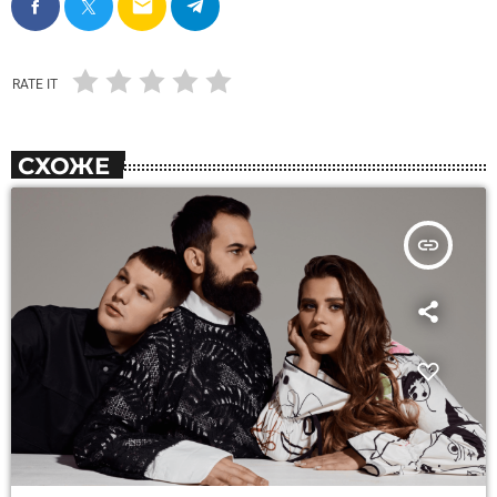
email
RATE IT
СХОЖЕ
insert_link