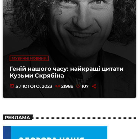
МУЗИЧНІ НОВИНИ
Геній нашого часу: найкращі цитати
Кузьми Скрябіна
today
5 ЛЮТОГО, 2023
21989
107
РЕКЛАМА