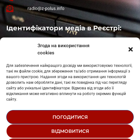
radio@z-polus.info
Ідентифікатори медіа в Реєстрі:
Івано-Франківськ
: L11-00661
Згода на використання
Калуш
: L11-01410
cookies
Рогатин
: L11-01801
Яблуниця
: L11-01720
Для забезпечення найкращого досвіду ми використовуємо технології,
Косів: L11-01805
такі як файли cookie, для збереження та/або отримання інформації з
Гарасимів: L11-02274
вашого пристрою. Надання згоди на використання цих технологій
дозволить нам обробляти дані, такі як поведінка під час перегляду
сайту або унікальні ідентифікатори. Відмова від згоди або її
відкликання може негативно вплинути на роботу окремих функцій
сайту.
ПОГОДИТИСЯ
© 1995-2026 РК «ЗАХІДНИЙ ПОЛЮС»
ВІДМОВИТИСЯ
ЛОГОТИП
РЕДАКЦІЙНИЙ СТАТУТ