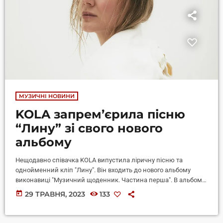
МУЗИЧНІ НОВИНИ
KOLA запрем’єрила пісню
“Лину” зі свого нового
альбому
Нещодавно співачка KOLA випустила ліричну пісню та
однойменний кліп "Лину". Він входить до нового альбому
виконавиці "Музичний щоденник. Частина перша". В альбомі
зібрано п’ять композицій, кожна з яких розкриває певну
today
29 ТРАВНЯ, 2023
133
емоцію, яку артистка відчула протягом останнього року. До
альбому "Музичний щоденник. Частина перша" увійшли пісні
"Лину", "Думки дітей", "Цінувати життя", "Ноги Збила" та "По