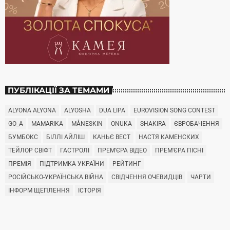
ПУБЛІКАЦІЇ ЗА ТЕМАМИ
ALYONA ALYONA
ALYOSHA
DUA LIPA
EUROVISION SONG CONTEST
GO_A
MAMARIKA
MÅNESKIN
ONUKA
SHAKIRA
ЄВРОБАЧЕННЯ
БУМБОКС
БІЛЛІ АЙЛІШ
КАНЬЄ ВЕСТ
НАСТЯ КАМЕНСКИХ
ТЕЙЛОР СВІФТ
ГАСТРОЛІ
ПРЕМ'ЄРА ВІДЕО
ПРЕМ'ЄРА ПІСНІ
ПРЕМІЯ
ПІДТРИМКА УКРАЇНИ
РЕЙТИНГ
РОСІЙСЬКО-УКРАЇНСЬКА ВІЙНА
СВІДЧЕННЯ ОЧЕВИДЦІВ
ЧАРТИ
ІНФОРМ ЩЕПЛЕННЯ
ІСТОРІЯ