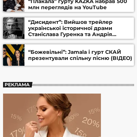
“Плакала” гурту KAZKA набрав 500
млн переглядів на YouTube
“Дисидент”: Вийшов трейлер
української історичної драми
Станіслава Гуренка та Андрія
Алфьорова (ВІДЕО)
“Божевільні”: Jamala і гурт СКАЙ
презентували спільну пісню (ВІДЕО)
РЕКЛАМА