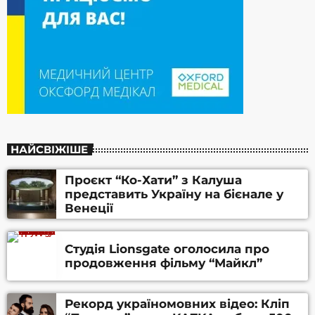
НАЙСВІЖІШЕ
Проєкт “Ко-Хати” з Калуша
представить Україну на бієнале у
Венеції
Студія Lionsgate оголосила про
продовження фільму “Майкл”
Рекорд україномовних відео: Кліп