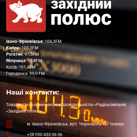
Івано-Франківськ
: 104,3FM
Калуш
: 105,5FM
Рогатин
: 97,5FM
Яблуниця
: 92,4FM
Косів: 101,4FM
Городенка: 99,0 FM
Наші контакти:
Товариство з обмеженою відповідальністю «Радіокомпанія
«Західний полюс»
м. Івано-Франківськ, вул. Чорновола 7, 7 поверх
+38 050 433 06 06