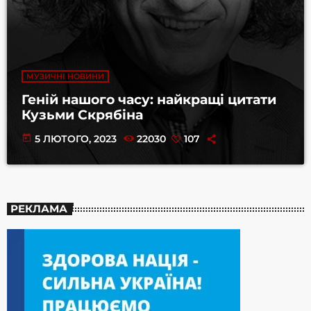
МУЗИЧНІ НОВИНИ
Геній нашого часу: найкращі цитати
Кузьми Скрябіна
today
5 ЛЮТОГО, 2023
22030
107
РЕКЛАМА