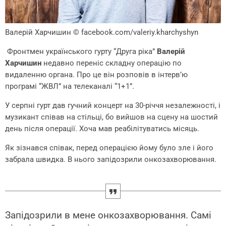
Валерій Харчишин
© facebook.com/valeriy.kharchyshyn
Фронтмен українського гурту “Друга ріка”
Валерій
Харчишин
недавно переніс складну операцію по
видаленню органа. Про це він розповів в інтерв’ю
програмі “ЖВЛ” на телеканалі “1+1”.
У серпні гурт дав гучний концерт на 30-річчя незалежності, і
музикант співав на стільці, бо вийшов на сцену на шостий
день після операції. Хоча мав реабілітуватись місяць.
Як зізнався співак, перед операцією йому було зле і його
забрала швидка. В нього запідозрили онкозахворювання.
Запідозрили в мене онкозахворювання. Самі