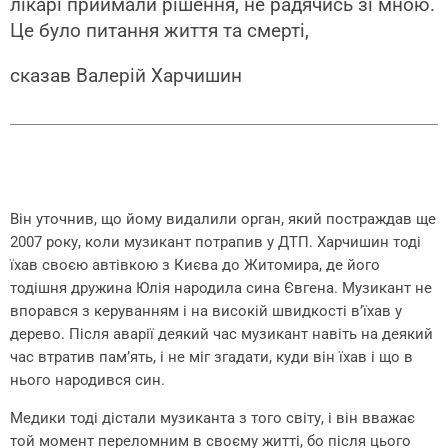
лікарі приймали рішення, не радячись зі мною.
Це було питання життя та смерті,
сказав Валерій Харчишин
Він уточнив, що йому видалили орган, який постраждав ще
2007 року, коли музикант потрапив у ДТП. Харчишин тоді
їхав своєю автівкою з Києва до Житомира, де його
тодішня дружина Юлія народила сина Євгена. Музикант не
впорався з керуванням і на високій швидкості в’їхав у
дерево. Після аварії деякий час музикант навіть на деякий
час втратив пам’ять, і не міг згадати, куди він їхав і що в
нього народився син.
Медики тоді дістали музиканта з того світу, і він вважає
той момент переломним в своєму житті, бо після цього