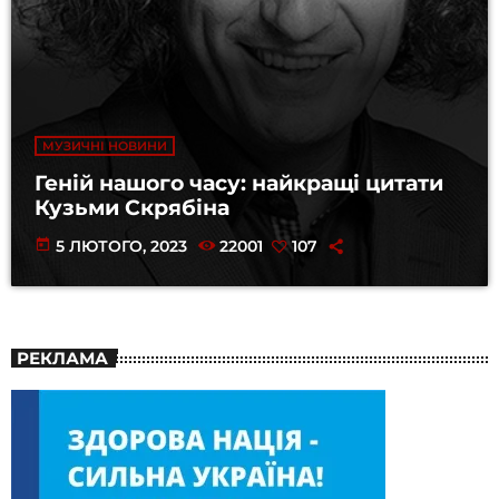
МУЗИЧНІ НОВИНИ
Геній нашого часу: найкращі цитати
Кузьми Скрябіна
today
5 ЛЮТОГО, 2023
22001
107
РЕКЛАМА