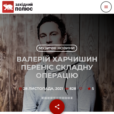
menu
МУЗИЧНІ НОВИНИ
ВАЛЕРІЙ ХАРЧИШИН
ПЕРЕНІС СКЛАДНУ
ОПЕРАЦІЮ
28 ЛИСТОПАДА, 2021
828
5
today
share
email