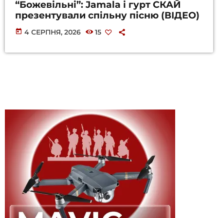
“Божевільні”: Jamala і гурт СКАЙ
презентували спільну пісню (ВІДЕО)
today
4 СЕРПНЯ, 2026
15