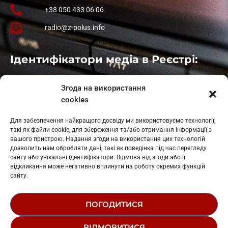
+38 050 433 06 06
radio@z-polus.info
Ідентифікатори медіа в Реєстрі:
Івано-Франківськ
: L11-00661
Згода на використання
Калуш
: L11-01410
cookies
Рогатин
: L11-01801
Яблуниця
: L11-01720
Для забезпечення найкращого досвіду ми використовуємо технології,
Косів: L11-01805
такі як файли cookie, для збереження та/або отримання інформації з
Гарасимів: L11-02274
вашого пристрою. Надання згоди на використання цих технологій
дозволить нам обробляти дані, такі як поведінка під час перегляду
сайту або унікальні ідентифікатори. Відмова від згоди або її
відкликання може негативно вплинути на роботу окремих функцій
сайту.
ПОГОДИТИСЯ
© 1995-2026 РК «ЗАХІДНИЙ ПОЛЮС»
ВІДМОВИТИСЯ