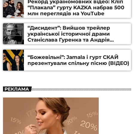
Рекорд україномовних відео: Кліп
“Плакала” гурту KAZKA набрав 500
млн переглядів на YouTube
“Дисидент”: Вийшов трейлер
української історичної драми
Станіслава Гуренка та Андрія
Алфьорова (ВІДЕО)
“Божевільні”: Jamala і гурт СКАЙ
презентували спільну пісню (ВІДЕО)
РЕКЛАМА