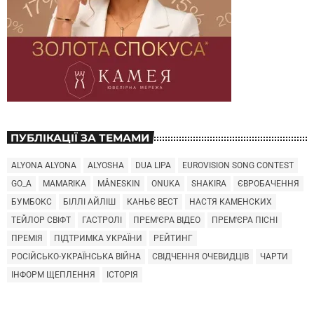
ПУБЛІКАЦІЇ ЗА ТЕМАМИ
ALYONA ALYONA
ALYOSHA
DUA LIPA
EUROVISION SONG CONTEST
GO_A
MAMARIKA
MÅNESKIN
ONUKA
SHAKIRA
ЄВРОБАЧЕННЯ
БУМБОКС
БІЛЛІ АЙЛІШ
КАНЬЄ ВЕСТ
НАСТЯ КАМЕНСКИХ
ТЕЙЛОР СВІФТ
ГАСТРОЛІ
ПРЕМ'ЄРА ВІДЕО
ПРЕМ'ЄРА ПІСНІ
ПРЕМІЯ
ПІДТРИМКА УКРАЇНИ
РЕЙТИНГ
РОСІЙСЬКО-УКРАЇНСЬКА ВІЙНА
СВІДЧЕННЯ ОЧЕВИДЦІВ
ЧАРТИ
ІНФОРМ ЩЕПЛЕННЯ
ІСТОРІЯ