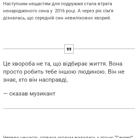
Наступним нещастям для подружжя стала втрата
ненародженого сина у 2016 році. А через рік сім’я
дізналась, що середній син невиліковно хворий.
Це хвороба не та, що відбирає життя. Вона
просто робить тебе іншою людиною. Він не
знає, хто він насправді,
— сказав музикант
Череда нещасть співака згодом вилилась у пісню “Секрет”.