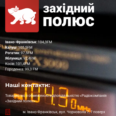
Івано-Франківськ
: 104,3FM
Калуш
: 105,5FM
Рогатин
: 97,5FM
Яблуниця
: 92,4FM
Косів: 101,4FM
Городенка: 99,0 FM
Наші контакти:
Товариство з обмеженою відповідальністю «Радіокомпанія
«Західний полюс»
м. Івано-Франківськ, вул. Чорновола 7, 7 поверх