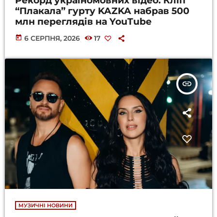
Рекорд україномовних відео: Кліп
“Плакала” гурту KAZKA набрав 500
млн переглядів на YouTube
today
6 СЕРПНЯ, 2026
17
insert_link
МУЗИЧНІ НОВИНИ