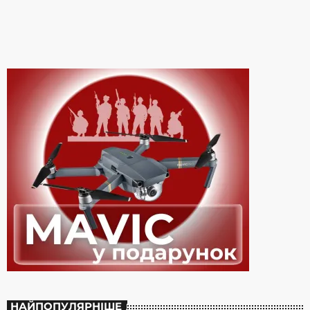
батьків, виникла несподівано. В тексті пісні “В ті свята, […]
НАЙПОПУЛЯРНІШЕ