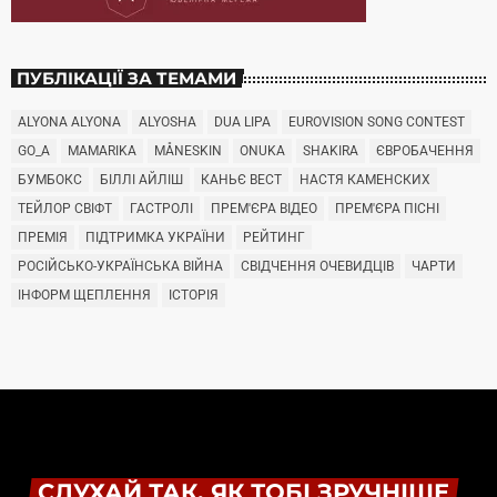
ПУБЛІКАЦІЇ ЗА ТЕМАМИ
ALYONA ALYONA
ALYOSHA
DUA LIPA
EUROVISION SONG CONTEST
GO_A
MAMARIKA
MÅNESKIN
ONUKA
SHAKIRA
ЄВРОБАЧЕННЯ
БУМБОКС
БІЛЛІ АЙЛІШ
КАНЬЄ ВЕСТ
НАСТЯ КАМЕНСКИХ
ТЕЙЛОР СВІФТ
ГАСТРОЛІ
ПРЕМ'ЄРА ВІДЕО
ПРЕМ'ЄРА ПІСНІ
ПРЕМІЯ
ПІДТРИМКА УКРАЇНИ
РЕЙТИНГ
РОСІЙСЬКО-УКРАЇНСЬКА ВІЙНА
СВІДЧЕННЯ ОЧЕВИДЦІВ
ЧАРТИ
ІНФОРМ ЩЕПЛЕННЯ
ІСТОРІЯ
СЛУХАЙ ТАК, ЯК ТОБІ ЗРУЧНІШЕ