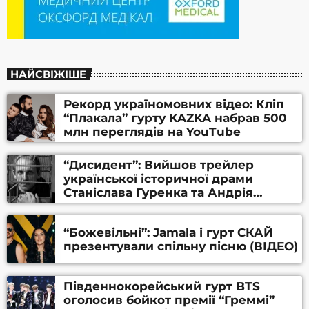
НАЙСВІЖІШЕ
Рекорд україномовних відео: Кліп
“Плакала” гурту KAZKA набрав 500
млн переглядів на YouTube
“Дисидент”: Вийшов трейлер
української історичної драми
Станіслава Гуренка та Андрія
Алфьорова (ВІДЕО)
“Божевільні”: Jamala і гурт СКАЙ
презентували спільну пісню (ВІДЕО)
Південнокорейський гурт BTS
оголосив бойкот премії “Греммі”