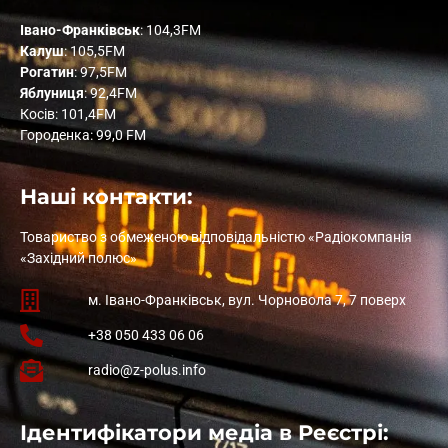
Івано-Франківськ
: 104,3FM
Калуш
: 105,5FM
Рогатин
: 97,5FM
Яблуниця
: 92,4FM
Косів: 101,4FM
Городенка: 99,0 FM
Наші контакти:
Товариство з обмеженою відповідальністю «Радіокомпанія
«Західний полюс»
м. Івано-Франківськ, вул. Чорновола 7, 7 поверх
+38 050 433 06 06
radio@z-polus.info
Ідентифікатори медіа в Реєстрі: