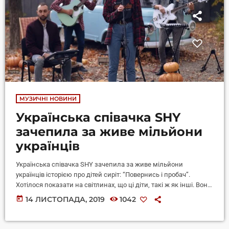
МУЗИЧНІ НОВИНИ
Українська співачка SHY
зачепила за живе мільйони
українців
Українська співачка SHY зачепила за живе мільйони
українців історією про дітей сиріт: “Повернись і пробач”.
Хотілося показати на світлинах, що ці діти, такі ж як інші. Вони
ерудовані, життєрадісні. SHY – українська співачка, авторка
today
14 ЛИСТОПАДА, 2019
1042
пісень та музикант представила нову відео роботу.
“Повернись” – це балада про те, як людині не вистачає
людини. Проте ідея зняти відео про дітей, що ростуть без