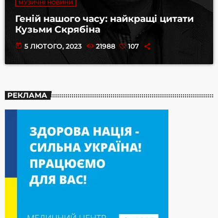
МУЗИЧНІ НОВИНИ
Геній нашого часу: найкращі цитати
Кузьми Скрябіна
today
5 ЛЮТОГО, 2023
21988
107
РЕКЛАМА