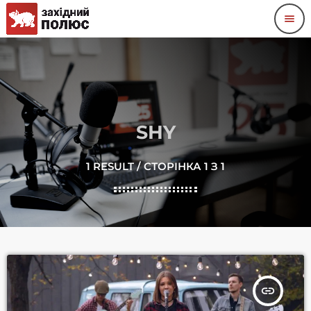
menu
SHY
1 RESULT / СТОРІНКА 1 З 1
insert_link