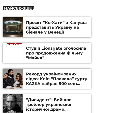
НАЙСВІЖІШЕ
Проєкт “Ко-Хати” з Калуша
представить Україну на
бієнале у Венеції
Студія Lionsgate оголосила
про продовження фільму
“Майкл”
Рекорд україномовних
відео: Кліп “Плакала” гурту
KAZKA набрав 500 млн
переглядів на YouTube
“Дисидент”: Вийшов
трейлер української
історичної драми