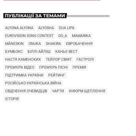
ПУБЛІКАЦІЇ ЗА ТЕМАМИ
ALYONA ALYONA
ALYOSHA
DUA LIPA
EUROVISION SONG CONTEST
GO_A
MAMARIKA
MÅNESKIN
ONUKA
SHAKIRA
ЄВРОБАЧЕННЯ
БУМБОКС
БІЛЛІ АЙЛІШ
КАНЬЄ ВЕСТ
НАСТЯ КАМЕНСКИХ
ТЕЙЛОР СВІФТ
ГАСТРОЛІ
ПРЕМ'ЄРА ВІДЕО
ПРЕМ'ЄРА ПІСНІ
ПРЕМІЯ
ПІДТРИМКА УКРАЇНИ
РЕЙТИНГ
РОСІЙСЬКО-УКРАЇНСЬКА ВІЙНА
СВІДЧЕННЯ ОЧЕВИДЦІВ
ЧАРТИ
ІНФОРМ ЩЕПЛЕННЯ
ІСТОРІЯ