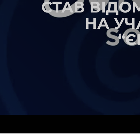
СТАВ ВІДО
НА УЧ
“Є