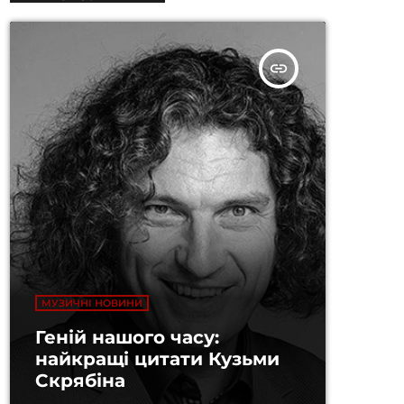
insert_link
МУЗИЧНІ НОВИНИ
Геній нашого часу:
найкращі цитати Кузьми
Скрябіна