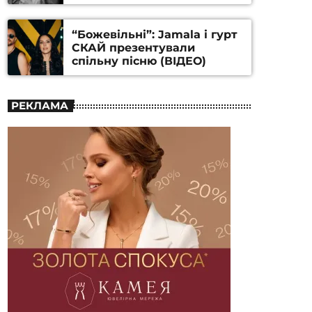
Станіслава Гуренка та
Андрія Алфьорова (ВІДЕО)
“Божевільні”: Jamala і гурт
СКАЙ презентували
спільну пісню (ВІДЕО)
РЕКЛАМА