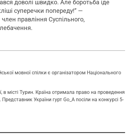
ався доволі швидко. Але боротьба іде
кліші суперечки попереду!” —
 член правління Суспільного,
елебачення.
ської мовної спілки є організатором Національного
ї, в місті Турин. Країна отримала право на проведення
. Представник України гурт Go_A посіли на конкурсі 5-