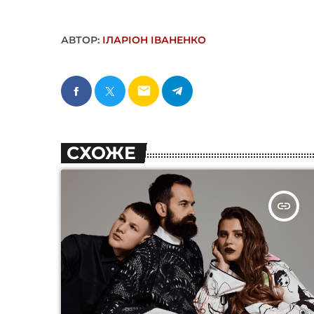
АВТОР:
ІЛАРІОН ІВАНЕНКО
email
СХОЖЕ
insert_link