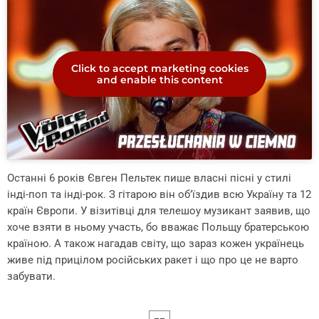
Click to accept marketing cookies
and enable this content
Останні 6 років Євген Пельтек пише власні пісні у стилі
інді-поп та інді-рок. З гітарою він об’їздив всю Україну та 12
країн Європи. У візитівці для телешоу музикант заявив, що
хоче взяти в ньому участь, бо вважає Польщу братерською
країною. А також нагадав світу, що зараз кожен українець
живе під прицілом російських ракет і що про це не варто
забувати.