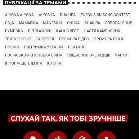
ПУБЛІКАЦІЇ ЗА ТЕМАМИ
ALYONA ALYONA
ALYOSHA
DUA LIPA
EUROVISION SONG CONTEST
GO_A
MAMARIKA
MÅNESKIN
ONUKA
SHAKIRA
ЄВРОБАЧЕННЯ
БУМБОКС
БІЛЛІ АЙЛІШ
КАНЬЄ ВЕСТ
НАСТЯ КАМЕНСКИХ
ТЕЙЛОР СВІФТ
ГАСТРОЛІ
ПРЕМ'ЄРА ВІДЕО
ПРЕМ'ЄРА ПІСНІ
ПРЕМІЯ
ПІДТРИМКА УКРАЇНИ
РЕЙТИНГ
РОСІЙСЬКО-УКРАЇНСЬКА ВІЙНА
СВІДЧЕННЯ ОЧЕВИДЦІВ
ЧАРТИ
ІНФОРМ ЩЕПЛЕННЯ
ІСТОРІЯ
СЛУХАЙ ТАК, ЯК ТОБІ ЗРУЧНІШЕ