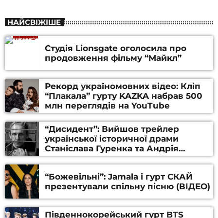
НАЙСВІЖІШЕ
Студія Lionsgate оголосила про
продовження фільму “Майкл”
Рекорд україномовних відео: Кліп
“Плакала” гурту KAZKA набрав 500
млн переглядів на YouTube
“Дисидент”: Вийшов трейлер
української історичної драми
Станіслава Гуренка та Андрія
Алфьорова (ВІДЕО)
“Божевільні”: Jamala і гурт СКАЙ
презентували спільну пісню (ВІДЕО)
Південнокорейський гурт BTS