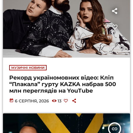
МУЗИЧНІ НОВИНИ
Рекорд україномовних відео: Кліп
“Плакала” гурту KAZKA набрав 500
млн переглядів на YouTube
today
6 СЕРПНЯ, 2026
13
insert_link