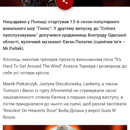
share
email
1
Нещодавно у Польщі стартував 13-й сезон популярного
вокального шоу “Голос”. У другому випуску до “Сліпих
прослуховувань” долучився уродженець Болграду Одеської
області, вуличний музикант Євген Пельтек (сценічне ім’я –
Mr.Peltek).
Хлопець захопив тренерів проєкту виконанням пісні “It’s
Hard To Get Around The Wind” Алекса Тернера і розвернув до
себе усі чотири крісла.
Marek Piekarczyk, Justyna Steczkowska, Lanberry, а також
Tomson i Baron із гурту Afromental не стримували своєї
зацікавленості співом Євгена з перших секунд виступу, а
потім приєдналися до нього на сцені, щоб разом заспівати
“Knockin’ On Heaven’s Door” Боба Ділана у версії Guns N’
Roses.