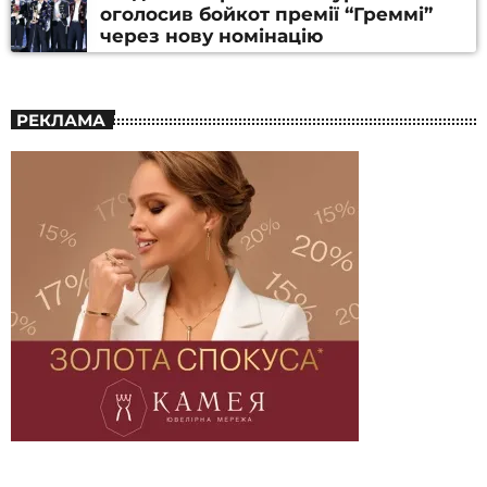
оголосив бойкот премії “Греммі”
через нову номінацію
РЕКЛАМА