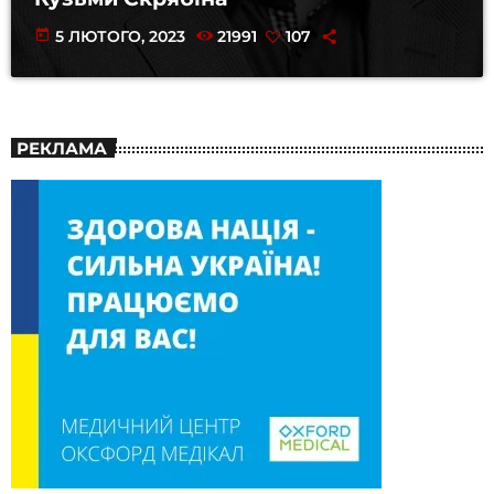
today
5 ЛЮТОГО, 2023
21991
107
РЕКЛАМА