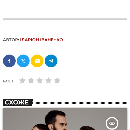
АВТОР:
ІЛАРІОН ІВАНЕНКО
email
RATE IT
СХОЖЕ
insert_link