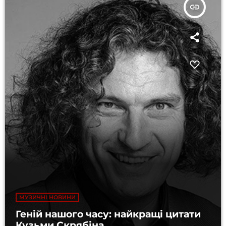
insert_link
МУЗИЧНІ НОВИНИ
Геній нашого часу: найкращі цитати
Кузьми Скрябіна