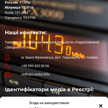
Рогатин
: 97,5FM
Яблуниця
: 92,4FM
Косів: 101,4FM
Городенка: 99,0 FM
Наші контакти:
Товариство з обмеженою відповідальністю «Радіокомпанія
«Західний полюс»
м. Івано-Франківськ, вул. Чорновола 7, 7 поверх
+38 050 433 06 06
radio@z-polus.info
Ідентифікатори медіа в Реєстрі:
Івано-Франківськ
: L11-00661
Згода на використання
Калуш
: L11-01410