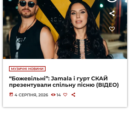
МУЗИЧНІ НОВИНИ
“Божевільні”: Jamala і гурт СКАЙ
презентували спільну пісню (ВІДЕО)
today
4 СЕРПНЯ, 2026
14