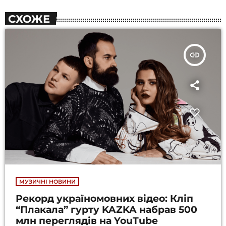
СХОЖЕ
insert_link
МУЗИЧНІ НОВИНИ
Рекорд україномовних відео: Кліп
“Плакала” гурту KAZKA набрав 500
млн переглядів на YouTube