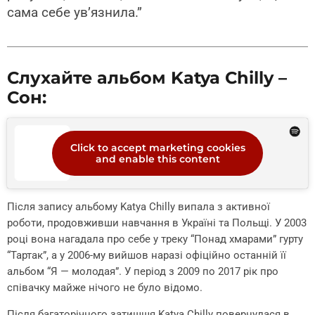
сама себе ув’язнила.”
Слухайте альбом Katya Chilly –
Сон:
Click to accept marketing cookies
and enable this content
Після запису альбому Katya Chilly випала з активної
роботи, продовживши навчання в Україні та Польщі. У 2003
році вона нагадала про себе у треку “Понад хмарами” гурту
“Тартак”, а у 2006-му вийшов наразі офіційно останній її
альбом “Я — молодая”. У період з 2009 по 2017 рік про
співачку майже нічого не було відомо.
Після багаторічного затишшя Katya Chilly повернулася в