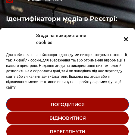
Ідентифікатори медіа в Реєстрі:
Івано-Франківськ
: L11-00661
Згода на використання
Калуш
: L11-01410
cookies
Рогатин
: L11-01801
Яблуниця
: L11-01720
Для забезпечення найкращого досвіду ми використовуємо технології,
Косів: L11-01805
такі як файли cookie, для збереження та/або отримання інформації з
Гарасимів: L11-02274
вашого пристрою. Надання згоди на використання цих технологій
дозволить нам обробляти дані, такі як поведінка під час перегляду
сайту або унікальні ідентифікатори. Відмова від згоди або її
відкликання може негативно вплинути на роботу окремих функцій
сайту.
ПОГОДИТИСЯ
© 1995-2026 РК «ЗАХІДНИЙ ПОЛЮС»
ВІДМОВИТИСЯ
ЛОГОТИП
РЕДАКЦІЙНИЙ СТАТУТ
ПЕРЕГЛЯНУТИ
СТРУКТУРА ВЛАСНОСТІ