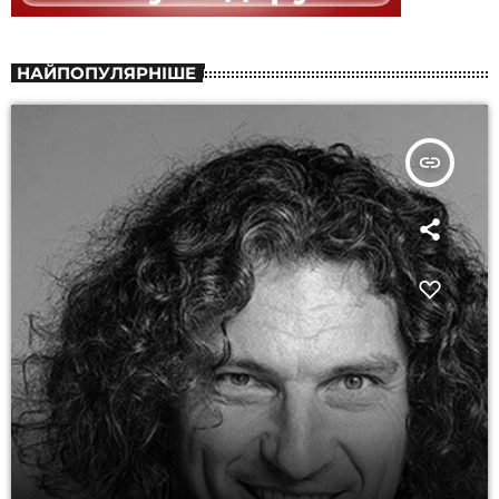
НАЙПОПУЛЯРНІШЕ
insert_link