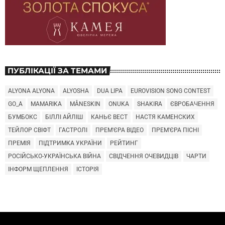
ПУБЛІКАЦІЇ ЗА ТЕМАМИ
ALYONA ALYONA
ALYOSHA
DUA LIPA
EUROVISION SONG CONTEST
GO_A
MAMARIKA
MÅNESKIN
ONUKA
SHAKIRA
ЄВРОБАЧЕННЯ
БУМБОКС
БІЛЛІ АЙЛІШ
КАНЬЄ ВЕСТ
НАСТЯ КАМЕНСКИХ
ТЕЙЛОР СВІФТ
ГАСТРОЛІ
ПРЕМ'ЄРА ВІДЕО
ПРЕМ'ЄРА ПІСНІ
ПРЕМІЯ
ПІДТРИМКА УКРАЇНИ
РЕЙТИНГ
РОСІЙСЬКО-УКРАЇНСЬКА ВІЙНА
СВІДЧЕННЯ ОЧЕВИДЦІВ
ЧАРТИ
ІНФОРМ ЩЕПЛЕННЯ
ІСТОРІЯ