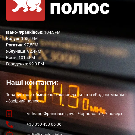
Івано-Франківськ
: 104,3FM
Калуш
: 105,5FM
Рогатин
: 97,5FM
Яблуниця
: 92,4FM
Косів: 101,4FM
Городенка: 99,0 FM
Наші контакти:
Товариство з обмеженою відповідальністю «Радіокомпанія
«Західний полюс»
м. Івано-Франківськ, вул. Чорновола 7, 7 поверх
+38 050 433 06 06
radio@z-polus.info