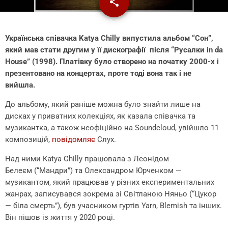
share
email
Українська співачка Katya Chilly випустила альбом “Сон”,
який мав стати другим у її дискографії після “Русалки in da
House” (1998). Платівку було створено на початку 2000-х і
презентовано на концертах, проте тоді вона так і не
вийшла.
До альбому, який раніше можна було знайти лише на
дисках у приватних колекціях, як казала співачка та
музикантка, а також неофіційно на Soundcloud, увійшло 11
композицій,
повідомляє
Слух.
Над ними Katya Chilly працювала з Леонідом
Белеєм (“Мандри”) та Олександром Юрченком —
музикантом, який працював у різних експериментальних
жанрах, записувався зокрема зі Світланою Няньо (“Цукор
— біла смерть”), був учасником гуртів Yarn, Blemish та інших.
Він пішов із життя у 2020 році.