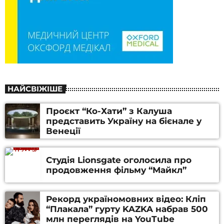
НАЙСВІЖІШЕ
Проєкт “Ко-Хати” з Калуша
представить Україну на бієнале у
Венеції
Студія Lionsgate оголосила про
продовження фільму “Майкл”
Рекорд україномовних відео: Кліп
“Плакала” гурту KAZKA набрав 500
млн переглядів на YouTube