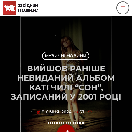
menu
МУЗИЧНІ НОВИНИ
ВИЙШОВ РАНІШЕ
НЕВИДАНИЙ АЛЬБОМ
КАТІ ЧИЛІ “СОН”,
ЗАПИСАНИЙ У 2001 РОЦІ
9 СІЧНЯ, 2024
67
today