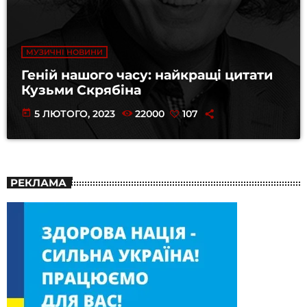
МУЗИЧНІ НОВИНИ
Геній нашого часу: найкращі цитати
Кузьми Скрябіна
today
5 ЛЮТОГО, 2023
22000
107
РЕКЛАМА