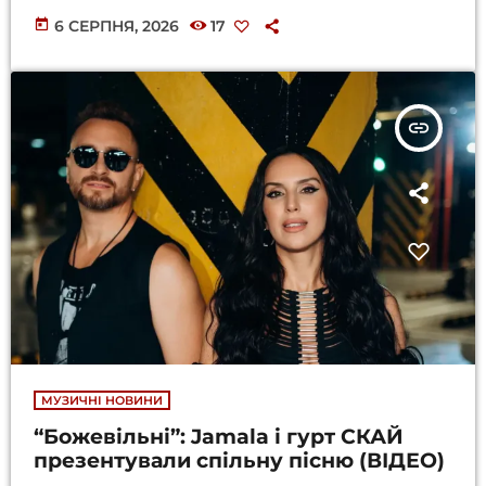
today
6 СЕРПНЯ, 2026
17
insert_link
МУЗИЧНІ НОВИНИ
“Божевільні”: Jamala і гурт СКАЙ
презентували спільну пісню (ВІДЕО)