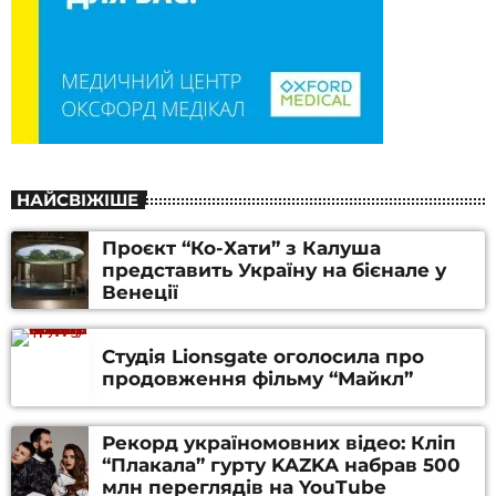
НАЙСВІЖІШЕ
Проєкт “Ко-Хати” з Калуша
представить Україну на бієнале у
Венеції
Студія Lionsgate оголосила про
продовження фільму “Майкл”
Рекорд україномовних відео: Кліп
“Плакала” гурту KAZKA набрав 500
млн переглядів на YouTube