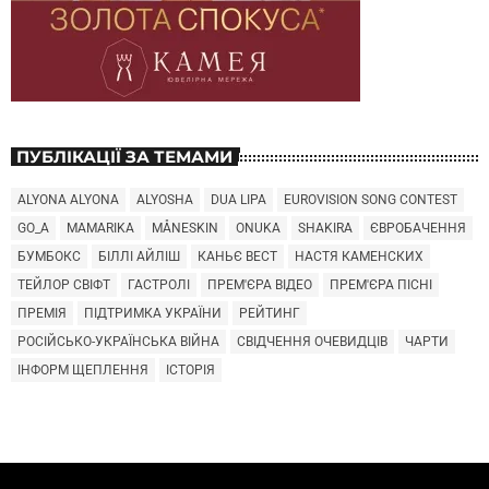
ПУБЛІКАЦІЇ ЗА ТЕМАМИ
ALYONA ALYONA
ALYOSHA
DUA LIPA
EUROVISION SONG CONTEST
GO_A
MAMARIKA
MÅNESKIN
ONUKA
SHAKIRA
ЄВРОБАЧЕННЯ
БУМБОКС
БІЛЛІ АЙЛІШ
КАНЬЄ ВЕСТ
НАСТЯ КАМЕНСКИХ
ТЕЙЛОР СВІФТ
ГАСТРОЛІ
ПРЕМ'ЄРА ВІДЕО
ПРЕМ'ЄРА ПІСНІ
ПРЕМІЯ
ПІДТРИМКА УКРАЇНИ
РЕЙТИНГ
РОСІЙСЬКО-УКРАЇНСЬКА ВІЙНА
СВІДЧЕННЯ ОЧЕВИДЦІВ
ЧАРТИ
ІНФОРМ ЩЕПЛЕННЯ
ІСТОРІЯ