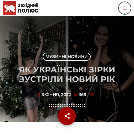
menu
МУЗИЧНІ НОВИНИ
ЯК УКРАЇНСЬКІ ЗІРКИ
ЗУСТРІЛИ НОВИЙ РІК
3 СІЧНЯ, 2022
369
today
share
email