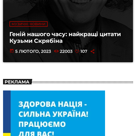
МУЗИЧНІ НОВИНИ
Геній нашого часу: найкращі цитати
Кузьми Скрябіна
today
5 ЛЮТОГО, 2023
22003
107
РЕКЛАМА