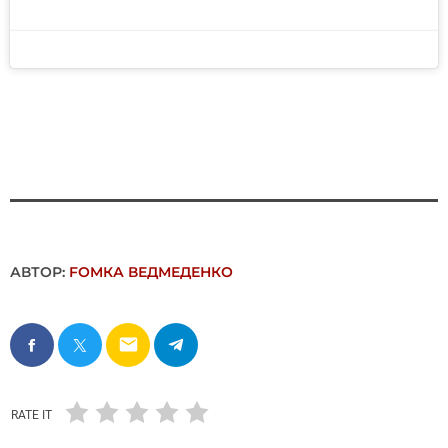
АВТОР:
FОMКА ВЕДМЕДЕНКО
email
RATE IT