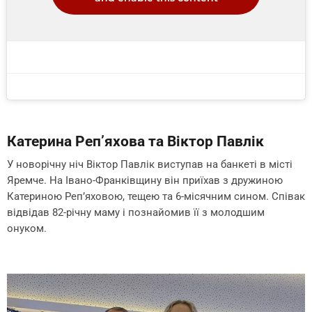
Катерина Реп’яхова та Віктор Павлік
У новорічну ніч Віктор Павлік виступав на банкеті в місті
Яремче. На Івано-Франківщину він приїхав з дружиною
Катериною Реп’яховою, тещею та 6-місячним сином. Співак
відвідав 82-річну маму і познайомив її з молодшим
онуком.