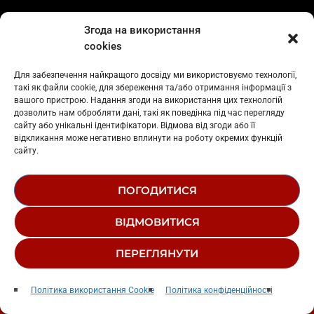
Згода на використання
СЛУХАЙ ТАК, ЯК ТОБІ ЗРУЧНІШЕ
cookies
Для забезпечення найкращого досвіду ми використовуємо технології,
такі як файли cookie, для збереження та/або отримання інформації з
вашого пристрою. Надання згоди на використання цих технологій
дозволить нам обробляти дані, такі як поведінка під час перегляду
сайту або унікальні ідентифікатори. Відмова від згоди або її
відкликання може негативно вплинути на роботу окремих функцій
сайту.
ПОГОДИТИСЯ
ВІДМОВИТИСЯ
ПЕРЕГЛЯНУТИ
Godzila
play_arrow
keyboard_arrow_right
Політика використання Cookie
Політика конфіденційності
W Sound & J Balvin & Ovy On The Drums