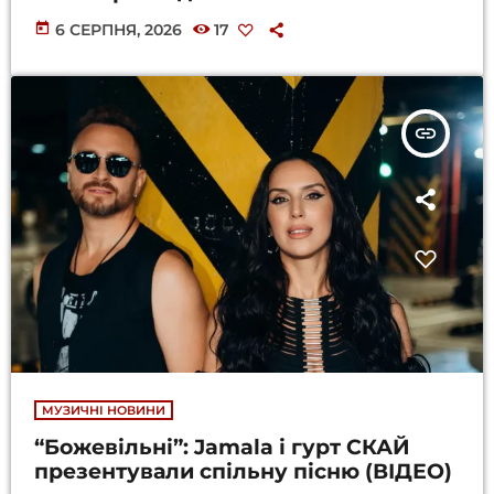
today
6 СЕРПНЯ, 2026
17
insert_link
МУЗИЧНІ НОВИНИ
“Божевільні”: Jamala і гурт СКАЙ
презентували спільну пісню (ВІДЕО)