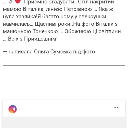
… ☺
Приємно згадувати…Стіл накритий
мамою Віталіка, лінією Петрівною … Яка ж
була хазяйка!Я багато чому у свекрушки
навчилась… Щасливі роки..На фото-Віталік з
манюньою Тонечкою … Обожнюю ці світлини
… Всіх з Прийдешнім!
— написала Ольга Сумська під фото.