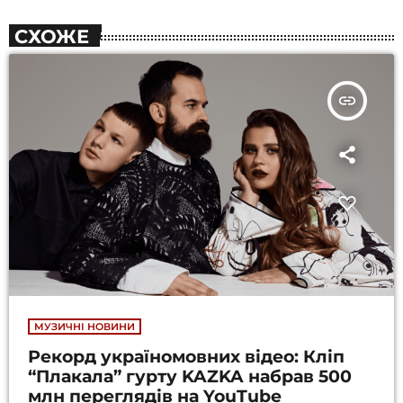
СХОЖЕ
insert_link
МУЗИЧНІ НОВИНИ
Рекорд україномовних відео: Кліп
“Плакала” гурту KAZKA набрав 500
млн переглядів на YouTube