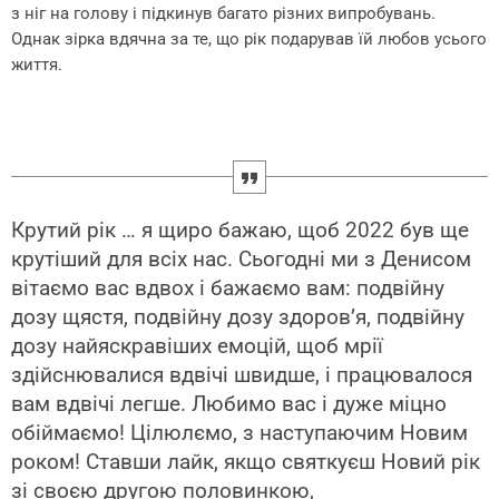
з ніг на голову і підкинув багато різних випробувань.
Однак зірка вдячна за те, що рік подарував їй любов усього
життя.
Крутий рік … я щиро бажаю, щоб 2022 був ще
крутіший для всіх нас. Сьогодні ми з Денисом
вітаємо вас вдвох і бажаємо вам: подвійну
дозу щястя, подвійну дозу здоров’я, подвійну
дозу найяскравіших емоцій, щоб мрії
здійснювалися вдвічі швидше, і працювалося
вам вдвічі легше. Любимо вас і дуже міцно
обіймаємо! Цілюлємо, з наступаючим Новим
роком! Ставши лайк, якщо святкуєш Новий рік
зі своєю другою половинкою,