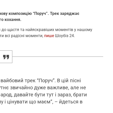
нову композицію “Поруч”. Трек заряджає
го кохання.
м до щастя та найяскравіших моментів у нашому
ти всі радісні моменти,
пише
Шоубіз 24.
вайбовий трек “Поруч”. В цій пісні
утнє звичайно дуже важливе, але не
род, давайте бути тут і зараз, брати
 і цінувати що маєм”, – йдеться в