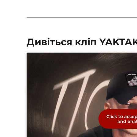
Дивіться кліп YAKTAK
Click to acce
and enab