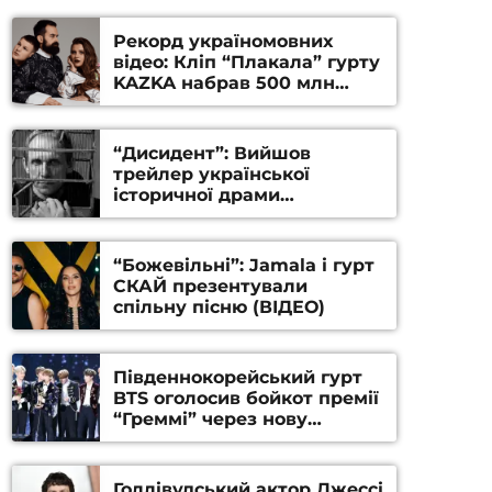
Рекорд україномовних
відео: Кліп “Плакала” гурту
KAZKA набрав 500 млн
переглядів на YouTube
“Дисидент”: Вийшов
трейлер української
історичної драми
Станіслава Гуренка та
Андрія Алфьорова (ВІДЕО)
“Божевільні”: Jamala і гурт
СКАЙ презентували
спільну пісню (ВІДЕО)
Південнокорейський гурт
BTS оголосив бойкот премії
“Греммі” через нову
номінацію
Голлівудський актор Джессі