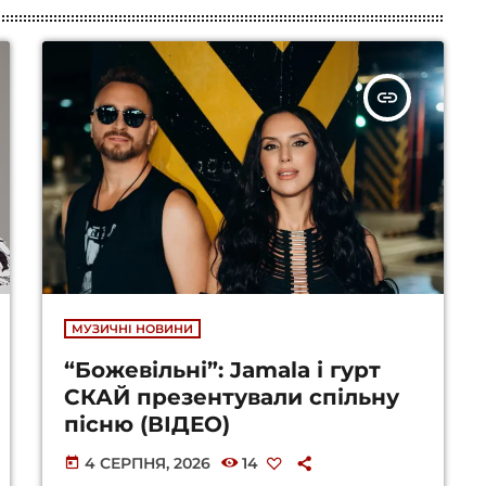
insert_link
МУЗИЧНІ НОВИНИ
“Божевільні”: Jamala і гурт
СКАЙ презентували спільну
пісню (ВІДЕО)
4 СЕРПНЯ, 2026
14
today