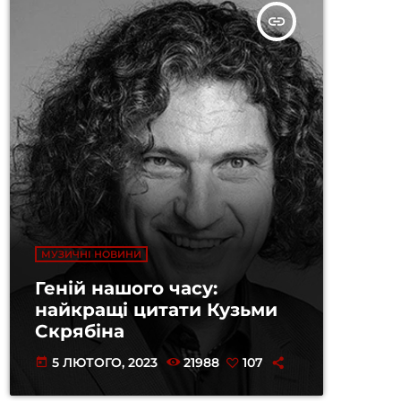
insert_link
МУЗИЧНІ НОВИНИ
Геній нашого часу:
найкращі цитати Кузьми
Скрябіна
5 ЛЮТОГО, 2023
21988
107
today