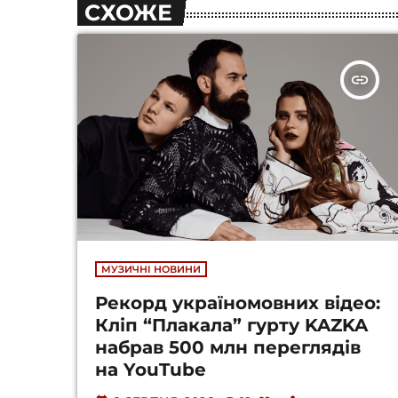
СХОЖЕ
insert_link
МУЗИЧНІ НОВИНИ
Рекорд україномовних відео:
Кліп “Плакала” гурту KAZKA
набрав 500 млн переглядів
на YouTube