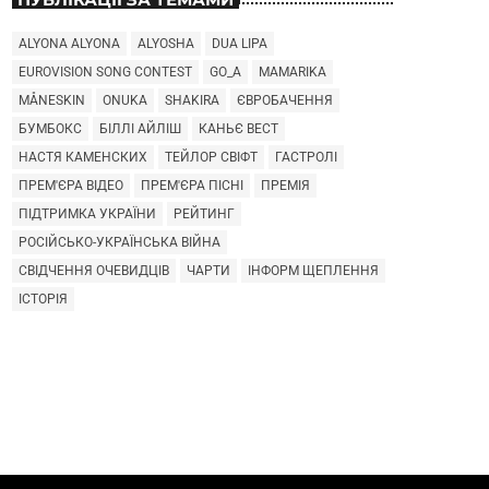
ALYONA ALYONA
ALYOSHA
DUA LIPA
EUROVISION SONG CONTEST
GO_A
MAMARIKA
MÅNESKIN
ONUKA
SHAKIRA
ЄВРОБАЧЕННЯ
БУМБОКС
БІЛЛІ АЙЛІШ
КАНЬЄ ВЕСТ
НАСТЯ КАМЕНСКИХ
ТЕЙЛОР СВІФТ
ГАСТРОЛІ
ПРЕМ'ЄРА ВІДЕО
ПРЕМ'ЄРА ПІСНІ
ПРЕМІЯ
ПІДТРИМКА УКРАЇНИ
РЕЙТИНГ
РОСІЙСЬКО-УКРАЇНСЬКА ВІЙНА
СВІДЧЕННЯ ОЧЕВИДЦІВ
ЧАРТИ
ІНФОРМ ЩЕПЛЕННЯ
ІСТОРІЯ