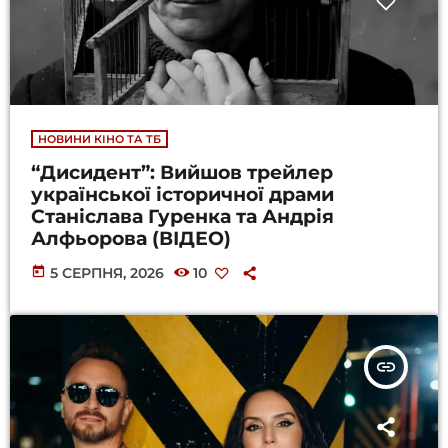
НОВИНИ КІНО ТА ТБ
“Дисидент”: Вийшов трейлер
української історичної драми
Станіслава Гуренка та Андрія
Алфьорова (ВІДЕО)
today
5 СЕРПНЯ, 2026
10
insert_link