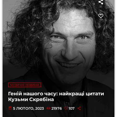
МУЗИЧНІ НОВИНИ
Геній нашого часу: найкращі цитати
Кузьми Скрябіна
today
5 ЛЮТОГО, 2023
21976
107