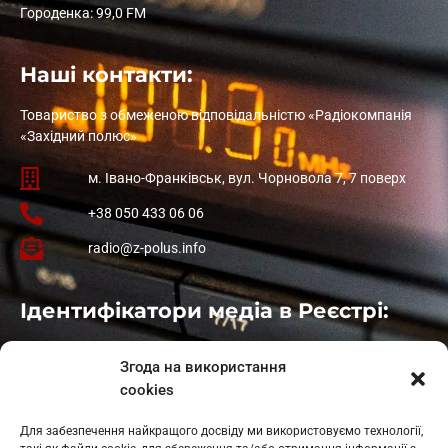
Городенка: 99,0 FM
Наші контакти:
Товариство з обмеженою відповідальністю «Радіокомпанія
«Західний полюс»
м. Івано-Франківськ, вул. Чорновола 7, 7 поверх
+38 050 433 06 06
radio@z-polus.info
Ідентифікатори медіа в Реєстрі:
Івано-Франківськ
: L11-00661
Згода на використання
Калуш
: L11-01410
cookies
Рогатин
: L11-01801
Яблуниця
: L11-01720
Для забезпечення найкращого досвіду ми використовуємо технології,
Косів: L11-01805