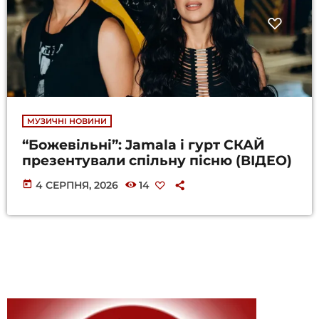
МУЗИЧНІ НОВИНИ
“Божевільні”: Jamala і гурт СКАЙ
презентували спільну пісню (ВІДЕО)
today
4 СЕРПНЯ, 2026
14