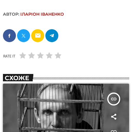
АВТОР:
ІЛАРІОН ІВАНЕНКО
email
RATE IT
СХОЖЕ
insert_link