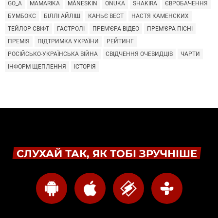
GO_A
MAMARIKA
MÅNESKIN
ONUKA
SHAKIRA
ЄВРОБАЧЕННЯ
БУМБОКС
БІЛЛІ АЙЛІШ
КАНЬЄ ВЕСТ
НАСТЯ КАМЕНСКИХ
ТЕЙЛОР СВІФТ
ГАСТРОЛІ
ПРЕМ'ЄРА ВІДЕО
ПРЕМ'ЄРА ПІСНІ
ПРЕМІЯ
ПІДТРИМКА УКРАЇНИ
РЕЙТИНГ
РОСІЙСЬКО-УКРАЇНСЬКА ВІЙНА
СВІДЧЕННЯ ОЧЕВИДЦІВ
ЧАРТИ
ІНФОРМ ЩЕПЛЕННЯ
ІСТОРІЯ
СЛУХАЙ ТАК, ЯК ТОБІ ЗРУЧНІШЕ