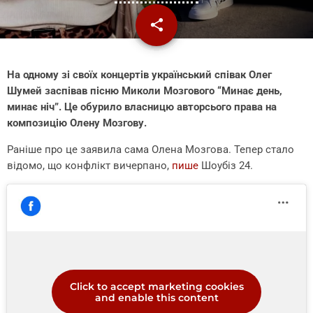
share
email
На одному зі своїх концертів український співак Олег
Шумей заспівав пісню Миколи Мозгового “Минає день,
минає ніч”. Це обурило власницю авторсього права на
композицію Олену Мозгову.
Раніше про це заявила сама Олена Мозгова. Тепер стало
відомо, що конфлікт вичерпано,
пише
Шоубіз 24.
Click to accept marketing cookies
and enable this content