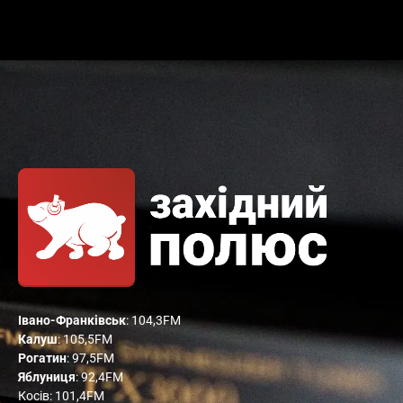
Івано-Франківськ
: 104,3FM
Калуш
: 105,5FM
Рогатин
: 97,5FM
Яблуниця
: 92,4FM
Косів: 101,4FM