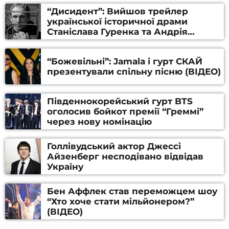
“Дисидент”: Вийшов трейлер
української історичної драми
Станіслава Гуренка та Андрія
Алфьорова (ВІДЕО)
“Божевільні”: Jamala і гурт СКАЙ
презентували спільну пісню (ВІДЕО)
Південнокорейський гурт BTS
оголосив бойкот премії “Греммі”
через нову номінацію
Голлівудський актор Джессі
Айзенберг несподівано відвідав
Україну
Бен Аффлек став переможцем шоу
“Хто хоче стати мільйонером?”
(ВІДЕО)