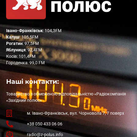
Івано-Франківськ
: 104,3FM
Калуш
: 105,5FM
Рогатин
: 97,5FM
Яблуниця
: 92,4FM
Косів: 101,4FM
Городенка: 99,0 FM
Наші контакти:
Товариство з обмеженою відповідальністю «Радіокомпанія
«Західний полюс»
м. Івано-Франківськ, вул. Чорновола 7, 7 поверх
+38 050 433 06 06
radio@z-polus.info