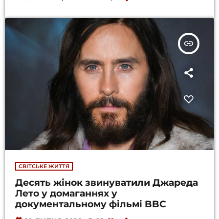
insert_link
СВІТСЬКЕ ЖИТТЯ
Десять жінок звинуватили Джареда
Лето у домаганнях у
документальному фільмі BBC