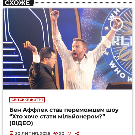
СХОЖЕ
insert_link
СВІТСЬКЕ ЖИТТЯ
Бен Аффлек став переможцем шоу
“Хто хоче стати мільйонером?”
(ВІДЕО)
today
30 ЛИПНЯ, 2026
20