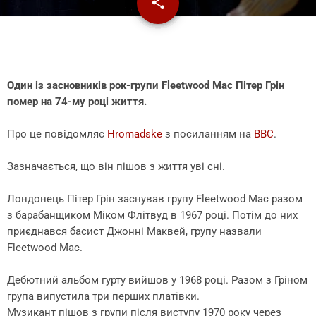
share
email
Один із засновників рок-групи Fleetwood Mac Пітер Грін
помер на 74-му році життя.
Про це повідомляє
Hromadske
з посиланням на
BBC
.
Зазначається, що він пішов з життя уві сні.
Лондонець Пітер Грін заснував групу Fleetwood Mac разом
з барабанщиком Міком Флітвуд в 1967 році. Потім до них
приєднався басист Джонні Маквей, групу назвали
Fleetwood Mac.
Дебютний альбом гурту вийшов у 1968 році. Разом з Гріном
група випустила три перших платівки.
Музикант пішов з групи після виступу 1970 року через