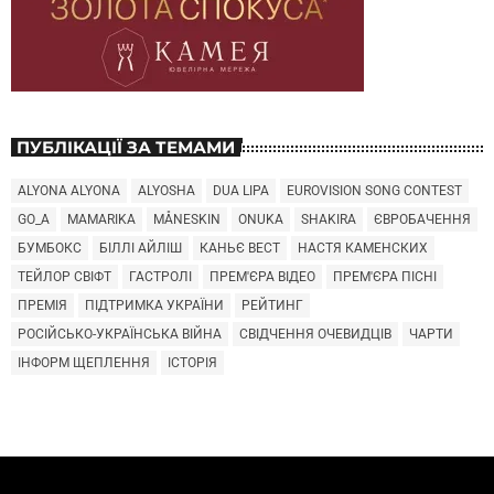
ПУБЛІКАЦІЇ ЗА ТЕМАМИ
ALYONA ALYONA
ALYOSHA
DUA LIPA
EUROVISION SONG CONTEST
GO_A
MAMARIKA
MÅNESKIN
ONUKA
SHAKIRA
ЄВРОБАЧЕННЯ
БУМБОКС
БІЛЛІ АЙЛІШ
КАНЬЄ ВЕСТ
НАСТЯ КАМЕНСКИХ
ТЕЙЛОР СВІФТ
ГАСТРОЛІ
ПРЕМ'ЄРА ВІДЕО
ПРЕМ'ЄРА ПІСНІ
ПРЕМІЯ
ПІДТРИМКА УКРАЇНИ
РЕЙТИНГ
РОСІЙСЬКО-УКРАЇНСЬКА ВІЙНА
СВІДЧЕННЯ ОЧЕВИДЦІВ
ЧАРТИ
ІНФОРМ ЩЕПЛЕННЯ
ІСТОРІЯ