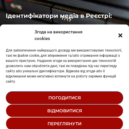
Ідентифікатори медіа в Реєстрі:
Івано-Франківськ
: L11-00661
Згода на використання
Калуш
: L11-01410
cookies
Рогатин
: L11-01801
Яблуниця
: L11-01720
Для забезпечення найкращого досвіду ми використовуємо технології,
Косів: L11-01805
такі як файли cookie, для збереження та/або отримання інформації з
Гарасимів: L11-02274
вашого пристрою. Надання згоди на використання цих технологій
дозволить нам обробляти дані, такі як поведінка під час перегляду
сайту або унікальні ідентифікатори. Відмова від згоди або її
відкликання може негативно вплинути на роботу окремих функцій
сайту.
ПОГОДИТИСЯ
© 1995-2026 РК «ЗАХІДНИЙ ПОЛЮС»
ВІДМОВИТИСЯ
ЛОГОТИП
РЕДАКЦІЙНИЙ СТАТУТ
ПЕРЕГЛЯНУТИ
СТРУКТУРА ВЛАСНОСТІ