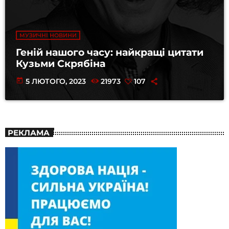
МУЗИЧНІ НОВИНИ
Геній нашого часу: найкращі цитати
Кузьми Скрябіна
today
5 ЛЮТОГО, 2023
21973
107
РЕКЛАМА