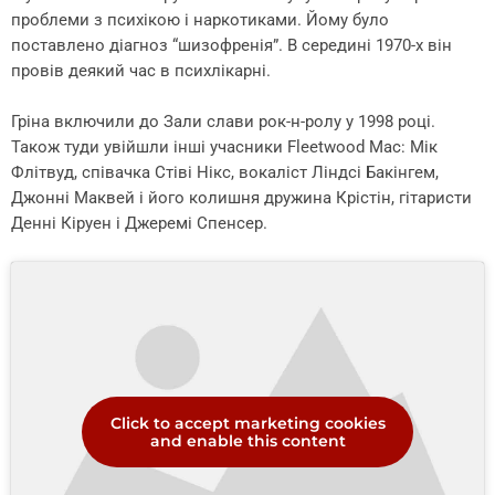
проблеми з психікою і наркотиками. Йому було
поставлено діагноз “шизофренія”. В середині 1970-х він
провів деякий час в психлікарні.
Гріна включили до Зали слави рок-н-ролу у 1998 році.
Також туди увійшли інші учасники Fleetwood Mac: Мік
Флітвуд, співачка Стіві Нікс, вокаліст Ліндсі Бакінгем,
Джонні Маквей і його колишня дружина Крістін, гітаристи
Денні Кіруен і Джеремі Спенсер.
Click to accept marketing cookies
and enable this content