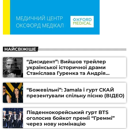
НАЙСВІЖІШЕ
“Дисидент”: Вийшов трейлер
української історичної драми
Станіслава Гуренка та Андрія
Алфьорова (ВІДЕО)
“Божевільні”: Jamala і гурт СКАЙ
презентували спільну пісню (ВІДЕО)
Південнокорейський гурт BTS
оголосив бойкот премії “Греммі”
через нову номінацію