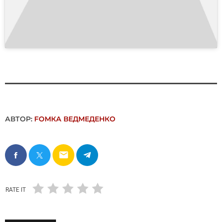
АВТОР:
FОMКА ВЕДМЕДЕНКО
email
RATE IT