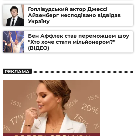
Голлівудський актор Джессі
Айзенберг несподівано відвідав
Україну
Бен Аффлек став переможцем шоу
“Хто хоче стати мільйонером?”
(ВІДЕО)
РЕКЛАМА