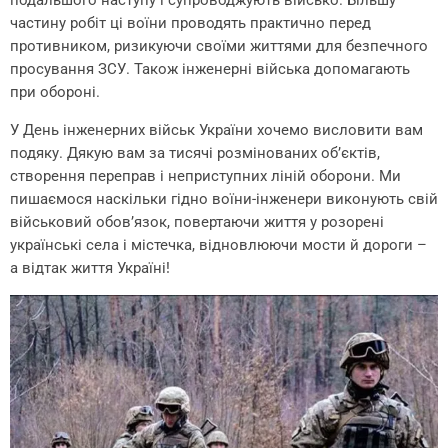
подальшого наступу і супроводжують військо. Більшу
частину робіт ці воїни проводять практично перед
противником, ризикуючи своїми життями для безпечного
просування ЗСУ. Також інженерні війська допомагають
при обороні.
У День інженерних військ України хочемо висловити вам
подяку. Дякую вам за тисячі розмінованих об’єктів,
створення переправ і неприступних ліній оборони. Ми
пишаємося наскільки гідно воїни-інженери виконують свій
військовий обов’язок, повертаючи життя у розорені
українські села і містечка, відновлюючи мости й дороги –
а відтак життя Україні!