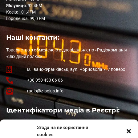
Яблуниця
: 92,4FM
Косів: 101,4FM
Городенка: 99,0 FM
Наші контакти:
Товариство з обмеженою відповідальністю «Радіокомпанія
«Західний полюс»
м. Івано-Франківськ, вул. Чорновола 7, 7 поверх
+38 050 433 06 06
radio@z-polus.info
Ідентифікатори медіа в Реєстрі:
Івано-Франківськ
: L11-00661
Згода на використання
Калуш
: L11-01410
cookies
Рогатин
: L11-01801