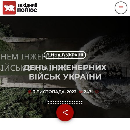
menu
ВІЙНА В УКРАЇНІ
ДЕНЬ ІНЖЕНЕРНИХ
ВІЙСЬК УКРАЇНИ
3 ЛИСТОПАДА, 2023
247
today
share
email