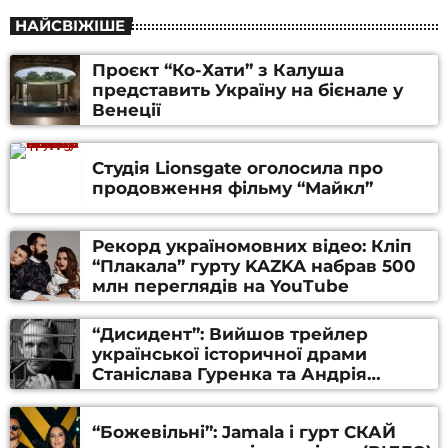
НАЙСВІЖІШЕ
Проєкт “Ко-Хати” з Калуша
представить Україну на бієнале у
Венеції
Студія Lionsgate оголосила про
продовження фільму “Майкл”
Рекорд україномовних відео: Кліп
“Плакала” гурту KAZKA набрав 500
млн переглядів на YouTube
“Дисидент”: Вийшов трейлер
української історичної драми
Станіслава Гуренка та Андрія
Алфьорова (ВІДЕО)
“Божевільні”: Jamala і гурт СКАЙ