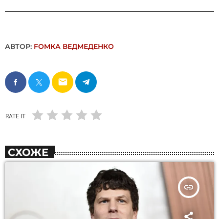
АВТОР:
FОMКА ВЕДМЕДЕНКО
email
RATE IT
СХОЖЕ
insert_link