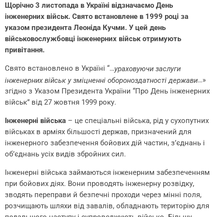
Щорічно 3 листопада в Україні відзначаємо День
інженерних військ. Свято встановлене в 1999 році за
указом президента Леоніда Кучми. У цей день
військовослужбовці інженерних військ отримують
привітання.
Свято встановлено в Україні “…
ураховуючи заслуги
…»
інженерних військ у зміцненні обороноздатності держави
згідно з Указом Президента України “Про День інженерних
військ” від 27 жовтня 1999 року.
Інженерні війська
– це спеціальні війська, рід у сухопутних
військах в арміях більшості держав, призначений для
інженерного забезпечення бойових дій частин, з’єднань і
об’єднань усіх видів збройних сил.
Інженерні війська займаються інженерним забезпеченням
при бойових діях. Вони проводять інженерну розвідку,
зводять переправи й безпечні проходи через мінні поля,
розчищають шляхи від завалів, обладнають територію для