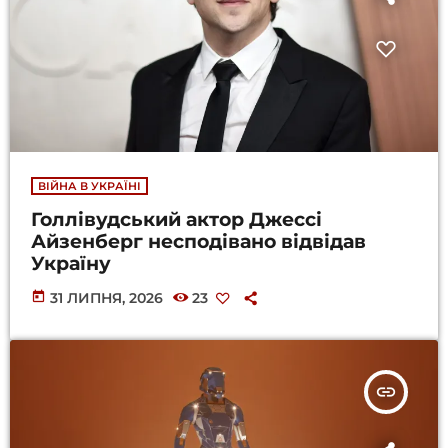
ВІЙНА В УКРАЇНІ
Голлівудський актор Джессі
Айзенберг несподівано відвідав
Україну
today
31 ЛИПНЯ, 2026
23
insert_link