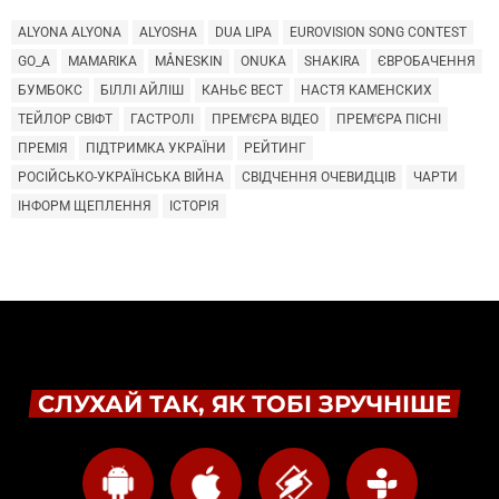
ALYONA ALYONA
ALYOSHA
DUA LIPA
EUROVISION SONG CONTEST
GO_A
MAMARIKA
MÅNESKIN
ONUKA
SHAKIRA
ЄВРОБАЧЕННЯ
БУМБОКС
БІЛЛІ АЙЛІШ
КАНЬЄ ВЕСТ
НАСТЯ КАМЕНСКИХ
ТЕЙЛОР СВІФТ
ГАСТРОЛІ
ПРЕМ'ЄРА ВІДЕО
ПРЕМ'ЄРА ПІСНІ
ПРЕМІЯ
ПІДТРИМКА УКРАЇНИ
РЕЙТИНГ
РОСІЙСЬКО-УКРАЇНСЬКА ВІЙНА
СВІДЧЕННЯ ОЧЕВИДЦІВ
ЧАРТИ
ІНФОРМ ЩЕПЛЕННЯ
ІСТОРІЯ
СЛУХАЙ ТАК, ЯК ТОБІ ЗРУЧНІШЕ