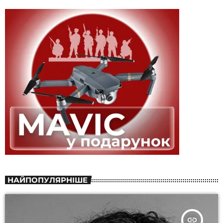
НАЙПОПУЛЯРНІШЕ
insert_link