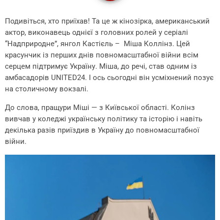
Подивіться, хто приїхав! Та це ж кінозірка, американський
актор, виконавець однієї з головних ролей у серіалі
“Надприродне”, янгол Кастієль – Міша Коллінз. Цей
красунчик із перших днів повномасштабної війни всім
серцем підтримує Україну. Міша, до речі, став одним із
амбасадорів UNITED24. І ось сьогодні він усміхнений позує
на столичному вокзалі.
До слова, пращури Міші — з Київської області. Колінз
вивчав у коледжі українську політику та історію і навіть
декілька разів приїздив в Україну до повномасштабної
війни.