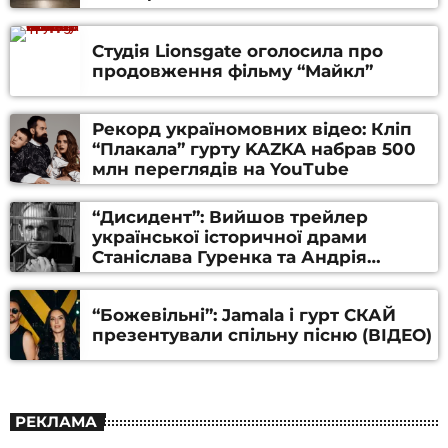
Студія Lionsgate оголосила про
продовження фільму “Майкл”
Рекорд україномовних відео: Кліп
“Плакала” гурту KAZKA набрав 500
млн переглядів на YouTube
“Дисидент”: Вийшов трейлер
української історичної драми
Станіслава Гуренка та Андрія
Алфьорова (ВІДЕО)
“Божевільні”: Jamala і гурт СКАЙ
презентували спільну пісню (ВІДЕО)
РЕКЛАМА