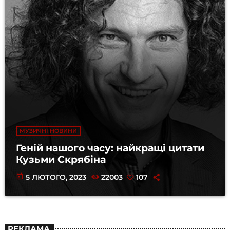
МУЗИЧНІ НОВИНИ
Геній нашого часу: найкращі цитати
Кузьми Скрябіна
today
5 ЛЮТОГО, 2023
22003
107
РЕКЛАМА