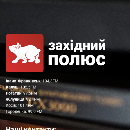
Івано-Франківськ
: 104,3FM
Калуш
: 105,5FM
Рогатин
: 97,5FM
Яблуниця
: 92,4FM
Косів: 101,4FM
Городенка: 99,0 FM
Наші контакти: