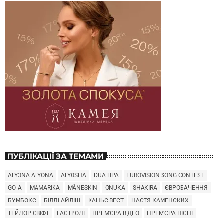
ПУБЛІКАЦІЇ ЗА ТЕМАМИ
ALYONA ALYONA
ALYOSHA
DUA LIPA
EUROVISION SONG CONTEST
GO_A
MAMARIKA
MÅNESKIN
ONUKA
SHAKIRA
ЄВРОБАЧЕННЯ
БУМБОКС
БІЛЛІ АЙЛІШ
КАНЬЄ ВЕСТ
НАСТЯ КАМЕНСКИХ
ТЕЙЛОР СВІФТ
ГАСТРОЛІ
ПРЕМ'ЄРА ВІДЕО
ПРЕМ'ЄРА ПІСНІ