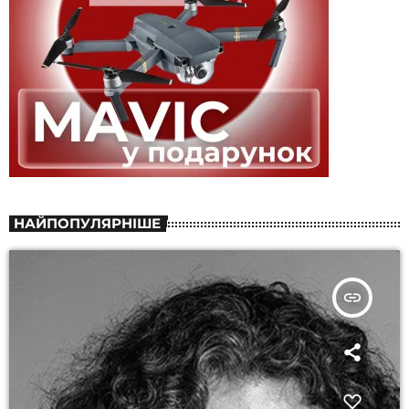
НАЙПОПУЛЯРНІШЕ
insert_link