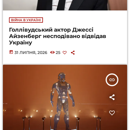
ВІЙНА В УКРАЇНІ
Голлівудський актор Джессі
Айзенберг несподівано відвідав
Україну
today
31 ЛИПНЯ, 2026
25
insert_link