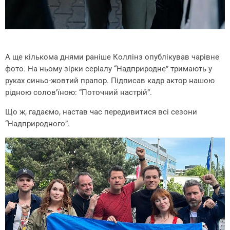
А ще кількома днями раніше Коллінз опублікував чарівне
фото. На ньому зірки серіалу “Надприродне” тримають у
руках синьо-жовтий прапор. Підписав кадр актор нашою
рідною солов’їною: “Поточний настрій”.
Що ж, гадаємо, настав час передивитися всі сезони
“Надприродного”.