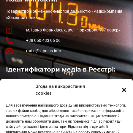
Товариство з обмеженою відповідальністю «Радіокомпанія
«Західний полюс»
м. Івано-Франківськ, вул. Чорновола 7, 7 поверх
+38 050 433 06 06
radio@z-polus.info
Ідентифікатори медіа в Реєстрі:
Івано-Франківськ
: L11-00661
Згода на використання
Калуш
: L11-01410
cookies
Рогатин
: L11-01801
Яблуниця
: L11-01720
Для забезпечення найкращого досвіду ми використовуємо технології,
Косів: L11-01805
такі як файли cookie, для збереження та/або отримання інформації з
Гарасимів: L11-02274
вашого пристрою. Надання згоди на використання цих технологій
дозволить нам обробляти дані, такі як поведінка під час перегляду
сайту або унікальні ідентифікатори. Відмова від згоди або її
відкликання може негативно вплинути на роботу окремих функцій