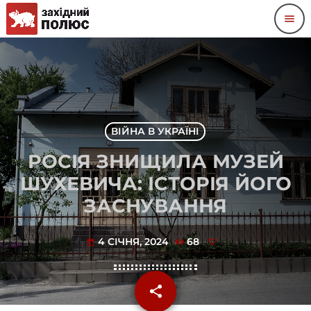
menu
ВІЙНА В УКРАЇНІ
РОСІЯ ЗНИЩИЛА МУЗЕЙ
ШУХЕВИЧА: ІСТОРІЯ ЙОГО
ЗАСНУВАННЯ
4 СІЧНЯ, 2024
68
today
share
email