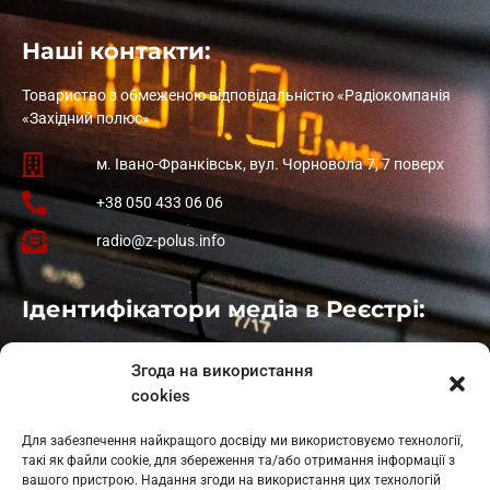
Наші контакти:
Товариство з обмеженою відповідальністю «Радіокомпанія
«Західний полюс»
м. Івано-Франківськ, вул. Чорновола 7, 7 поверх
+38 050 433 06 06
radio@z-polus.info
Ідентифікатори медіа в Реєстрі:
Івано-Франківськ
: L11-00661
Згода на використання
Калуш
: L11-01410
cookies
Рогатин
: L11-01801
Яблуниця
: L11-01720
Для забезпечення найкращого досвіду ми використовуємо технології,
Косів: L11-01805
такі як файли cookie, для збереження та/або отримання інформації з
Гарасимів: L11-02274
вашого пристрою. Надання згоди на використання цих технологій