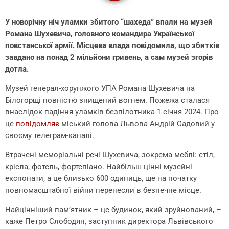
У новорічну ніч уламки збитого “шахеда” впали на музей
Романа Шухевича, головного командира Української
повстанської армії. Місцева влада повідомила, що збитків
завдано на понад 2 мільйони гривень, а сам музей згорів
дотла.
Музей генерал-хорунжого УПА Романа Шухевича на
Білогорщі повністю знищений вогнем. Пожежа сталася
внаслідок падіння уламків безпілотника 1 січня 2024. Про
це
повідомляє
міський голова Львова Андрій Садовий у
своєму телеграм-каналі.
Втрачені меморіальні речі Шухевича, зокрема меблі: стіл,
крісла, фотель, фортепіано. Найбільш цінні музейні
експонати, а це близько 600 одиниць, ще на початку
повномасштабної війни перенесли в безпечне місце.
Найцінніший пам’ятник – це будинок, який зруйнований, –
каже Петро Слободян, заступник директора Львівського