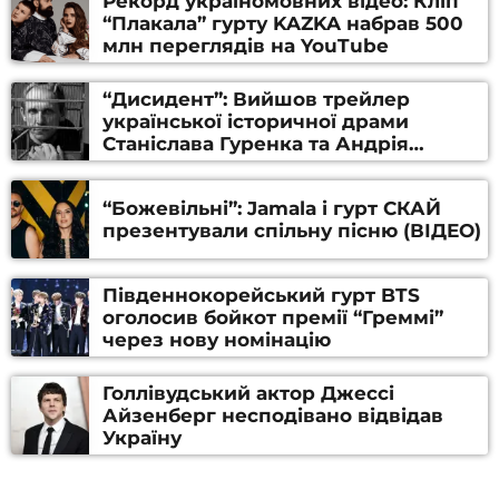
Рекорд україномовних відео: Кліп
“Плакала” гурту KAZKA набрав 500
млн переглядів на YouTube
“Дисидент”: Вийшов трейлер
української історичної драми
Станіслава Гуренка та Андрія
Алфьорова (ВІДЕО)
“Божевільні”: Jamala і гурт СКАЙ
презентували спільну пісню (ВІДЕО)
Південнокорейський гурт BTS
оголосив бойкот премії “Греммі”
через нову номінацію
Голлівудський актор Джессі
Айзенберг несподівано відвідав
Україну