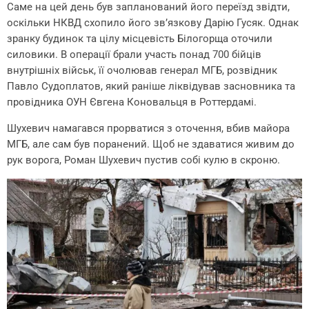
Саме на цей день був запланований його переїзд звідти,
оскільки НКВД схопило його зв’язкову Дарію Гусяк. Однак
зранку будинок та цілу місцевість Білогорща оточили
силовики. В операції брали участь понад 700 бійців
внутрішніх військ, її очолював генерал МГБ, розвідник
Павло Судоплатов, який раніше ліквідував засновника та
провідника ОУН Євгена Коновальця в Роттердамі.
Шухевич намагався прорватися з оточення, вбив майора
МГБ, але сам був поранений. Щоб не здаватися живим до
рук ворога, Роман Шухевич пустив собі кулю в скроню.