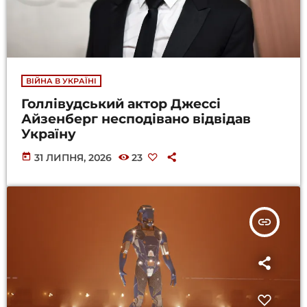
ВІЙНА В УКРАЇНІ
Голлівудський актор Джессі
Айзенберг несподівано відвідав
Україну
today
31 ЛИПНЯ, 2026
23
insert_link