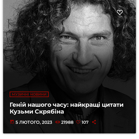
МУЗИЧНІ НОВИНИ
Геній нашого часу: найкращі цитати
Кузьми Скрябіна
today
5 ЛЮТОГО, 2023
21988
107