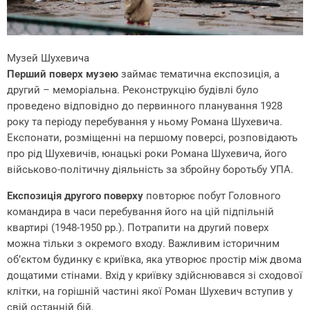
Музей Шухевича
Перший поверх музею
займає тематична експозиція, а
другий – меморіальна. Реконструкцію будівлі було
проведено відповідно до первинного планування 1928
року та періоду перебування у ньому Романа Шухевича.
Експонати, розміщенні на першому поверсі, розповідають
про рід Шухевичів, юнацькі роки Романа Шухевича, його
військово-політичну діяльність за збройну боротьбу УПА.
Експозиція другого поверху
повторює побут Головного
командира в часи перебування його на цій підпільній
квартирі (1948-1950 рр.). Потрапити на другий поверх
можна тільки з окремого входу. Важливим історичним
об’єктом будинку є криївка, яка утворює простір між двома
дощатими стінами. Вхід у криївку здійснювався зі сходової
клітки, на горішній частині якої Роман Шухевич вступив у
свій останній бій.