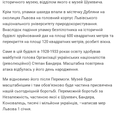
історичного музею, відділом якого є музей Шухевича.
Крім того, уламки шахеда впали в містечку Дубляни на
околицях Львова на головний корпус Львівського
національного університету природокористування.
Внаслідок падіння уламку безпілотника на історичній
будівлі зруйнований дах на площі 600 квадратних метрів та
перекриття на площі 120 квадратних метрів, розбиті вікна.
Саме в цій будівлі в 1928-1933 роках освіту здобував
майбутній голова Організації українських націоналістів
(революційної) Степан Бандера. Масштабна повітряна
атака відбулась у його день народження.
Ми відновимо його після Перемоги. Музей буде
масштабнішим і там обовʼязково буде частина присвячена
нашій сьогоднішній боротьбі. Переможній боротьбі за
Незалежність, частиною якої є Шухевич, Бандера,
Коновалець, тисячі і мільйони українців, –написав мер
Львова 1 січня.