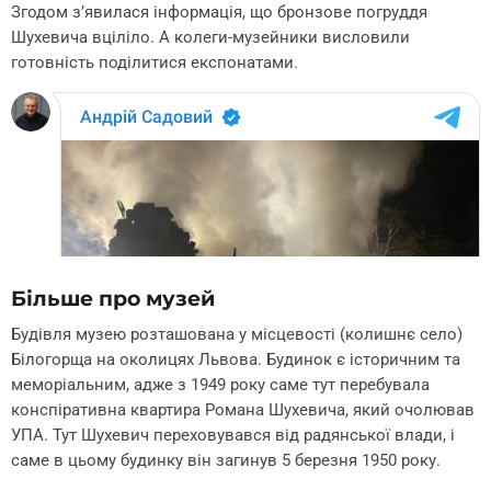
Згодом з’явилася інформація, що бронзове погруддя
Шухевича вціліло. А колеги-музейники висловили
готовність поділитися експонатами.
Більше про музей
Будівля музею розташована у місцевості (колишнє село)
Білогорща на околицях Львова. Будинок є історичним та
меморіальним, адже з 1949 року саме тут перебувала
конспіративна квартира Романа Шухевича, який очолював
УПА. Тут Шухевич переховувався від радянської влади, і
саме в цьому будинку він загинув 5 березня 1950 року.