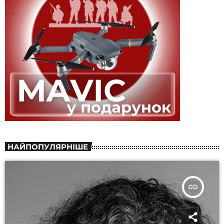
НАЙПОПУЛЯРНІШЕ
insert_link