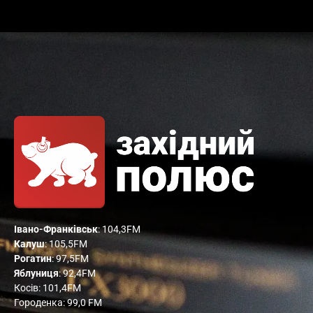
Івано-Франківськ
: 104,3FM
Калуш
: 105,5FM
Рогатин
: 97,5FM
Яблуниця
: 92,4FM
Косів: 101,4FM
Городенка: 99,0 FM