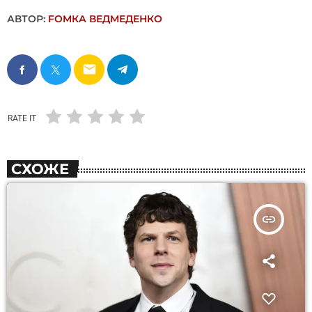
АВТОР:
FОMКА ВЕДМЕДЕНКО
email
RATE IT
СХОЖЕ
insert_link