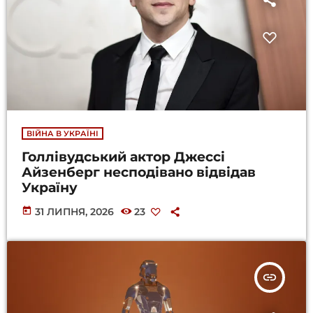
ВІЙНА В УКРАЇНІ
Голлівудський актор Джессі
Айзенберг несподівано відвідав
Україну
today
31 ЛИПНЯ, 2026
23
insert_link