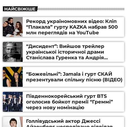
НАЙСВІЖІШЕ
Рекорд україномовних відео: Кліп
“Плакала” гурту KAZKA набрав 500
млн переглядів на YouTube
“Дисидент”: Вийшов трейлер
української історичної драми
Станіслава Гуренка та Андрія
Алфьорова (ВІДЕО)
“Божевільні”: Jamala і гурт СКАЙ
презентували спільну пісню (ВІДЕО)
Південнокорейський гурт BTS
оголосив бойкот премії “Греммі”
через нову номінацію
Голлівудський актор Джессі
Айзенберг несподівано відвідав