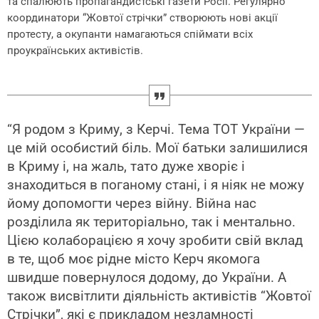
та спалюють пропагандистські газети Росії. Регулярно
координатори “Жовтої стрічки” створюють нові акції
протесту, а окупанти намагаються спіймати всіх
проукраїнських активістів.
“Я родом з Криму, з Керчі. Тема ТОТ України —
це мій особистий біль. Мої батьки залишилися
в Криму і, на жаль, тато дуже хворіє і
знаходиться в поганому стані, і я ніяк не можу
йому допомогти через війну. Війна нас
розділила як територіально, так і ментально.
Цією колаборацією я хочу зробити свій вклад
в те, щоб моє рідне місто Керч якомога
швидше повернулося додому, до України. А
також висвітлити діяльність активістів “Жовтої
Стрічки”, які є прикладом незламності