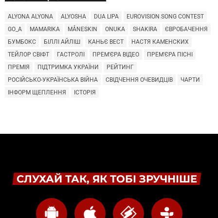
ALYONA ALYONA
ALYOSHA
DUA LIPA
EUROVISION SONG CONTEST
GO_A
MAMARIKA
MÅNESKIN
ONUKA
SHAKIRA
ЄВРОБАЧЕННЯ
БУМБОКС
БІЛЛІ АЙЛІШ
КАНЬЄ ВЕСТ
НАСТЯ КАМЕНСКИХ
ТЕЙЛОР СВІФТ
ГАСТРОЛІ
ПРЕМ'ЄРА ВІДЕО
ПРЕМ'ЄРА ПІСНІ
ПРЕМІЯ
ПІДТРИМКА УКРАЇНИ
РЕЙТИНГ
РОСІЙСЬКО-УКРАЇНСЬКА ВІЙНА
СВІДЧЕННЯ ОЧЕВИДЦІВ
ЧАРТИ
ІНФОРМ ЩЕПЛЕННЯ
ІСТОРІЯ
СЛУХАЙ ТАК, ЯК ТОБІ ЗРУЧНІШЕ