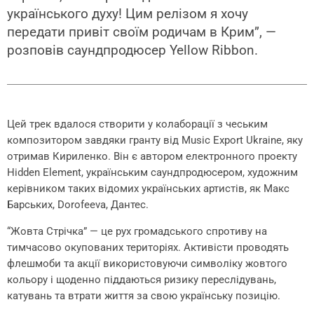
українського духу! Цим релізом я хочу
передати привіт своїм родичам в Крим”, —
розповів саундпродюсер Yellow Ribbon.
Цей трек вдалося створити у колаборації з чеським
композитором завдяки гранту від Music Export Ukraine, яку
отримав Кириленко. Він є автором електронного проекту
Hidden Element, українським саундпродюсером, художним
керівником таких відомих українських артистів, як Макс
Барських, Dorofeeva, Дантес.
“Жовта Стрічка” — це рух громадського спротиву на
тимчасово окупованих територіях. Активісти проводять
флешмоби та акції використовуючи символіку жовтого
кольору і щоденно піддаються ризику переслідувань,
катувань та втрати життя за свою українську позицію.