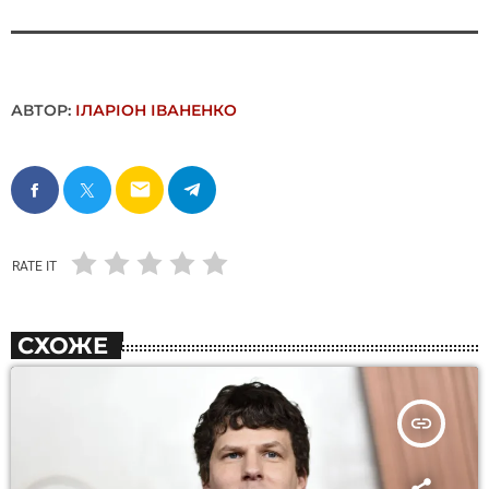
АВТОР:
ІЛАРІОН ІВАНЕНКО
email
RATE IT
СХОЖЕ
insert_link