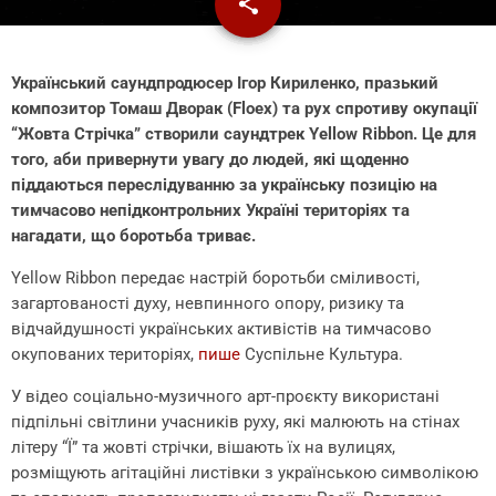
share
email
3
Український саундпродюсер Ігор Кириленко, празький
композитор Томаш Дворак (Floex) та рух спротиву окупації
“Жовта Стрічка” створили саундтрек Yellow Ribbon. Це для
того, аби привернути увагу до людей, які щоденно
піддаються переслідуванню за українську позицію на
тимчасово непідконтрольних Україні територіях та
нагадати, що боротьба триває.
Yellow Ribbon передає настрій боротьби сміливості,
загартованості духу, невпинного опору, ризику та
відчайдушності українських активістів на тимчасово
окупованих територіях,
пише
Суспільне Культура.
У відео соціально-музичного арт-проєкту використані
підпільні світлини учасників руху, які малюють на стінах
літеру “Ї” та жовті стрічки, вішають їх на вулицях,
розміщують агітаційні листівки з українською символікою