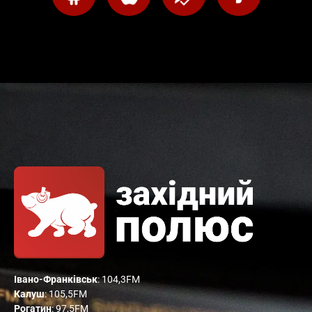
Івано-Франківськ
: 104,3FM
Калуш
: 105,5FM
Рогатин
: 97,5FM