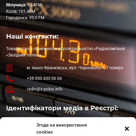
Яблуниця
: 92,4FM
Косів: 101,4FM
Городенка: 99,0 FM
Наші контакти:
Товариство з обмеженою відповідальністю «Радіокомпанія
«Західний полюс»
м. Івано-Франківськ, вул. Чорновола 7, 7 поверх
+38 050 433 06 06
radio@z-polus.info
Ідентифікатори медіа в Реєстрі:
Івано-Франківськ
: L11-00661
Згода на використання
Калуш
: L11-01410
cookies
Рогатин
: L11-01801