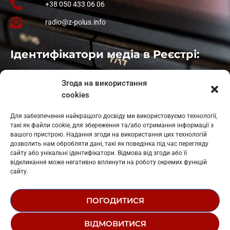
+38 050 433 06 06
radio@z-polus.info
Ідентифікатори медіа в Реєстрі:
Івано-Франківськ
: L11-00661
Згода на використання
Калуш
: L11-01410
cookies
Рогатин
: L11-01801
Яблуниця
: L11-01720
Для забезпечення найкращого досвіду ми використовуємо технології,
Косів: L11-01805
такі як файли cookie, для збереження та/або отримання інформації з
Гарасимів: L11-02274
вашого пристрою. Надання згоди на використання цих технологій
дозволить нам обробляти дані, такі як поведінка під час перегляду
сайту або унікальні ідентифікатори. Відмова від згоди або її
відкликання може негативно вплинути на роботу окремих функцій
сайту.
ПОГОДИТИСЯ
© 1995-2026 РК «ЗАХІДНИЙ ПОЛЮС»
ВІДМОВИТИСЯ