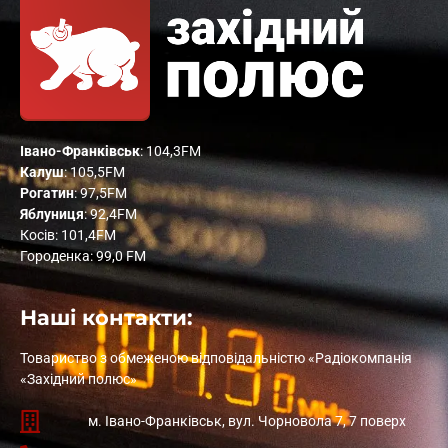
Івано-Франківськ
: 104,3FM
Калуш
: 105,5FM
Рогатин
: 97,5FM
Яблуниця
: 92,4FM
Косів: 101,4FM
Городенка: 99,0 FM
Наші контакти:
Товариство з обмеженою відповідальністю «Радіокомпанія
«Західний полюс»
м. Івано-Франківськ, вул. Чорновола 7, 7 поверх