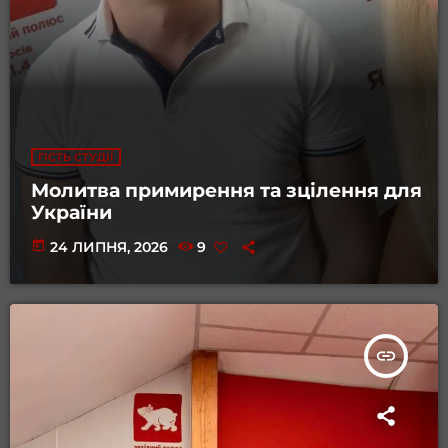
ГІСТЬ СТУДІЇ
Молитва примирення та зцілення для
України
today
24 ЛИПНЯ, 2026
9
insert_link