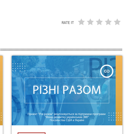
RATE IT
insert_link