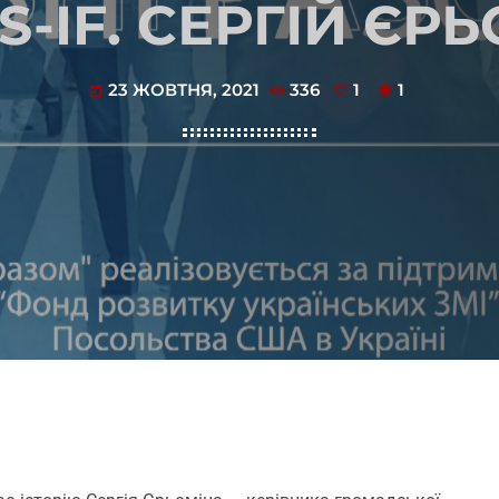
S-IF. СЕРГІЙ ЄР
23 ЖОВТНЯ, 2021
336
1
1
today