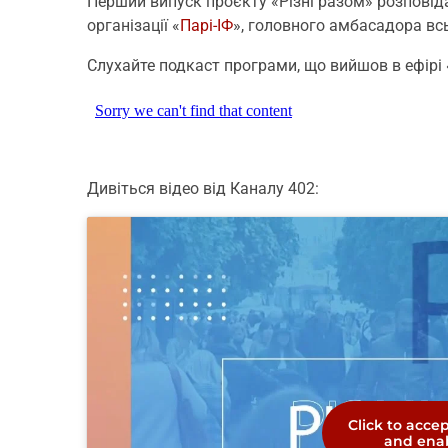
Перший випуск проєкту «Різні разом» розповід
організації «
Парі-ІФ
», головного амбасадора вс
Слухайте подкаст програми, що вийшов в ефірі
Дивіться відео від Каналу 402:
Click to acce
and enab