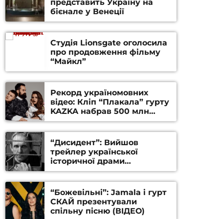
представить Україну на
бієнале у Венеції
Студія Lionsgate оголосила
про продовження фільму
“Майкл”
Рекорд україномовних
відео: Кліп “Плакала” гурту
KAZKA набрав 500 млн
переглядів на YouTube
“Дисидент”: Вийшов
трейлер української
історичної драми
Станіслава Гуренка та
Андрія Алфьорова (ВІДЕО)
“Божевільні”: Jamala і гурт
СКАЙ презентували
спільну пісню (ВІДЕО)