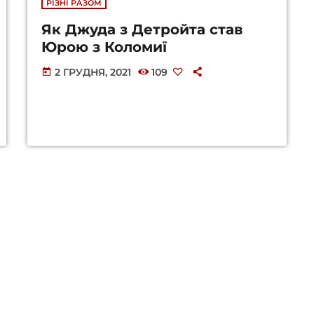
РІЗНІ РАЗОМ
Як Джуда з Детройта став
Юрою з Коломиї
2 ГРУДНЯ, 2021
109
today