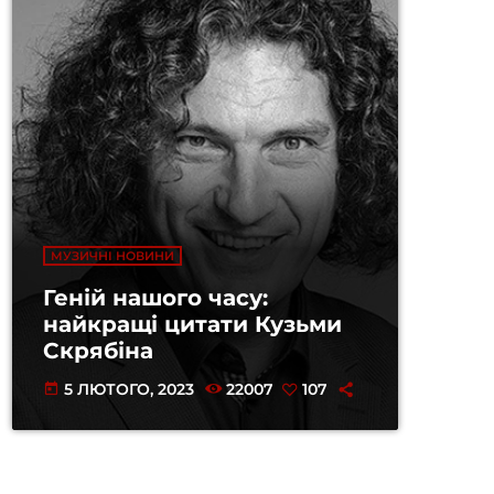
МУЗИЧНІ НОВИНИ
Геній нашого часу:
найкращі цитати Кузьми
Скрябіна
5 ЛЮТОГО, 2023
22007
107
today