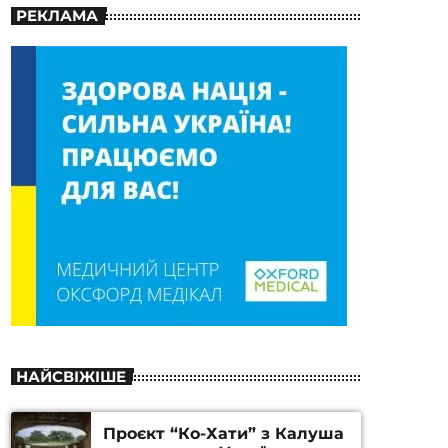
РЕКЛАМА
НАЙСВІЖІШЕ
Проєкт “Ко-Хати” з Калуша