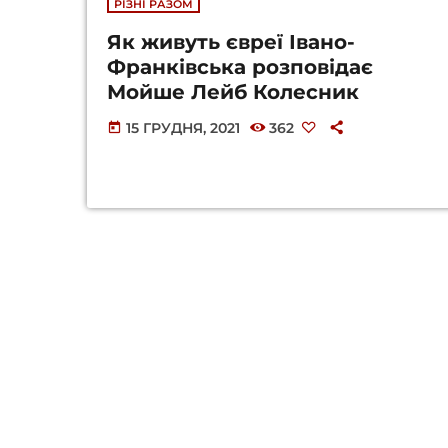
РІЗНІ РАЗОМ
Як живуть євреї Івано-
Франківська розповідає
Мойше Лейб Колесник
15 ГРУДНЯ, 2021
362
today