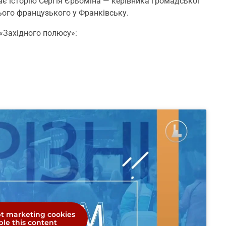
ає історію Сергія Єрьоміна — керівника громадської
ього французького у Франківську.
 «Західного полюсу»:
pt marketing cookies
le this content