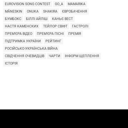
EUROVISION SONG CONTEST
GO_A
MAMARIKA
MÅNESKIN
ONUKA
SHAKIRA
ЄВРОБАЧЕННЯ
БУМБОКС
БІЛЛІ АЙЛІШ
КАНЬЄ ВЕСТ
НАСТЯ КАМЕНСКИХ
ТЕЙЛОР СВІФТ
ГАСТРОЛІ
ПРЕМ'ЄРА ВІДЕО
ПРЕМ'ЄРА ПІСНІ
ПРЕМІЯ
ПІДТРИМКА УКРАЇНИ
РЕЙТИНГ
РОСІЙСЬКО-УКРАЇНСЬКА ВІЙНА
СВІДЧЕННЯ ОЧЕВИДЦІВ
ЧАРТИ
ІНФОРМ ЩЕПЛЕННЯ
ІСТОРІЯ