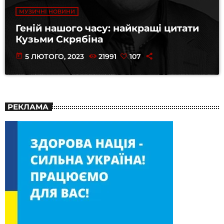
МУЗИЧНІ НОВИНИ
Геній нашого часу: найкращі цитати
Кузьми Скрябіна
today
5 ЛЮТОГО, 2023
21991
107
РЕКЛАМА