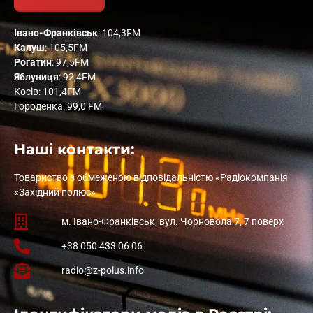
Івано-Франківськ
: 104,3FM
Калуш
: 105,5FM
Рогатин
: 97,5FM
Яблуниця
: 92,4FM
Косів: 101,4FM
Городенка: 99,0 FM
Наші контакти:
Товариство з обмеженою відповідальністю «Радіокомпанія
«Західний полюс»
м. Івано-Франківськ, вул. Чорновола 7, 7 поверх
+38 050 433 06 06
radio@z-polus.info