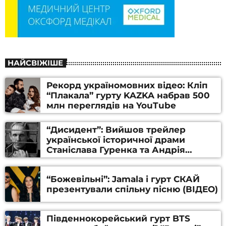
НАЙСВІЖІШЕ
Рекорд україномовних відео: Кліп
“Плакала” гурту KAZKA набрав 500
млн переглядів на YouTube
“Дисидент”: Вийшов трейлер
української історичної драми
Станіслава Гуренка та Андрія
Алфьорова (ВІДЕО)
“Божевільні”: Jamala і гурт СКАЙ
презентували спільну пісню (ВІДЕО)
Південнокорейський гурт BTS