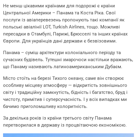
Не менш цікавими країнами для подорожі є країни
Центральної Америки – Панама та Коста Ріка. Свої
послуги із авіаперевезень пропонують такі компанії як
польські авіалінії LOT, Turkish Airlines, тощо. Можливі
пересадки в Стамбулі, Парижі, Брюсселі та інших країнах
Європи. Для українців дані держави є безвізовими.
Панама – суміш архітектури колоніального періоду та
сучасних будівель. Тутешні хмарочоси настільки вражають,
що Панаму називають латиноамериканським Дубаєм.
Місто стоїть на березі Тихого океану, саме він створює
особливу місцеву атмосферу — відкритість зовнішнього
світу і традиційну замкнутість, бідність і багатство, бруд і
чистоту, примітив і суперсучасність. І у всіх випадках ми
бачимо приголомшливу колоритність.
За декілька років із країни третього світу Панама
перетворилася в державу із процвітаючою економікою.