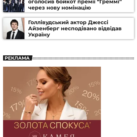
оголосив бойкот премії “Греммі”
через нову номінацію
Голлівудський актор Джессі
Айзенберг несподівано відвідав
Україну
РЕКЛАМА