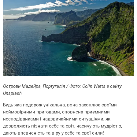
Острови Мадейра, Португалія / Фото:
Colin Watts
з сайту
Unspl
a
sh
Будь-яка подорож унікальна, вона захоплює своїми
неймовірними пригодами, сповнена приємними
несподіванками і надзвичайними ситуаціями, які
дозволяють пізнати себе та світ, насичують мудрістю,
дають впевненість та віру у себе та свої сили!