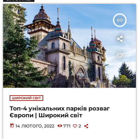
insert_link
ШИРОКИЙ СВІТ
Топ-4 унікальних парків розваг
Європи | Широкий світ
today
14 ЛЮТОГО, 2022
771
2