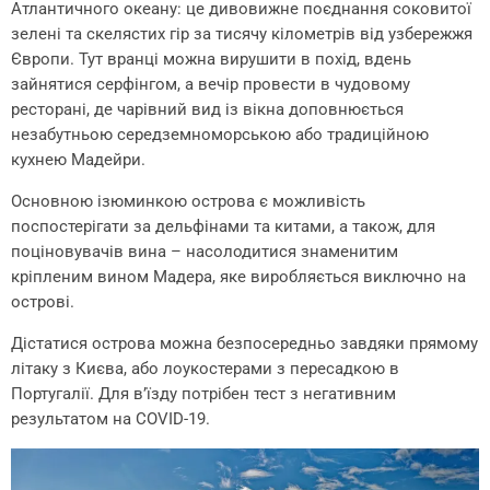
Атлантичного океану: це дивовижне поєднання соковитої
зелені та скелястих гір за тисячу кілометрів від узбережжя
Європи. Тут вранці можна вирушити в похід, вдень
зайнятися серфінгом, а вечір провести в чудовому
ресторані, де чарівний вид із вікна доповнюється
незабутньою середземноморською або традиційною
кухнею Мадейри.
Основною ізюминкою острова є можливість
поспостерігати за дельфінами та китами, а також, для
поціновувачів вина – насолодитися знаменитим
кріпленим вином Мадера, яке виробляється виключно на
острові.
Дістатися острова можна безпосередньо завдяки прямому
літаку з Києва, або лоукостерами з пересадкою в
Португалії. Для в’їзду потрібен тест з негативним
результатом на COVID-19.