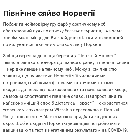
Північне сяйво Норвегії
Побачити неймовірну гру фарб у арктичному небі –
обов’язковий пункт у списку багатьох туристів, і на землі
зовсім мало місць, де Ви знайдете стільки можливостей
помилуватися північним сяйвом, як у Норвегії.
З кінця вересня до кінця березня у Північній Норвегії
темно з раннього вечора до пізнього ранку, і північні сяйва
– нерідке явище на темному небі. Можу зі сміливістю
заявити, що ця частина Норвегії з її численними
островами, глибокими фіордами та крутими горами
входить до переліку найкрасивіших та найцікавіших місць,
де можна спостерігати північне сяйво. Найпростіший та
найекономніший спосіб дістатись Норвегії – скористатися
угорським лоукостером Wizzair з пересадкою в Польщі.
Якщо пощастить – білети можна придбати за декілька
євро. Щоб відвідати Норвегію українцям потрібно мати
вакцинацію та тест з негативним результатом на COVID-19.