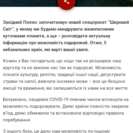
share
email
14
Західний Полюс започатковує новий спецпроєкт “Широкий
Світ”, у якому ми будемо мандрувати живописними
куточками планети, а ще – розповідати актуальну
інформацію про можливість подорожей. Отже, 5
небанальних країн, які варті вашої уваги.
Кожен з Вас погодиться, що ніщо так не розширює наш
кругозір та не хвилює нас так як подорожі.
Можливість
пізнати культуру, релігію, традиції іншої нації, дегустувати
страви та напої, вивчати іноземні мови – все це безцінні
емоції та враження, які залишаються із нами на все життя.
Безумовно, пандемія COVID-19 певним чином вплинула на
можливість подорожувати. Деякі країни повністю закрили
в’їзд, деякі обмежили та встановили відповідні правила
перебування.
З іншого боку, це дало нам можливість по-іншому