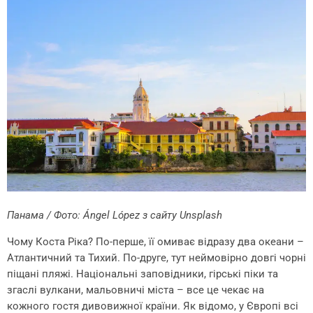
Панама / Фото:
Ángel López
з сайту
Unsplash
Чому Коста Ріка? По-перше, її омиває відразу два океани –
Атлантичний та Тихий. По-друге, тут неймовірно довгі чорні
піщані пляжі. Національні заповідники, гірські піки та
згаслі вулкани, мальовничі міста – все це чекає на
кожного гостя дивовижної країни. Як відомо, у Європі всі