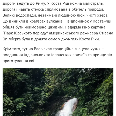
дороги ведуть до Риму. У Коста Ріці кожна магістраль,
дорога і навіть стежка спрямована в обитель природи.
Великі водоспади, незаймані людиною ліси, чисті озера,
що виникли в кратерах вулканів – відпочинок у Коста-Ріці
обіцяє бути неймовірно цікавим. Недарма кіно картина
“Парк Юрського періоду” американського режисера Стівена
Спілберга була відзнята саме у джунглях Коста-Ріки.
Крім того, тут на Вас чекає традиційна місцева кухня –
поєднання індіанських та іспанських звичаїв та принципів
приготування їжі.