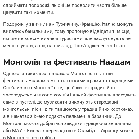
сприймати подорожі, якісніше проводити час та більше
цінувати такі моменти.
Подорожі у звичну нам Туреччину, Францію, Італію можуть
видатись банальними, тому пропоную відвідати ті місця,
які ще не зовсім вивчені туристами, але заслуговують не
меншої уваги, аніж, наприклад, Лос-Анджелес чи Токіо.
Монголія та фестиваль Наадам
Однією із таких країн вважаю Монголію і її літній
фестиваль Наадам з монгольськими іграми та традиціями.
Особливістю Монголії є те, що її життя традиційно
зосереджене навколо кочів‘я і даний фестиваль проходить
саме в пустелі, де музиканти виконують стародавні
монгольські пісні, діти танцюють у традиційних костюмах,
а в наметах з їжею подають пельмені з баранини. До
Монголії можна добратися завдяки турецьким авіалініям
або МАУ з Києва з пересадкою в Стамбулі. Українцям віза
в Монголію непотрібна.