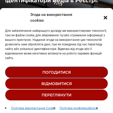
Ідентифікатори медіа в Реєстрі:
Івано-Франківськ
: L11-00661
Згода на використання
Калуш
: L11-01410
cookies
Рогатин
: L11-01801
Яблуниця
: L11-01720
Для забезпечення найкращого досвіду ми використовуємо технології,
Косів: L11-01805
такі як файли cookie, для збереження та/або отримання інформації з
Гарасимів: L11-02274
вашого пристрою. Надання згоди на використання цих технологій
дозволить нам обробляти дані, такі як поведінка під час перегляду
сайту або унікальні ідентифікатори. Відмова від згоди або її
відкликання може негативно вплинути на роботу окремих функцій
сайту.
ПОГОДИТИСЯ
© 1995-2026 РК «ЗАХІДНИЙ ПОЛЮС»
ВІДМОВИТИСЯ
ЛОГОТИП
РЕДАКЦІЙНИЙ СТАТУТ
ПЕРЕГЛЯНУТИ
СТРУКТУРА ВЛАСНОСТІ
Радіо Західний Полюс
play_arrow
keyboard_arrow_right
Політика використання Cookie
Політика конфіденційності