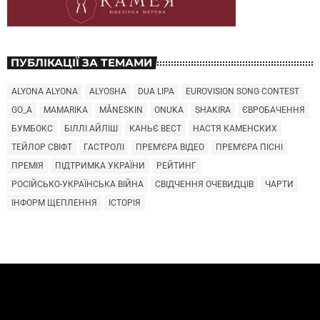
ПУБЛІКАЦІЇ ЗА ТЕМАМИ
ALYONA ALYONA
ALYOSHA
DUA LIPA
EUROVISION SONG CONTEST
GO_A
MAMARIKA
MÅNESKIN
ONUKA
SHAKIRA
ЄВРОБАЧЕННЯ
БУМБОКС
БІЛЛІ АЙЛІШ
КАНЬЄ ВЕСТ
НАСТЯ КАМЕНСКИХ
ТЕЙЛОР СВІФТ
ГАСТРОЛІ
ПРЕМ'ЄРА ВІДЕО
ПРЕМ'ЄРА ПІСНІ
ПРЕМІЯ
ПІДТРИМКА УКРАЇНИ
РЕЙТИНГ
РОСІЙСЬКО-УКРАЇНСЬКА ВІЙНА
СВІДЧЕННЯ ОЧЕВИДЦІВ
ЧАРТИ
ІНФОРМ ЩЕПЛЕННЯ
ІСТОРІЯ