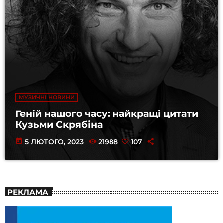
МУЗИЧНІ НОВИНИ
Геній нашого часу: найкращі цитати
Кузьми Скрябіна
today
5 ЛЮТОГО, 2023
21988
107
РЕКЛАМА