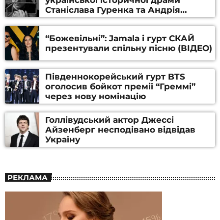
української історичної драми
Станіслава Гуренка та Андрія
Алфьорова (ВІДЕО)
“Божевільні”: Jamala і гурт СКАЙ
презентували спільну пісню (ВІДЕО)
Південнокорейський гурт BTS
оголосив бойкот премії “Греммі”
через нову номінацію
Голлівудський актор Джессі
Айзенберг несподівано відвідав
Україну
РЕКЛАМА