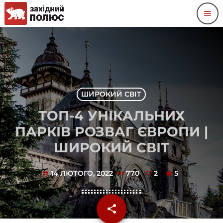
menu
ШИРОКИЙ СВІТ
ТОП-4 УНІКАЛЬНИХ
ПАРКІВ РОЗВАГ ЄВРОПИ |
ШИРОКИЙ СВІТ
14 ЛЮТОГО, 2022
770
2
5
today
share
email
2