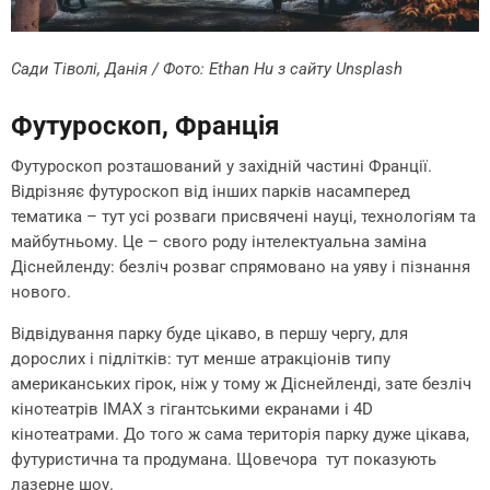
Сади Тіволі, Данія / Фото:
Ethan Hu
з сайту
Unsplash
Футуроскоп, Франція
Футуроскоп розташований у західній частині Франції.
Відрізняє футуроскоп від інших парків насамперед
тематика – тут усі розваги присвячені науці, технологіям та
майбутньому. Це – свого роду інтелектуальна заміна
Діснейленду: безліч розваг спрямовано на уяву і пізнання
нового.
Відвідування парку буде цікаво, в першу чергу, для
дорослих і підлітків: тут менше атракціонів типу
американських гірок, ніж у тому ж Діснейленді, зате безліч
кінотеатрів IMAX з гігантськими екранами і 4D
кінотеатрами. До того ж сама територія парку дуже цікава,
футуристична та продумана. Щовечора тут показують
лазерне шоу.