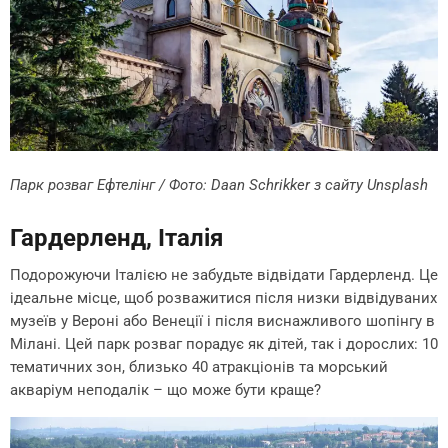
Парк розваг Ефтелінг / Фото:
Daan Schrikker
з сайту
Unsplash
Гардерленд, Італія
Подорожуючи Італією не забудьте відвідати Гардерленд. Це
ідеальне місце, щоб розважитися після низки відвідуваних
музеїв у Вероні або Венеції і після виснажливого шопінгу в
Мілані. Цей парк розваг порадує як дітей, так і дорослих: 10
тематичних зон, близько 40 атракціонів та морський
акваріум неподалік – що може бути краще?