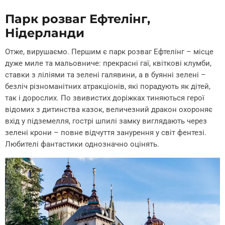
Парк розваг Ефтелінг,
Нідерланди
Отже, вирушаємо. Першим є парк розваг Ефтелінг – місце
дуже миле та мальовниче: прекрасні гаї, квіткові клумби,
ставки з ліліями та зелені галявини, а в буянні зелені –
безліч різноманітних атракціонів, які порадують як дітей,
так і дорослих. По звивистих доріжках тиняються герої
відомих з дитинства казок, величезний дракон охороняє
вхід у підземелля, гострі шпилі замку виглядають через
зелені крони – повне відчуття занурення у світ фентезі.
Любителі фантастики однозначно оцінять.