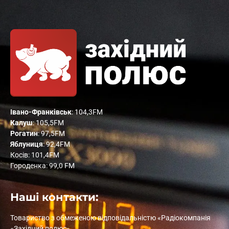
Івано-Франківськ
: 104,3FM
Калуш
: 105,5FM
Рогатин
: 97,5FM
Яблуниця
: 92,4FM
Косів: 101,4FM
Городенка: 99,0 FM
Наші контакти:
Товариство з обмеженою відповідальністю «Радіокомпанія
«Західний полюс»