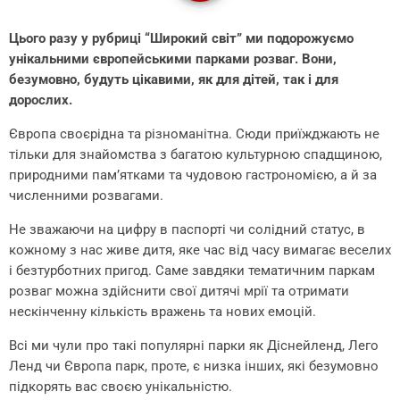
Цього разу у рубриці “Широкий світ” ми подорожуємо
унікальними європейськими парками розваг. Вони,
безумовно, будуть цікавими, як для дітей, так і для
дорослих.
Європа своєрідна та різноманітна. Сюди приїжджають не
тільки для знайомства з багатою культурною спадщиною,
природними пам’ятками та чудовою гастрономією, а й за
численними розвагами.
Не зважаючи на цифру в паспорті чи солідний статус, в
кожному з нас живе дитя, яке час від часу вимагає веселих
і безтурботних пригод.
Саме завдяки тематичним паркам
розваг можна здійснити свої дитячі мрії та отримати
нескінченну кількість вражень та нових емоцій.
Всі ми чули про такі популярні парки як Діснейленд, Лего
Ленд чи Європа парк, проте, є низка інших, які безумовно
підкорять вас своєю унікальністю.