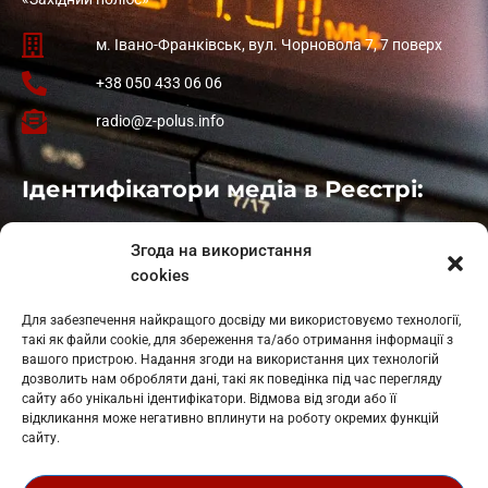
м. Івано-Франківськ, вул. Чорновола 7, 7 поверх
+38 050 433 06 06
radio@z-polus.info
Ідентифікатори медіа в Реєстрі:
Івано-Франківськ
: L11-00661
Згода на використання
Калуш
: L11-01410
cookies
Рогатин
: L11-01801
Яблуниця
: L11-01720
Для забезпечення найкращого досвіду ми використовуємо технології,
Косів: L11-01805
такі як файли cookie, для збереження та/або отримання інформації з
Гарасимів: L11-02274
вашого пристрою. Надання згоди на використання цих технологій
дозволить нам обробляти дані, такі як поведінка під час перегляду
сайту або унікальні ідентифікатори. Відмова від згоди або її
відкликання може негативно вплинути на роботу окремих функцій
сайту.