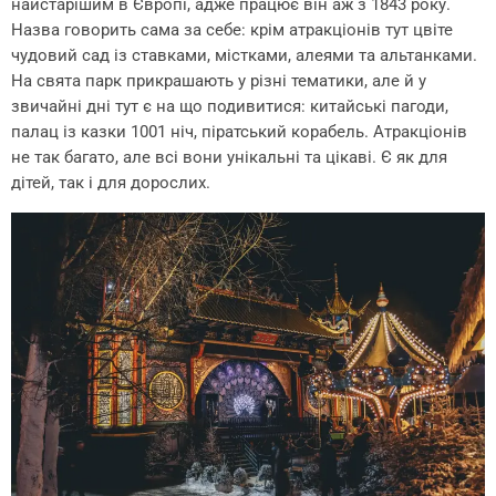
найстарішим в Європі, адже працює він аж з 1843 року.
Назва говорить сама за себе: крім атракціонів тут цвіте
чудовий сад із ставками, містками, алеями та альтанками.
На свята парк прикрашають у різні тематики, але й у
звичайні дні тут є на що подивитися: китайські пагоди,
палац із казки 1001 ніч, піратський корабель. Атракціонів
не так багато, але всі вони унікальні та цікаві. Є як для
дітей, так і для дорослих.