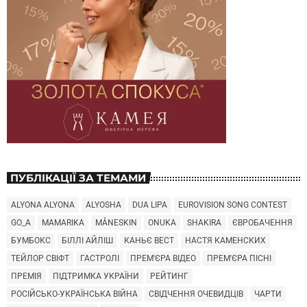
ПУБЛІКАЦІЇ ЗА ТЕМАМИ
ALYONA ALYONA
ALYOSHA
DUA LIPA
EUROVISION SONG CONTEST
GO_A
MAMARIKA
MÅNESKIN
ONUKA
SHAKIRA
ЄВРОБАЧЕННЯ
БУМБОКС
БІЛЛІ АЙЛІШ
КАНЬЄ ВЕСТ
НАСТЯ КАМЕНСКИХ
ТЕЙЛОР СВІФТ
ГАСТРОЛІ
ПРЕМ'ЄРА ВІДЕО
ПРЕМ'ЄРА ПІСНІ
ПРЕМІЯ
ПІДТРИМКА УКРАЇНИ
РЕЙТИНГ
РОСІЙСЬКО-УКРАЇНСЬКА ВІЙНА
СВІДЧЕННЯ ОЧЕВИДЦІВ
ЧАРТИ