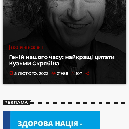
МУЗИЧНІ НОВИНИ
Геній нашого часу: найкращі цитати
Кузьми Скрябіна
today
5 ЛЮТОГО, 2023
21988
107
РЕКЛАМА