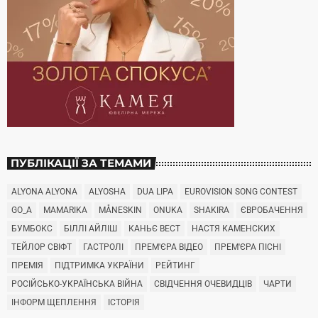
ПУБЛІКАЦІЇ ЗА ТЕМАМИ
ALYONA ALYONA
ALYOSHA
DUA LIPA
EUROVISION SONG CONTEST
GO_A
MAMARIKA
MÅNESKIN
ONUKA
SHAKIRA
ЄВРОБАЧЕННЯ
БУМБОКС
БІЛЛІ АЙЛІШ
КАНЬЄ ВЕСТ
НАСТЯ КАМЕНСКИХ
ТЕЙЛОР СВІФТ
ГАСТРОЛІ
ПРЕМ'ЄРА ВІДЕО
ПРЕМ'ЄРА ПІСНІ
ПРЕМІЯ
ПІДТРИМКА УКРАЇНИ
РЕЙТИНГ
РОСІЙСЬКО-УКРАЇНСЬКА ВІЙНА
СВІДЧЕННЯ ОЧЕВИДЦІВ
ЧАРТИ
ІНФОРМ ЩЕПЛЕННЯ
ІСТОРІЯ