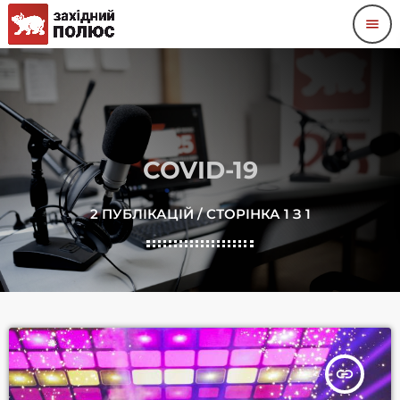
menu
COVID-19
2 ПУБЛІКАЦІЙ / СТОРІНКА 1 З 1
insert_link