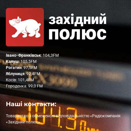
Івано-Франківськ
: 104,3FM
Калуш
: 105,5FM
Рогатин
: 97,5FM
Яблуниця
: 92,4FM
Косів: 101,4FM
Городенка: 99,0 FM
Наші контакти:
Товариство з обмеженою відповідальністю «Радіокомпанія
«Західний полюс»