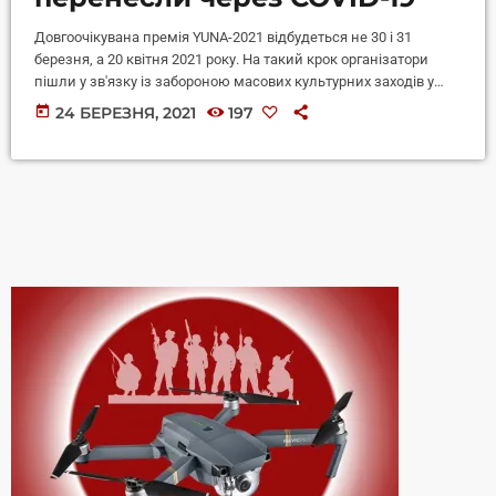
Довгоочікувана премія YUNA-2021 відбудеться не 30 і 31
березня, а 20 квітня 2021 року. На такий крок організатори
пішли у зв'язку із забороною масових культурних заходів у
Києві. Майже місяцем пізніше музична премія YUNA
today
24 БЕРЕЗНЯ, 2021
197
прогримить у Києві та збере перших зірок української естради.
У пресслужбі премії йдеться, що 20 квітня в ефірі М1
відбуватимуться прямі включення з "червоної доріжки". А
починаючи з 20:00, глядачі дізнаються імена тріумфаторів та
побачать виступи зірок. […]