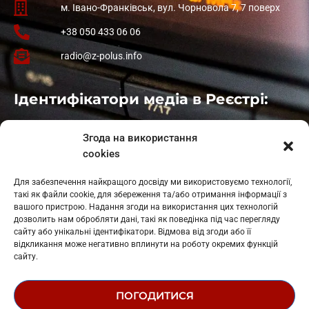
м. Івано-Франківськ, вул. Чорновола 7, 7 поверх
+38 050 433 06 06
radio@z-polus.info
Ідентифікатори медіа в Реєстрі:
Івано-Франківськ
: L11-00661
Згода на використання
Калуш
: L11-01410
cookies
Рогатин
: L11-01801
Яблуниця
: L11-01720
Для забезпечення найкращого досвіду ми використовуємо технології,
Косів: L11-01805
такі як файли cookie, для збереження та/або отримання інформації з
Гарасимів: L11-02274
вашого пристрою. Надання згоди на використання цих технологій
дозволить нам обробляти дані, такі як поведінка під час перегляду
сайту або унікальні ідентифікатори. Відмова від згоди або її
відкликання може негативно вплинути на роботу окремих функцій
сайту.
ПОГОДИТИСЯ