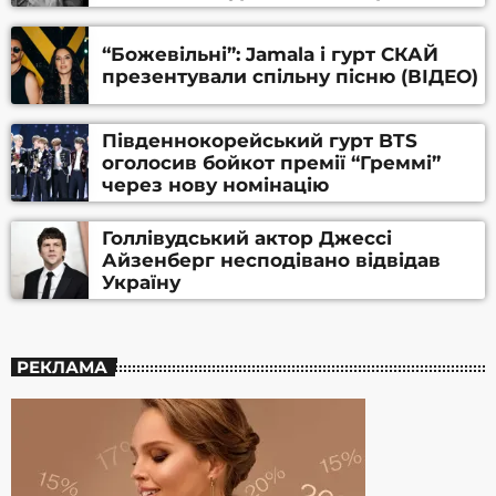
Алфьорова (ВІДЕО)
“Божевільні”: Jamala і гурт СКАЙ
презентували спільну пісню (ВІДЕО)
Південнокорейський гурт BTS
оголосив бойкот премії “Греммі”
через нову номінацію
Голлівудський актор Джессі
Айзенберг несподівано відвідав
Україну
РЕКЛАМА