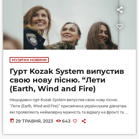
МУЗИЧНІ НОВИНИ
Гурт Kozak System випустив
свою нову пісню. “Лети
(Earth, Wind and Fire)
Нещодавно гурт Kozak System випустив свою нову пісню.
"Лети (Earth, Wind and Fire)" присвячена українським дівчатам,
які проявляють неймовірну мужність та відвагу на фронті та в
тилу. Цю пісню написав трубач гурту Сергій Соловій ще під час
today
29 ТРАВНЯ, 2023
643
першого періоду ковіду. Спочатку вона позиціонувалася лише
як пісня про кохання та улюблений гурт дитинства Сергія
“Earth, Wind and Fire”. Однак, зараз, коли Україна стикається з