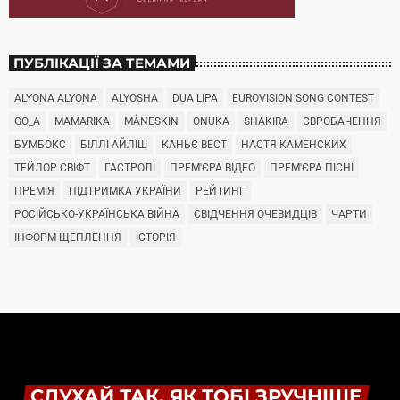
ПУБЛІКАЦІЇ ЗА ТЕМАМИ
ALYONA ALYONA
ALYOSHA
DUA LIPA
EUROVISION SONG CONTEST
GO_A
MAMARIKA
MÅNESKIN
ONUKA
SHAKIRA
ЄВРОБАЧЕННЯ
БУМБОКС
БІЛЛІ АЙЛІШ
КАНЬЄ ВЕСТ
НАСТЯ КАМЕНСКИХ
ТЕЙЛОР СВІФТ
ГАСТРОЛІ
ПРЕМ'ЄРА ВІДЕО
ПРЕМ'ЄРА ПІСНІ
ПРЕМІЯ
ПІДТРИМКА УКРАЇНИ
РЕЙТИНГ
РОСІЙСЬКО-УКРАЇНСЬКА ВІЙНА
СВІДЧЕННЯ ОЧЕВИДЦІВ
ЧАРТИ
ІНФОРМ ЩЕПЛЕННЯ
ІСТОРІЯ
СЛУХАЙ ТАК, ЯК ТОБІ ЗРУЧНІШЕ