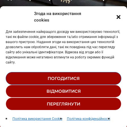
Івано-Франківськ
: L11-00661
Згода на використання
Калуш
: L11-01410
cookies
Рогатин
: L11-01801
Яблуниця
: L11-01720
Для забезпечення найкращого досвіду ми використовуємо технології,
Косів: L11-01805
такі як файли cookie, для збереження та/або отримання інформації з
Гарасимів: L11-02274
вашого пристрою. Надання згоди на використання цих технологій
дозволить нам обробляти дані, такі як поведінка під час перегляду
сайту або унікальні ідентифікатори. Відмова від згоди або її
відкликання може негативно вплинути на роботу окремих функцій
сайту.
ПОГОДИТИСЯ
© 1995-2026 РК «ЗАХІДНИЙ ПОЛЮС»
ВІДМОВИТИСЯ
ЛОГОТИП
РЕДАКЦІЙНИЙ СТАТУТ
ПЕРЕГЛЯНУТИ
СТРУКТУРА ВЛАСНОСТІ
The Time Of My Life
play_arrow
keyboard_arrow_right
Політика використання Cookie
Політика конфіденційності
Benson Boone