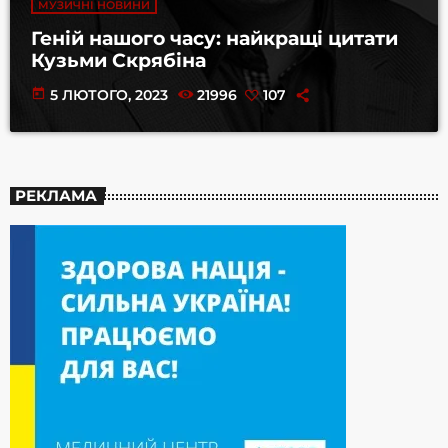
МУЗИЧНІ НОВИНИ
Геній нашого часу: найкращі цитати
Кузьми Скрябіна
today
5 ЛЮТОГО, 2023
21996
107
РЕКЛАМА