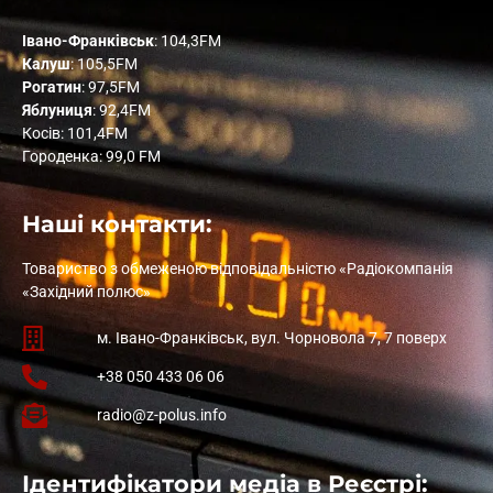
Івано-Франківськ
: 104,3FM
Калуш
: 105,5FM
Рогатин
: 97,5FM
Яблуниця
: 92,4FM
Косів: 101,4FM
Городенка: 99,0 FM
Наші контакти:
Товариство з обмеженою відповідальністю «Радіокомпанія
«Західний полюс»
м. Івано-Франківськ, вул. Чорновола 7, 7 поверх
+38 050 433 06 06
radio@z-polus.info
Ідентифікатори медіа в Реєстрі: