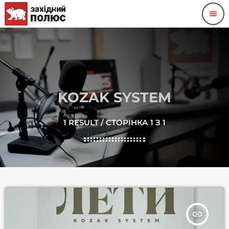
menu
KOZAK SYSTEM
1 RESULT / СТОРІНКА 1 З 1
insert_link