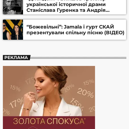
української історичної драми
Станіслава Гуренка та Андрія
Алфьорова (ВІДЕО)
“Божевільні”: Jamala і гурт СКАЙ
презентували спільну пісню (ВІДЕО)
РЕКЛАМА