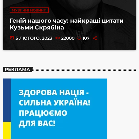
МУЗИЧНІ НОВИНИ
Геній нашого часу: найкращі цитати
Кузьми Скрябіна
today
5 ЛЮТОГО, 2023
22000
107
РЕКЛАМА