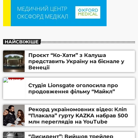
НАЙСВІЖІШЕ
Проєкт “Ко-Хати” з Калуша
представить Україну на бієнале у
Венеції
Студія Lionsgate оголосила про
продовження фільму “Майкл”
Рекорд україномовних відео: Кліп
“Плакала” гурту KAZKA набрав 500
млн переглядів на YouTube
“Дисидент”: Вийшов трейлер