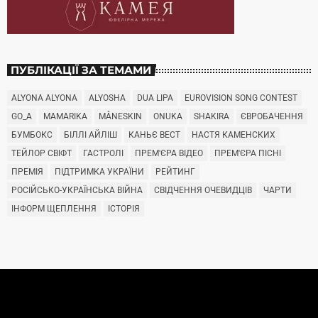
ПУБЛІКАЦІЇ ЗА ТЕМАМИ
ALYONA ALYONA
ALYOSHA
DUA LIPA
EUROVISION SONG CONTEST
GO_A
MAMARIKA
MÅNESKIN
ONUKA
SHAKIRA
ЄВРОБАЧЕННЯ
БУМБОКС
БІЛЛІ АЙЛІШ
КАНЬЄ ВЕСТ
НАСТЯ КАМЕНСКИХ
ТЕЙЛОР СВІФТ
ГАСТРОЛІ
ПРЕМ'ЄРА ВІДЕО
ПРЕМ'ЄРА ПІСНІ
ПРЕМІЯ
ПІДТРИМКА УКРАЇНИ
РЕЙТИНГ
РОСІЙСЬКО-УКРАЇНСЬКА ВІЙНА
СВІДЧЕННЯ ОЧЕВИДЦІВ
ЧАРТИ
ІНФОРМ ЩЕПЛЕННЯ
ІСТОРІЯ