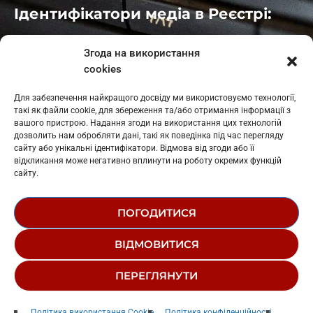
Ідентифікатори медіа в Реєстрі:
Івано-Франківськ
: L11-00661
Згода на використання
Калуш
: L11-01410
cookies
Рогатин
: L11-01801
Яблуниця
: L11-01720
Для забезпечення найкращого досвіду ми використовуємо технології,
Косів: L11-01805
такі як файли cookie, для збереження та/або отримання інформації з
Гарасимів: L11-02274
вашого пристрою. Надання згоди на використання цих технологій
дозволить нам обробляти дані, такі як поведінка під час перегляду
сайту або унікальні ідентифікатори. Відмова від згоди або її
відкликання може негативно вплинути на роботу окремих функцій
сайту.
ПОГОДИТИСЯ
© 1995-2026 РК «ЗАХІДНИЙ ПОЛЮС»
ВІДМОВИТИСЯ
ЛОГОТИП
РЕДАКЦІЙНИЙ СТАТУТ
ПЕРЕГЛЯНУТИ
СТРУКТУРА ВЛАСНОСТІ
Liar
Політика використання Cookie
Політика конфіденційності