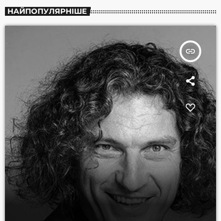
НАЙПОПУЛЯРНІШЕ
insert_link