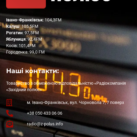
Івано-Франківськ
: 104,3FM
Калуш
: 105,5FM
Рогатин
: 97,5FM
Яблуниця
: 92,4FM
Косів: 101,4FM
Городенка: 99,0 FM
Наші контакти:
Товариство з обмеженою відповідальністю «Радіокомпанія
«Західний полюс»
м. Івано-Франківськ, вул. Чорновола 7, 7 поверх
+38 050 433 06 06
radio@z-polus.info