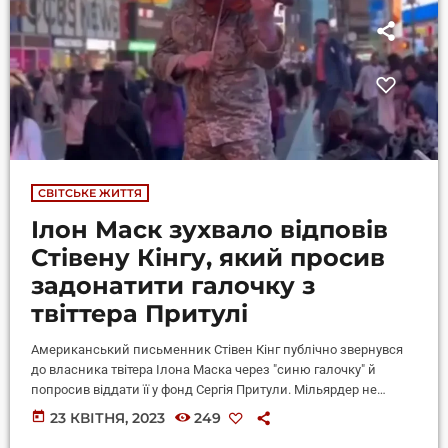
СВІТСЬКЕ ЖИТТЯ
Ілон Маск зухвало відповів
Стівену Кінгу, який просив
задонатити галочку з
твіттера Притулі
Американський письменник Стівен Кінг публічно звернувся
до власника твітера Ілона Маска через "синю галочку" й
попросив віддати її у фонд Сергія Притули. Мільярдер не
проігнорував і різко відповів. Стівен Кінг був одним із трьох
today
23 КВІТНЯ, 2023
249
щасливчиків, яким не довелося платити за синю галочку