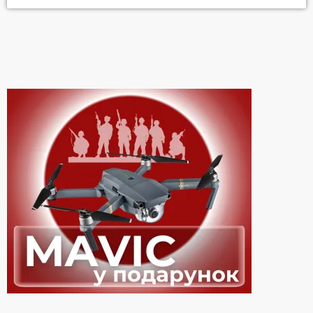
верифікації у твіттері. Вона доступна кожному й коштує всього
8 доларів на місяць, але Ілон Маск залишив її письменнику
безкоштовно. Той відреагував з іронією – просив віддати
"галочку" […]