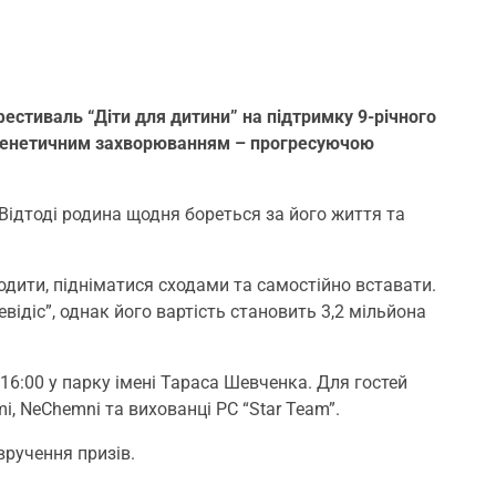
фестиваль “Діти для дитини” на підтримку 9-річного
м генетичним захворюванням – прогресуючою
 Відтоді родина щодня бореться за його життя та
дити, підніматися сходами та самостійно вставати.
відіс”, однак його вартість становить 3,2 мільйона
16:00 у парку імені Тараса Шевченка. Для гостей
i, NeChemni та вихованці PC “Star Team”.
 вручення призів.