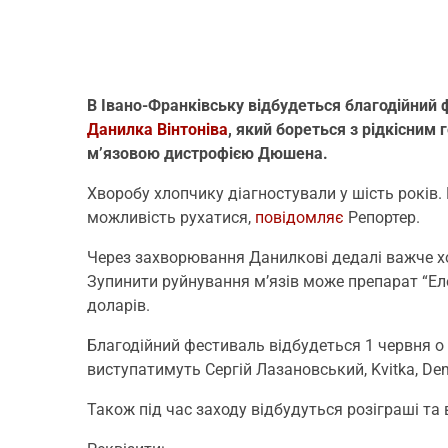
В Івано-Франківську відбудеться благодійний 
Данилка Вінтоніва
, який бореться з рідкісни
м’язовою дистрофією Дюшена.
Хворобу хлопчику діагностували у шість років.
можливість рухатися,
повідомляє
Репортер.
Через захворювання Данилкові дедалі важче хо
Зупинити руйнування м’язів може препарат “Еле
доларів.
Благодійний фестиваль відбудеться 1 червня о 
виступатимуть Сергій Лазановський, Kvitka, Dem
Також під час заходу відбудуться розіграші та