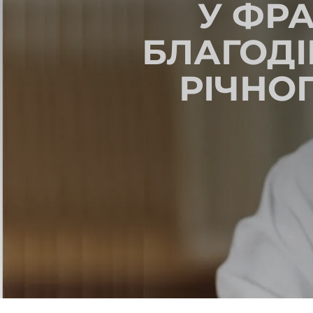
У ФР
БЛАГОДІ
РІЧНО