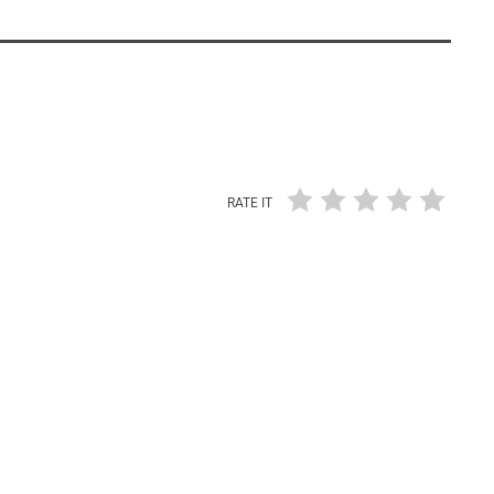
RATE IT
insert_link