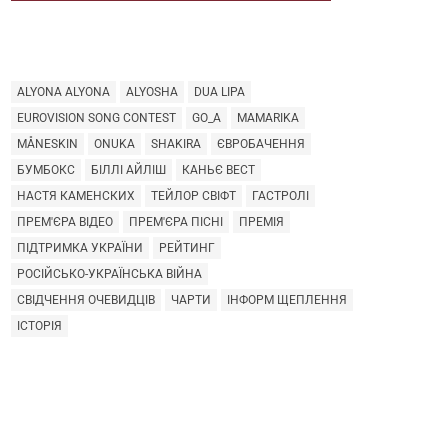
ПУБЛІКАЦІЇ ЗА ТЕМАМИ
ALYONA ALYONA
ALYOSHA
DUA LIPA
EUROVISION SONG CONTEST
GO_A
MAMARIKA
MÅNESKIN
ONUKA
SHAKIRA
ЄВРОБАЧЕННЯ
БУМБОКС
БІЛЛІ АЙЛІШ
КАНЬЄ ВЕСТ
НАСТЯ КАМЕНСКИХ
ТЕЙЛОР СВІФТ
ГАСТРОЛІ
ПРЕМ'ЄРА ВІДЕО
ПРЕМ'ЄРА ПІСНІ
ПРЕМІЯ
ПІДТРИМКА УКРАЇНИ
РЕЙТИНГ
РОСІЙСЬКО-УКРАЇНСЬКА ВІЙНА
СВІДЧЕННЯ ОЧЕВИДЦІВ
ЧАРТИ
ІНФОРМ ЩЕПЛЕННЯ
ІСТОРІЯ