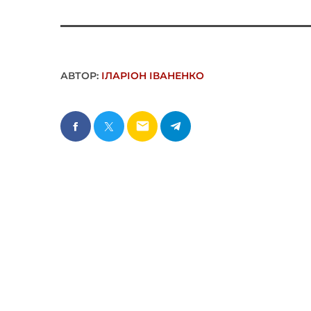
АВТОР:
ІЛАРІОН ІВАНЕНКО
email
СХОЖЕ
insert_link