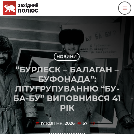
menu
НОВИНИ
“БУРЛЕСК – БАЛАГАН –
БУФОНАДА”:
ЛІТУГРУПУВАННЮ “БУ-
БА-БУ” ВИПОВНИВСЯ 41
РІК
17 КВІТНЯ, 2026
57
today