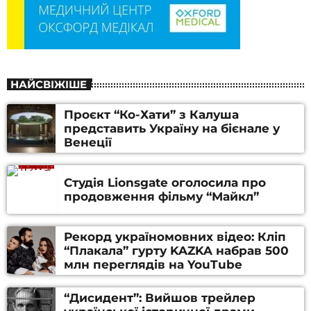
НАЙСВІЖІШЕ
Проєкт “Ко-Хати” з Калуша
представить Україну на бієнале у
Венеції
Студія Lionsgate оголосила про
продовження фільму “Майкл”
Рекорд україномовних відео: Кліп
“Плакала” гурту KAZKA набрав 500
млн переглядів на YouTube
“Дисидент”: Вийшов трейлер