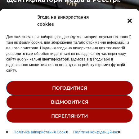
Івано-Франківськ
: L11-00661
Згода на використання
Калуш
: L11-01410
cookies
Рогатин
: L11-01801
Яблуниця
: L11-01720
Для забезпечення найкращого досвіду ми використовуємо технології,
Косів: L11-01805
такі як файли cookie, для збереження та/або отримання інформації з
Гарасимів: L11-02274
вашого пристрою. Надання згоди на використання цих технологій
дозволить нам обробляти дані, такі як поведінка під час перегляду
сайту або унікальні ідентифікатори. Відмова від згоди або її
відкликання може негативно вплинути на роботу окремих функцій
сайту.
ПОГОДИТИСЯ
© 1995-2026 РК «ЗАХІДНИЙ ПОЛЮС»
ВІДМОВИТИСЯ
ЛОГОТИП
РЕДАКЦІЙНИЙ СТАТУТ
ПЕРЕГЛЯНУТИ
СТРУКТУРА ВЛАСНОСТІ
Біда За Бідов
play_arrow
keyboard_arrow_right
Політика використання Cookie
Політика конфіденційності
Тнмк