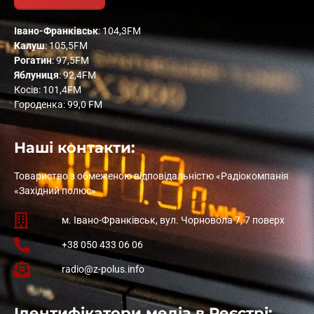
Івано-Франківськ
: 104,3FM
Калуш
: 105,5FM
Рогатин
: 97,5FM
Яблуниця
: 92,4FM
Косів: 101,4FM
Городенка: 99,0 FM
Наші контакти:
Товариство з обмеженою відповідальністю «Радіокомпанія
«Західний полюс»
м. Івано-Франківськ, вул. Чорновола 7, 7 поверх
+38 050 433 06 06
radio@z-polus.info
Ідентифікатори медіа в Реєстрі: