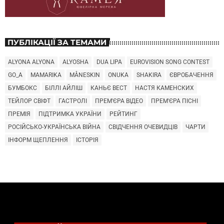
ПУБЛІКАЦІЇ ЗА ТЕМАМИ
ALYONA ALYONA
ALYOSHA
DUA LIPA
EUROVISION SONG CONTEST
GO_A
MAMARIKA
MÅNESKIN
ONUKA
SHAKIRA
ЄВРОБАЧЕННЯ
БУМБОКС
БІЛЛІ АЙЛІШ
КАНЬЄ ВЕСТ
НАСТЯ КАМЕНСКИХ
ТЕЙЛОР СВІФТ
ГАСТРОЛІ
ПРЕМ'ЄРА ВІДЕО
ПРЕМ'ЄРА ПІСНІ
ПРЕМІЯ
ПІДТРИМКА УКРАЇНИ
РЕЙТИНГ
РОСІЙСЬКО-УКРАЇНСЬКА ВІЙНА
СВІДЧЕННЯ ОЧЕВИДЦІВ
ЧАРТИ
ІНФОРМ ЩЕПЛЕННЯ
ІСТОРІЯ