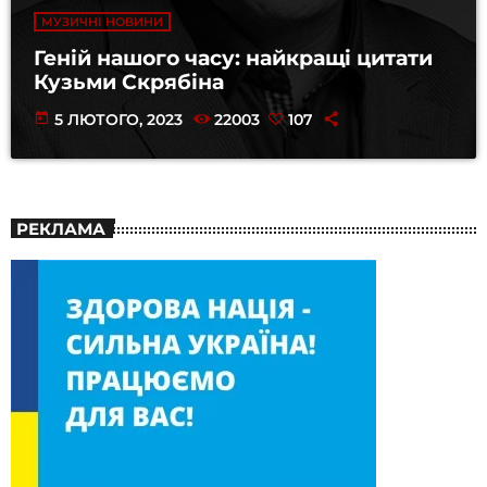
МУЗИЧНІ НОВИНИ
Геній нашого часу: найкращі цитати
Кузьми Скрябіна
today
5 ЛЮТОГО, 2023
22003
107
РЕКЛАМА