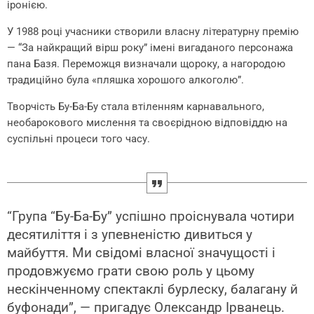
іронією.
У 1988 році учасники створили власну літературну премію
— “За найкращий вірш року” імені вигаданого персонажа
пана Базя. Переможця визначали щороку, а нагородою
традиційно була «пляшка хорошого алкоголю”.
Творчість Бу-Ба-Бу стала втіленням карнавального,
необарокового мислення та своєрідною відповіддю на
суспільні процеси того часу.
“Група “Бу-Ба-Бу” успішно проіснувала чотири
десятиліття і з упевненістю дивиться у
майбуття. Ми свідомі власної значущості і
продовжуємо грати свою роль у цьому
нескінченному спектаклі бурлеску, балагану й
буфонади”, — пригадує Олександр Ірванець.