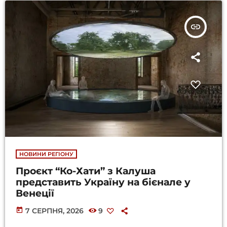
insert_link
НОВИНИ РЕГІОНУ
Проєкт “Ко-Хати” з Калуша
представить Україну на бієнале у
Венеції
today
7 СЕРПНЯ, 2026
9