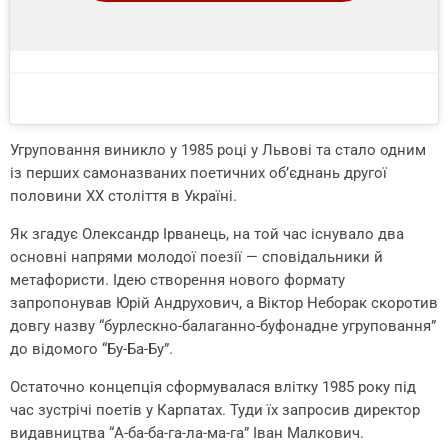
Угруповання виникло у 1985 році у Львові та стало одним
із перших самоназваних поетичних об’єднань другої
половини ХХ століття в Україні.
Як згадує Олександр Ірванець, на той час існувало два
основні напрями молодої поезії — сповідальники й
метафористи. Ідею створення нового формату
запропонував Юрій Андрухович, а Віктор Неборак скоротив
довгу назву “бурлескно-балаганно-буфонадне угруповання”
до відомого “Бу-Ба-Бу”.
Остаточно концепція сформувалася влітку 1985 року під
час зустрічі поетів у Карпатах. Туди їх запросив директор
видавництва “
А-ба-ба-га-ла-ма-га
”
Іван Малкович
.