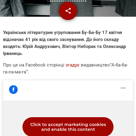
share
email
Українське літературне угруповання Бу-Ба-Бу 17 квітня
відзначає 41 рік від свого заснування. До його складу
входять: Юрій Андрухович, Віктор Неборак та Олександр
Ірванець.
Про це на Facebook сторінці
згадує
видавництво”
А-ба-ба-
га-ла-ма-га
“.
Click to accept marketing cookies
and enable this content