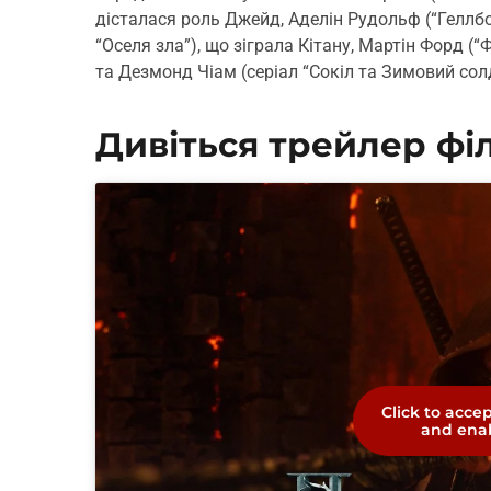
дісталася роль Джейд, Аделін Рудольф (“Геллбо
“Оселя зла”), що зіграла Кітану, Мартін Форд (“
та Дезмонд Чіам (серіал “Сокіл та Зимовий сол
Дивіться трейлер філ
Click to acce
and enab