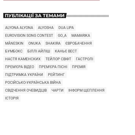
ПУБЛІКАЦІЇ ЗА ТЕМАМИ
ALYONA ALYONA
ALYOSHA
DUA LIPA
EUROVISION SONG CONTEST
GO_A
MAMARIKA
MÅNESKIN
ONUKA
SHAKIRA
ЄВРОБАЧЕННЯ
БУМБОКС
БІЛЛІ АЙЛІШ
КАНЬЄ ВЕСТ
НАСТЯ КАМЕНСКИХ
ТЕЙЛОР СВІФТ
ГАСТРОЛІ
ПРЕМ'ЄРА ВІДЕО
ПРЕМ'ЄРА ПІСНІ
ПРЕМІЯ
ПІДТРИМКА УКРАЇНИ
РЕЙТИНГ
РОСІЙСЬКО-УКРАЇНСЬКА ВІЙНА
СВІДЧЕННЯ ОЧЕВИДЦІВ
ЧАРТИ
ІНФОРМ ЩЕПЛЕННЯ
ІСТОРІЯ