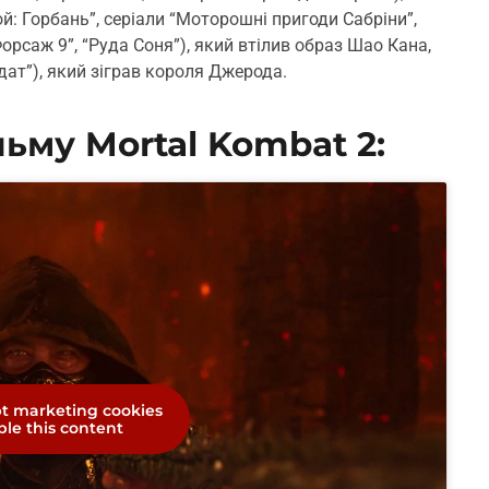
й: Горбань”, серіали “Моторошні пригоди Сабріни”,
Форсаж 9”, “Руда Соня”), який втілив образ Шао Кана,
дат”), який зіграв короля Джерода.
ьму Mortal Kombat 2:
pt marketing cookies
le this content