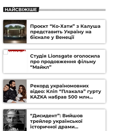
НАЙСВІЖІШЕ
Проєкт “Ко-Хати” з Калуша
представить Україну на
бієнале у Венеції
Студія Lionsgate оголосила
про продовження фільму
“Майкл”
Рекорд україномовних
відео: Кліп “Плакала” гурту
KAZKA набрав 500 млн
переглядів на YouTube
“Дисидент”: Вийшов
трейлер української
історичної драми