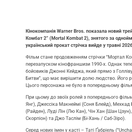
Кінокомпанія Warner Bros. показала новий тр
Комбат 2” (Mortal Kombat 2), знятого за одно
український прокат стрічка вийде у травні 2026
Фільм стане продовженням стрічки “Мортал Ко
перезапуском кінофраншизи 1990-х. Однак тепе
бойовиків Джонні Кейджа, який прямо з Голлів
Битви”, що має вирішити долю людство. Його ро
Цього персонажа не було в попередньому філь
При цьому до звоїх ролей з попереднього фільм
Янг), Джессіка Макнеймі (Соня Блейд), Мехкад 
(Райден), Луді Лін (Лю Кан), Чін Хан (Шан Цзун
Скорпіон) та Джо Таслім (Бі-Хань / Саб-Зіро).
Серед нових імен у касті – Таті Ґабріель (“Unchar