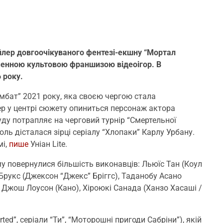
ейлер довгоочікуваного фентезі-екшну “Мортал
йменною культовою франшизою відеоігор. В
 року.
мбат” 2021 року, яка своєю чергою стала
р у центрі сюжету опиниться персонаж актора
уду потрапляє на черговий турнір “Смертельної
ль дісталася зірці серіалу “Хлопаки” Карлу Урбану.
мі,
пише
Уніан Lite.
у повернулися більшість виконавців: Льюїс Тан (Коул
Брукс (Джексон “Джекс” Бріггс), Таданобу Асано
), Джош Лоусон (Кано), Хіроюкі Санада (Ханзо Хасаші /
ted”,
серіали “Ти”, “Моторошні пригоди Сабріни”), якій