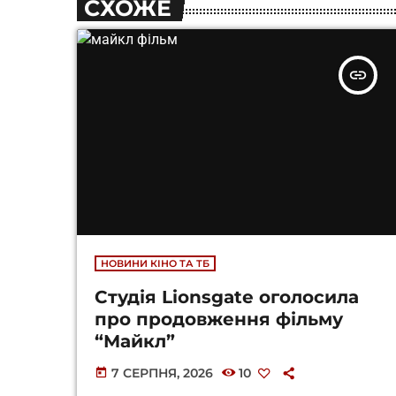
СХОЖЕ
insert_link
НОВИНИ КІНО ТА ТБ
Студія Lionsgate оголосила
про продовження фільму
“Майкл”
7 СЕРПНЯ, 2026
10
today