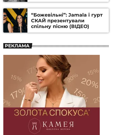
Станіслава Гуренка та
Андрія Алфьорова (ВІДЕО)
“Божевільні”: Jamala і гурт
СКАЙ презентували
спільну пісню (ВІДЕО)
РЕКЛАМА