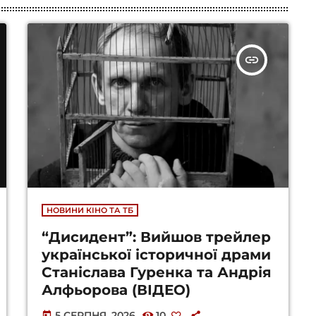
insert_link
НОВИНИ КІНО ТА ТБ
“Дисидент”: Вийшов трейлер
української історичної драми
Станіслава Гуренка та Андрія
Алфьорова (ВІДЕО)
5 СЕРПНЯ, 2026
10
today