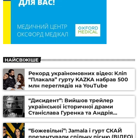
НАЙСВІЖІШЕ
Рекорд україномовних відео: Кліп
“Плакала” гурту KAZKA набрав 500
млн переглядів на YouTube
“Дисидент”: Вийшов трейлер
української історичної драми
Станіслава Гуренка та Андрія
Алфьорова (ВІДЕО)
“Божевільні”: Jamala і гурт СКАЙ
презентували спільну пісню (ВІДЕО)