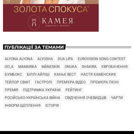
ПУБЛІКАЦІЇ ЗА ТЕМАМИ
ALYONA ALYONA
ALYOSHA
DUA LIPA
EUROVISION SONG CONTEST
GO_A
MAMARIKA
MÅNESKIN
ONUKA
SHAKIRA
ЄВРОБАЧЕННЯ
БУМБОКС
БІЛЛІ АЙЛІШ
КАНЬЄ ВЕСТ
НАСТЯ КАМЕНСКИХ
ТЕЙЛОР СВІФТ
ГАСТРОЛІ
ПРЕМ'ЄРА ВІДЕО
ПРЕМ'ЄРА ПІСНІ
ПРЕМІЯ
ПІДТРИМКА УКРАЇНИ
РЕЙТИНГ
РОСІЙСЬКО-УКРАЇНСЬКА ВІЙНА
СВІДЧЕННЯ ОЧЕВИДЦІВ
ЧАРТИ
ІНФОРМ ЩЕПЛЕННЯ
ІСТОРІЯ