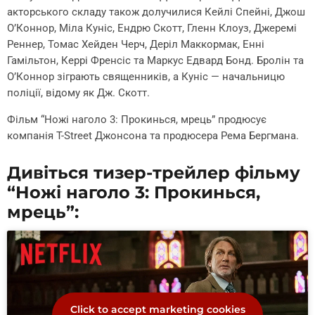
акторського складу також долучилися Кейлі Спейні, Джош
О’Коннор, Міла Куніс, Ендрю Скотт, Гленн Клоуз, Джеремі
Реннер, Томас Хейден Черч, Деріл Маккормак, Енні
Гамільтон, Керрі Френсіс та Маркус Едвард Бонд. Бролін та
О’Коннор зіграють священників, а Куніс — начальницю
поліції, відому як Дж. Скотт.
Фільм “Ножі наголо 3: Прокинься, мрець” продюсує
компанія T-Street Джонсона та продюсера Рема Бергмана.
Дивіться тизер-трейлер фільму
“Ножі наголо 3: Прокинься,
мрець”:
Click to accept marketing cookies