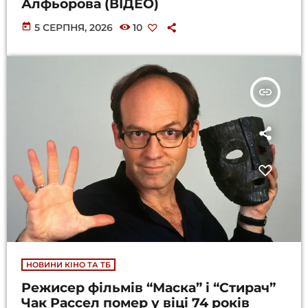
Алфьорова (ВІДЕО)
today
5 СЕРПНЯ, 2026
10
insert_link
НОВИНИ КІНО ТА ТБ
Режисер фільмів “Маска” і “Стирач”
Чак Рассел помер у віці 74 років