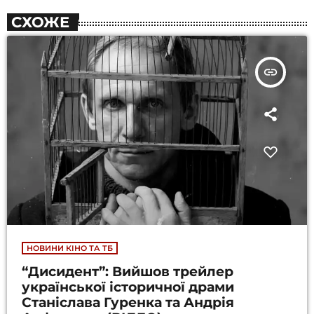
СХОЖЕ
insert_link
НОВИНИ КІНО ТА ТБ
“Дисидент”: Вийшов трейлер
української історичної драми
Станіслава Гуренка та Андрія