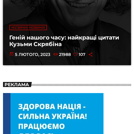
МУЗИЧНІ НОВИНИ
Геній нашого часу: найкращі цитати
Кузьми Скрябіна
today
5 ЛЮТОГО, 2023
21988
107
РЕКЛАМА