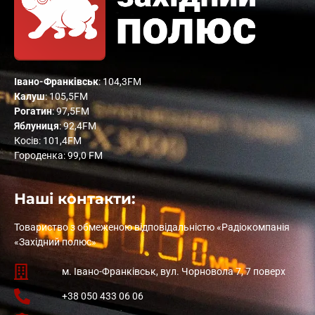
Івано-Франківськ
: 104,3FM
Калуш
: 105,5FM
Рогатин
: 97,5FM
Яблуниця
: 92,4FM
Косів: 101,4FM
Городенка: 99,0 FM
Наші контакти:
Товариство з обмеженою відповідальністю «Радіокомпанія
«Західний полюс»
м. Івано-Франківськ, вул. Чорновола 7, 7 поверх
+38 050 433 06 06