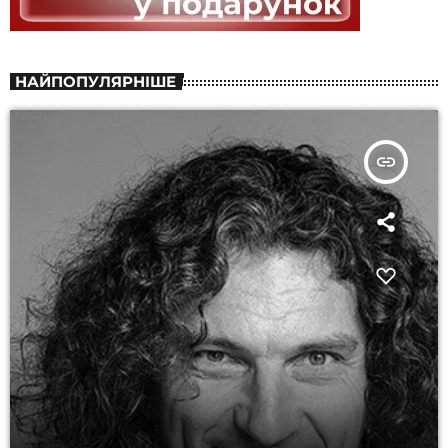
НАЙПОПУЛЯРНІШЕ
insert_link