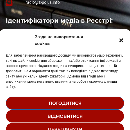
radio@z-polus.info
Ідентифікатори медіа в Реєстрі:
Івано-Франківськ
: L11-00661
Згода на використання
Калуш
: L11-01410
cookies
Рогатин
: L11-01801
Яблуниця
: L11-01720
Для забезпечення найкращого досвіду ми використовуємо технології,
Косів: L11-01805
такі як файли cookie, для збереження та/або отримання інформації з
Гарасимів: L11-02274
вашого пристрою. Надання згоди на використання цих технологій
дозволить нам обробляти дані, такі як поведінка під час перегляду
сайту або унікальні ідентифікатори. Відмова від згоди або її
відкликання може негативно вплинути на роботу окремих функцій
сайту.
ПОГОДИТИСЯ
© 1995-2026 РК «ЗАХІДНИЙ ПОЛЮС»
ВІДМОВИТИСЯ
ЛОГОТИП
РЕДАКЦІЙНИЙ СТАТУТ
ПЕРЕГЛЯНУТИ
СТРУКТУРА ВЛАСНОСТІ