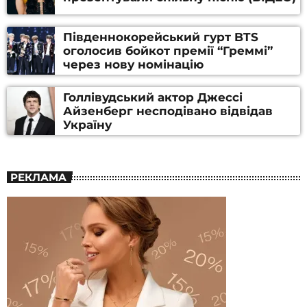
Південнокорейський гурт BTS
оголосив бойкот премії “Греммі”
через нову номінацію
Голлівудський актор Джессі
Айзенберг несподівано відвідав
Україну
РЕКЛАМА