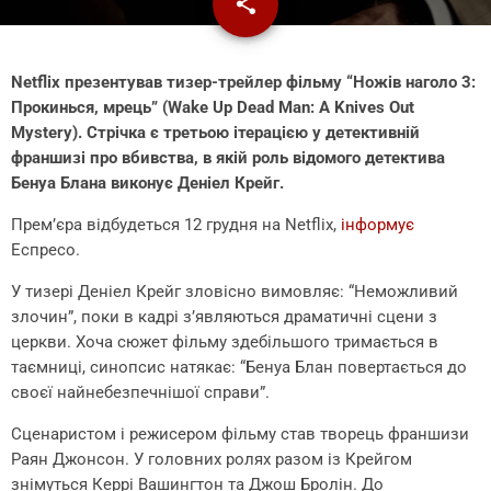
share
email
Netflix презентував тизер-трейлер фільму “Ножів наголо 3:
Прокинься, мрець” (Wake Up Dead Man: A Knives Out
Mystery). Стрічка є третьою ітерацією у детективній
франшизі про вбивства, в якій роль відомого детектива
Бенуа Блана виконує Деніел Крейг.
Прем’єра відбудеться 12 грудня на Netflix,
інформує
Еспресо.
У тизері Деніел Крейг зловісно вимовляє: “Неможливий
злочин”, поки в кадрі зʼявляються драматичні сцени з
церкви. Хоча сюжет фільму здебільшого тримається в
таємниці, синопсис натякає: “Бенуа Блан повертається до
своєї найнебезпечнішої справи”.
Сценаристом і режисером фільму став творець франшизи
Раян Джонсон. У головних ролях разом із Крейгом
знімуться Керрі Вашингтон та Джош Бролін. До