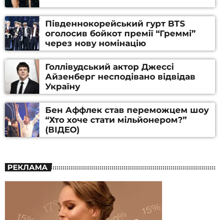
Південнокорейський гурт BTS
оголосив бойкот премії “Греммі”
через нову номінацію
Голлівудський актор Джессі
Айзенберг несподівано відвідав
Україну
Бен Аффлек став переможцем шоу
“Хто хоче стати мільйонером?”
(ВІДЕО)
РЕКЛАМА