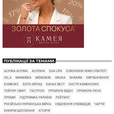
ПУБЛІКАЦІЇ ЗА ТЕМАМИ
ALYONA ALYONA
ALYOSHA
DUA LIPA
EUROVISION SONG CONTEST
GO_A
MAMARIKA
MÅNESKIN
ONUKA
SHAKIRA
ЄВРОБАЧЕННЯ
БУМБОКС
БІЛЛІ АЙЛІШ
КАНЬЄ ВЕСТ
НАСТЯ КАМЕНСКИХ
ТЕЙЛОР СВІФТ
ГАСТРОЛІ
ПРЕМ'ЄРА ВІДЕО
ПРЕМ'ЄРА ПІСНІ
ПРЕМІЯ
ПІДТРИМКА УКРАЇНИ
РЕЙТИНГ
РОСІЙСЬКО-УКРАЇНСЬКА ВІЙНА
СВІДЧЕННЯ ОЧЕВИДЦІВ
ЧАРТИ
ІНФОРМ ЩЕПЛЕННЯ
ІСТОРІЯ