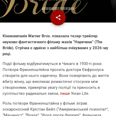
share
email
Кінокомпанія Warner Bros. показала тизер-трейлер
науково-фантастичного фільму жахів “Наречена” (The
Bride). Стрічка є однією з найбільш очікуваних у 2026-му
році.
Події фільму відбуватимуться в Чикаго в 1930-ті роки.
Потвора Франкенштейна просить доктора Євфроніуса
створити для нього наречену. Вони повертають до життя
вбиту жінку, що викликає романтичні стосунки між
створіннями, привертає увагу поліції та приносить в
суспільство радикальні зміни,
пише
Уніан Lite.
Роль потвори Франкенштайна у фільмі зіграв
оскароносний Крістіан Бейл (“Американський психопат”,
“Машиніст”, “Влада”, “Форд проти Феррарі”, франшиза