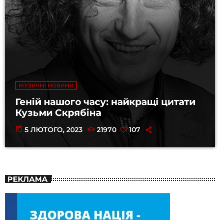
МУЗИЧНІ НОВИНИ
Геній нашого часу: найкращі цитати
Кузьми Скрябіна
today
5 ЛЮТОГО, 2023
21970
107
РЕКЛАМА