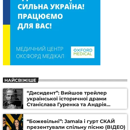
НАЙСВІЖІШЕ
“Дисидент”: Вийшов трейлер
української історичної драми
Станіслава Гуренка та Андрія
Алфьорова (ВІДЕО)
“Божевільні”: Jamala і гурт СКАЙ
презентували спільну пісню (ВІДЕО)