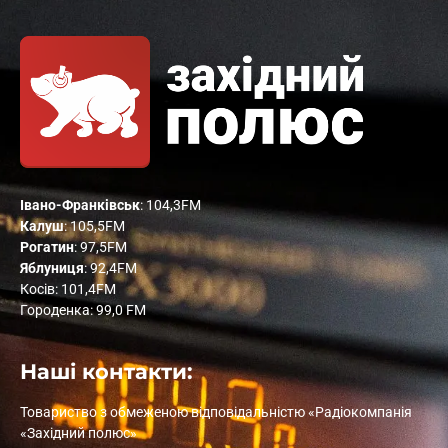
Івано-Франківськ
: 104,3FM
Калуш
: 105,5FM
Рогатин
: 97,5FM
Яблуниця
: 92,4FM
Косів: 101,4FM
Городенка: 99,0 FM
Наші контакти:
Товариство з обмеженою відповідальністю «Радіокомпанія
«Західний полюс»