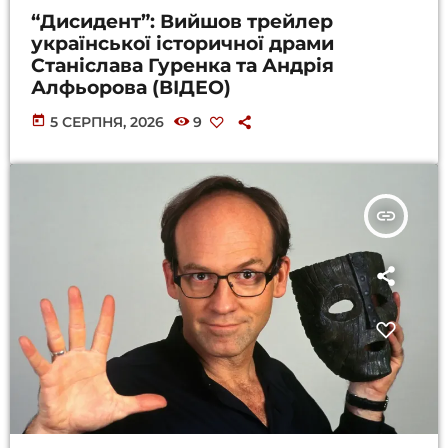
“Дисидент”: Вийшов трейлер
української історичної драми
Станіслава Гуренка та Андрія
Алфьорова (ВІДЕО)
today
5 СЕРПНЯ, 2026
9
insert_link