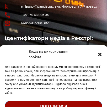
м. Івано-Франківськ, вул. Чорновола 7, 7 поверх
+38 050 433 06 06
radio@z-polus.info
Ідентифікатори медіа в Реєстрі:
Івано-Франківськ
: L11-00661
Згода на використання
Калуш
: L11-01410
cookies
Рогатин
: L11-01801
Яблуниця
: L11-01720
Для забезпечення найкращого досвіду ми використовуємо технології,
Косів: L11-01805
такі як файли cookie, для збереження та/або отримання інформації з
Гарасимів: L11-02274
вашого пристрою. Надання згоди на використання цих технологій
дозволить нам обробляти дані, такі як поведінка під час перегляду
сайту або унікальні ідентифікатори. Відмова від згоди або її
відкликання може негативно вплинути на роботу окремих функцій
сайту.
ПОГОДИТИСЯ