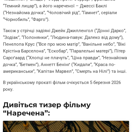
“Темний лицар”), а його нареченої – Джессі Баклі
(“Незнайома дочка”, “Чоловічий рід”, “Гамнет”, серіали
“Чорнобиль”, “Фарго”).
Також у стрічці задіяні Джейк Джилленгол (“Донні Дарко”,
“Зодіак”, “Полонянки”, “Людина-павук: Далеко від дому”),
Пенелопа Крус (“Все про мою матір”, “Ванільне небо”, “Вікі
Крістіна Барселона”, “Ескобар”, “Паралельні матері”), Пітер
Сарсґаард (“Хлопці не плачуть”, “Ціна правди”, “Незнайома
дочка”, “Бетмен”), Аннетт Бенінґ (“Кидали”, “Краса по-
американськи”, “Капітан Марвел”, “Смерть на Нілі”) та інші.
В українському прокаті фільм очікується 5 березня 2026
року.
Дивіться тизер фільму
“Наречена”: