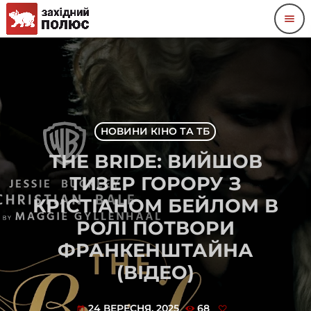
menu
НОВИНИ КІНО ТА ТБ
THE BRIDE: ВИЙШОВ
ТИЗЕР ГОРОРУ З
КРІСТІАНОМ БЕЙЛОМ В
РОЛІ ПОТВОРИ
ФРАНКЕНШТАЙНА
(ВІДЕО)
24 ВЕРЕСНЯ, 2025
68
today