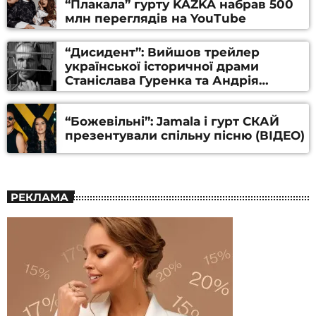
“Плакала” гурту KAZKA набрав 500
млн переглядів на YouTube
“Дисидент”: Вийшов трейлер
української історичної драми
Станіслава Гуренка та Андрія
Алфьорова (ВІДЕО)
“Божевільні”: Jamala і гурт СКАЙ
презентували спільну пісню (ВІДЕО)
РЕКЛАМА