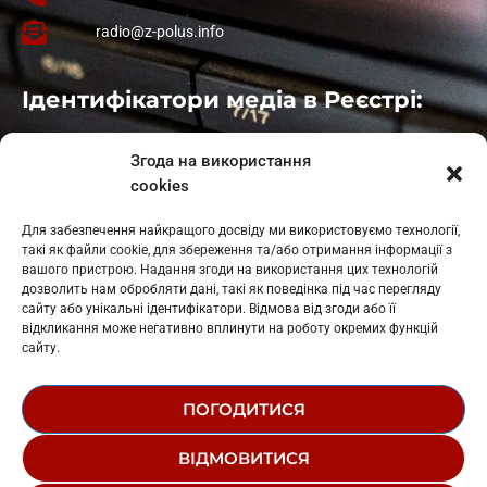
radio@z-polus.info
Ідентифікатори медіа в Реєстрі:
Івано-Франківськ
: L11-00661
Згода на використання
Калуш
: L11-01410
cookies
Рогатин
: L11-01801
Яблуниця
: L11-01720
Для забезпечення найкращого досвіду ми використовуємо технології,
Косів: L11-01805
такі як файли cookie, для збереження та/або отримання інформації з
Гарасимів: L11-02274
вашого пристрою. Надання згоди на використання цих технологій
дозволить нам обробляти дані, такі як поведінка під час перегляду
сайту або унікальні ідентифікатори. Відмова від згоди або її
відкликання може негативно вплинути на роботу окремих функцій
сайту.
ПОГОДИТИСЯ
© 1995-2026 РК «ЗАХІДНИЙ ПОЛЮС»
ВІДМОВИТИСЯ
ЛОГОТИП