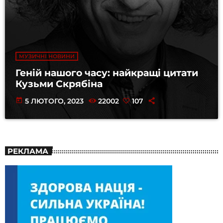
МУЗИЧНІ НОВИНИ
Геній нашого часу: найкращі цитати
Кузьми Скрябіна
today
5 ЛЮТОГО, 2023
22002
107
РЕКЛАМА