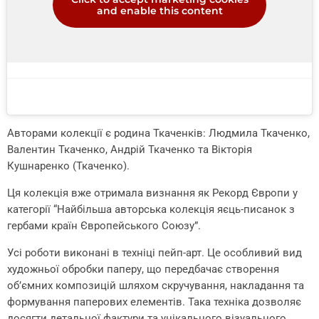
and enable this content
Авторами колекції є родина Ткаченків: Людмила Ткаченко,
Валентин Ткаченко, Андрій Ткаченко та Вікторія
Кушнаренко (Ткаченко).
Ця колекція вже отримала визнання як Рекорд Європи у
категорії “Найбільша авторська колекція яєць-писанок з
гербами країн Європейського Союзу”.
Усі роботи виконані в техніці пейп-арт. Це особливий вид
художньої обробки паперу, що передбачає створення
об’ємних композицій шляхом скручування, накладання та
формування паперових елементів. Така техніка дозволяє
досягти детальної фактури та унікального візуального