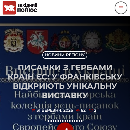
menu
НОВИНИ РЕГІОНУ
ПИСАНКИ З ГЕРБАМИ
КРАЇН ЄС: У ФРАНКІВСЬКУ
ВІДКРИЮТЬ УНІКАЛЬНУ
ВИСТАВКУ
31 БЕРЕЗНЯ, 2026
62
2
today