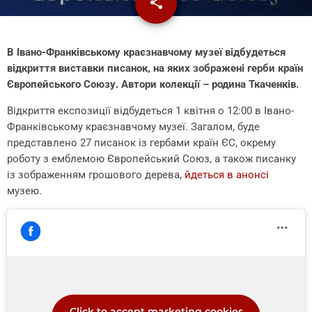
share
email
2
В Івано-Франківському краєзнавчому музеї відбудеться
відкриття виставки писанок, на яких зображені герби країн
Європейського Союзу. Автори колекції – родина Ткаченків.
Відкриття експозиції відбудеться
1 квітня о 12:00 в Івано-
Франківському краєзнавчому музеї. Загалом, буде
представлено 27 писанок із гербами країн ЄС, окрему
роботу з емблемою Європейський Союз, а також писанку
із зображенням грошового дерева,
йдеться в анонсі
музею.
Click to accept marketing cookies