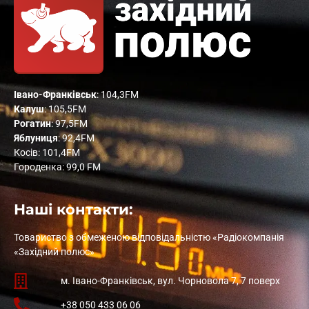
Івано-Франківськ
: 104,3FM
Калуш
: 105,5FM
Рогатин
: 97,5FM
Яблуниця
: 92,4FM
Косів: 101,4FM
Городенка: 99,0 FM
Наші контакти:
Товариство з обмеженою відповідальністю «Радіокомпанія
«Західний полюс»
м. Івано-Франківськ, вул. Чорновола 7, 7 поверх
+38 050 433 06 06