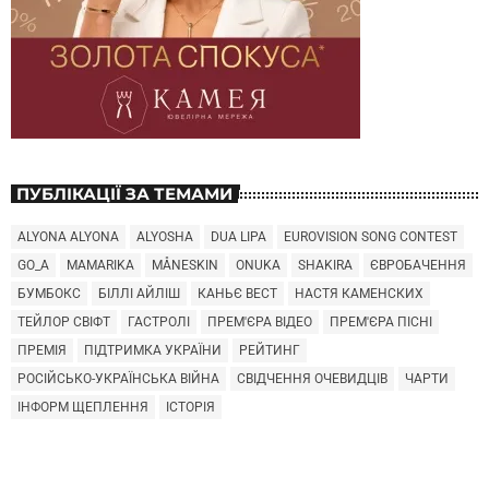
ПУБЛІКАЦІЇ ЗА ТЕМАМИ
ALYONA ALYONA
ALYOSHA
DUA LIPA
EUROVISION SONG CONTEST
GO_A
MAMARIKA
MÅNESKIN
ONUKA
SHAKIRA
ЄВРОБАЧЕННЯ
БУМБОКС
БІЛЛІ АЙЛІШ
КАНЬЄ ВЕСТ
НАСТЯ КАМЕНСКИХ
ТЕЙЛОР СВІФТ
ГАСТРОЛІ
ПРЕМ'ЄРА ВІДЕО
ПРЕМ'ЄРА ПІСНІ
ПРЕМІЯ
ПІДТРИМКА УКРАЇНИ
РЕЙТИНГ
РОСІЙСЬКО-УКРАЇНСЬКА ВІЙНА
СВІДЧЕННЯ ОЧЕВИДЦІВ
ЧАРТИ
ІНФОРМ ЩЕПЛЕННЯ
ІСТОРІЯ