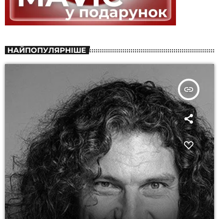
НАЙПОПУЛЯРНІШЕ
insert_link