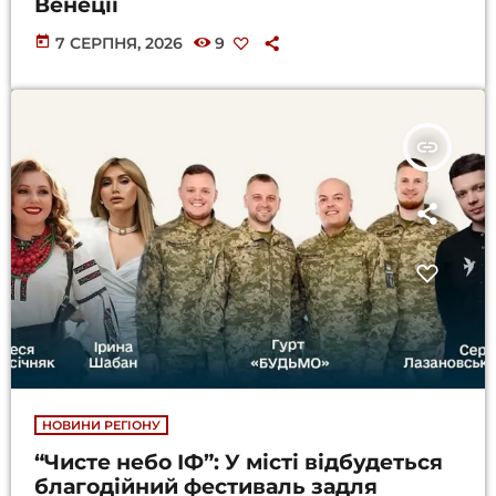
Венеції
today
7 СЕРПНЯ, 2026
9
insert_link
НОВИНИ РЕГІОНУ
“Чисте небо ІФ”: У місті відбудеться
благодійний фестиваль задля