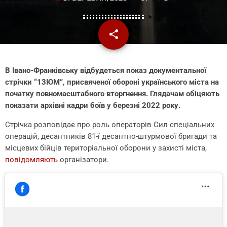
share
email
3
В Івано-Франківську відбудеться показ документальної
стрічки “13ЮМ”, присвяченої обороні українського міста на
початку повномасштабного вторгнення. Глядачам обіцяють
показати архівні кадри боїв у березні 2022 року.
Стрічка розповідає про роль операторів Сил спеціальних
операцій, десантників 81-ї десантно-штурмової бригади та
місцевих бійців територіальної оборони у захисті міста,
повідомляють
організатори.