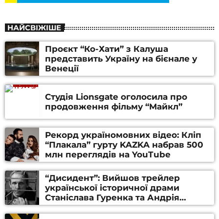
НАЙСВІЖІШЕ
Проєкт “Ко-Хати” з Калуша
представить Україну на бієнале у
Венеції
Студія Lionsgate оголосила про
продовження фільму “Майкл”
Рекорд україномовних відео: Кліп
“Плакала” гурту KAZKA набрав 500
млн переглядів на YouTube
“Дисидент”: Вийшов трейлер
української історичної драми
Станіслава Гуренка та Андрія
Алфьорова (ВІДЕО)