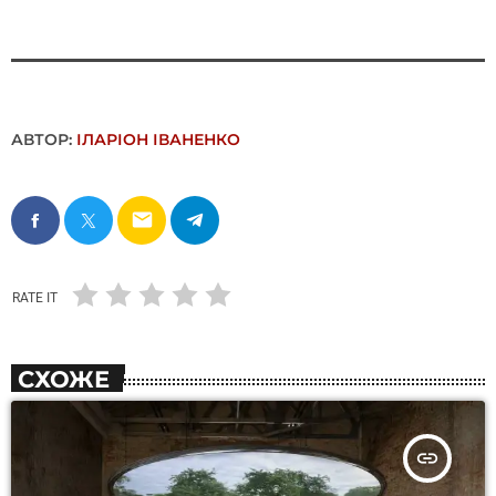
АВТОР:
ІЛАРІОН ІВАНЕНКО
email
RATE IT
СХОЖЕ
insert_link