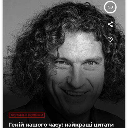
insert_link
МУЗИЧНІ НОВИНИ
Геній нашого часу: найкращі цитати