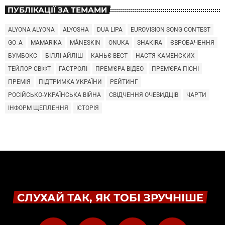
ПУБЛІКАЦІЇ ЗА ТЕМАМИ
ALYONA ALYONA
ALYOSHA
DUA LIPA
EUROVISION SONG CONTEST
GO_A
MAMARIKA
MÅNESKIN
ONUKA
SHAKIRA
ЄВРОБАЧЕННЯ
БУМБОКС
БІЛЛІ АЙЛІШ
КАНЬЄ ВЕСТ
НАСТЯ КАМЕНСКИХ
ТЕЙЛОР СВІФТ
ГАСТРОЛІ
ПРЕМ'ЄРА ВІДЕО
ПРЕМ'ЄРА ПІСНІ
ПРЕМІЯ
ПІДТРИМКА УКРАЇНИ
РЕЙТИНГ
РОСІЙСЬКО-УКРАЇНСЬКА ВІЙНА
СВІДЧЕННЯ ОЧЕВИДЦІВ
ЧАРТИ
ІНФОРМ ЩЕПЛЕННЯ
ІСТОРІЯ
СЛУХАЙ ТАК, ЯК ТОБІ ЗРУЧНІШЕ