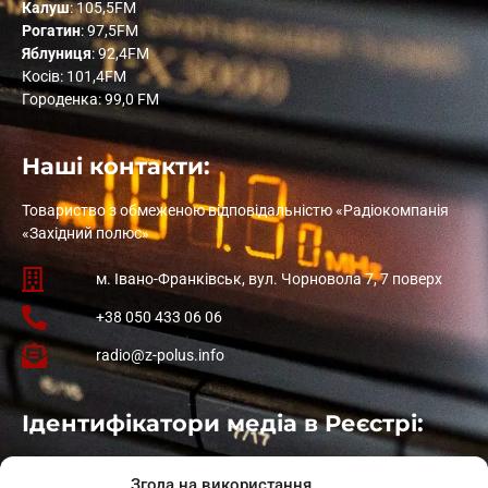
Калуш
: 105,5FM
Рогатин
: 97,5FM
Яблуниця
: 92,4FM
Косів: 101,4FM
Городенка: 99,0 FM
Наші контакти:
Товариство з обмеженою відповідальністю «Радіокомпанія
«Західний полюс»
м. Івано-Франківськ, вул. Чорновола 7, 7 поверх
+38 050 433 06 06
radio@z-polus.info
Ідентифікатори медіа в Реєстрі:
Івано-Франківськ
: L11-00661
Згода на використання