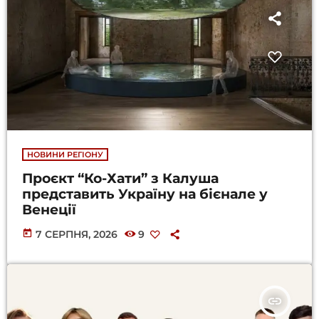
НОВИНИ РЕГІОНУ
Проєкт “Ко-Хати” з Калуша
представить Україну на бієнале у
Венеції
today
7 СЕРПНЯ, 2026
9
insert_link