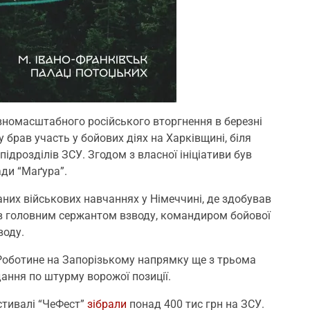
вномасштабного російського вторгнення в березні
 брав участь у бойових діях на Харківщині, біля
підрозділів ЗСУ. Згодом з власної ініціативи був
ади “Маґура”.
аних військових навчаннях у Німеччині, де здобував
ув головним сержантом взводу, командиром бойової
воду.
 Роботине на Запорізькому напрямку ще з трьома
ання по штурму ворожої позиції.
стивалі “ЧеФест”
зібрали
понад 400 тис грн на ЗСУ.