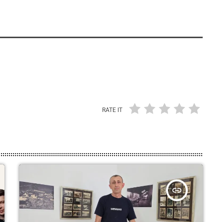
RATE IT
insert_link