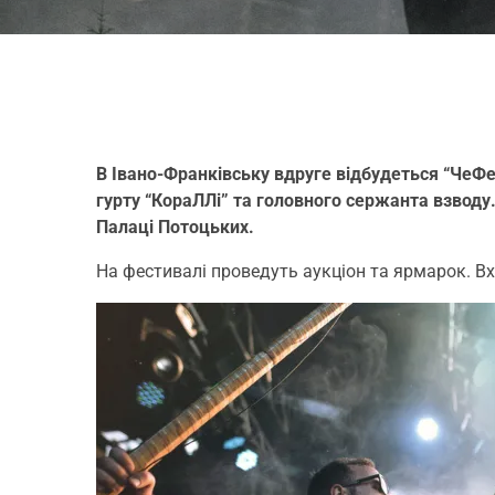
В Івано-Франківську вдруге відбудеться “
ЧеФес
гурту “КораЛЛі” та головного сержанта взводу
Палаці Потоцьких.
На фестивалі проведуть аукціон та ярмарок. Вх