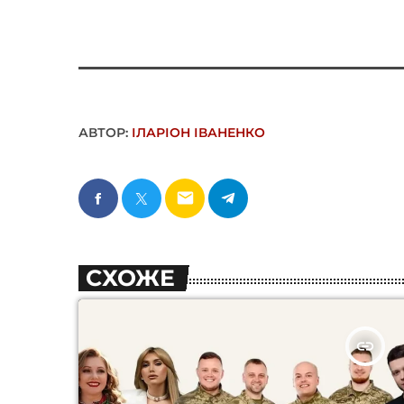
АВТОР:
ІЛАРІОН ІВАНЕНКО
email
СХОЖЕ
insert_link