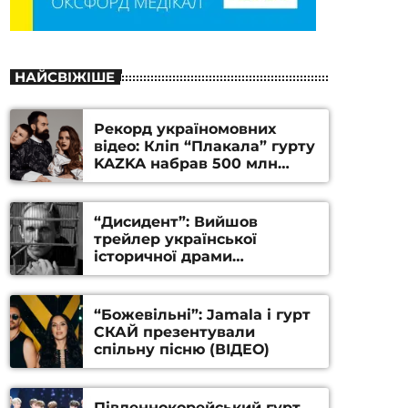
НАЙСВІЖІШЕ
Рекорд україномовних
відео: Кліп “Плакала” гурту
KAZKA набрав 500 млн
переглядів на YouTube
“Дисидент”: Вийшов
трейлер української
історичної драми
Станіслава Гуренка та
Андрія Алфьорова (ВІДЕО)
“Божевільні”: Jamala і гурт
СКАЙ презентували
спільну пісню (ВІДЕО)
Південнокорейський гурт