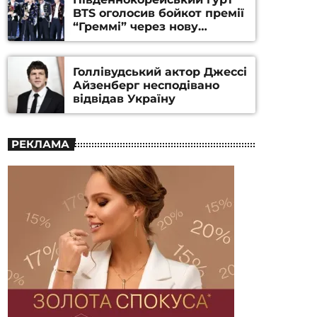
BTS оголосив бойкот премії
“Греммі” через нову
номінацію
Голлівудський актор Джессі
Айзенберг несподівано
відвідав Україну
РЕКЛАМА