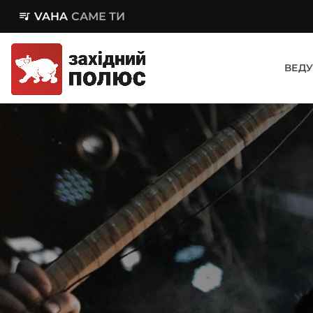
queue_music
VAHA
САМЕ ТИ
ВЕДУ