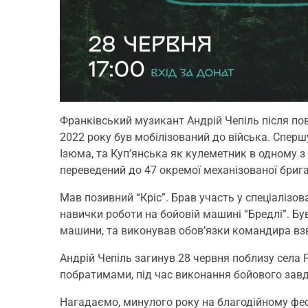
Франківський музикант Андрій Чепіль після по
2022 року був мобілізований до війська. Спершу
Ізюма, та Куп’янська як кулеметник в одному з 
переведений до 47 окремої механізованої бриг
Мав позивний “Кріс”. Брав участь у спеціалізов
навички роботи на бойовій машині “Бредлі”. Б
машини, та виконував обов’язки командира вз
Андрій Чепіль загинув 28 червня поблизу села
побратимами, під час виконання бойового завд
Нагадаємо, минулого року на благодійному фе