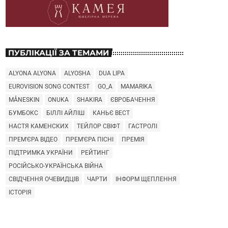
ПУБЛІКАЦІЇ ЗА ТЕМАМИ
ALYONA ALYONA
ALYOSHA
DUA LIPA
EUROVISION SONG CONTEST
GO_A
MAMARIKA
MÅNESKIN
ONUKA
SHAKIRA
ЄВРОБАЧЕННЯ
БУМБОКС
БІЛЛІ АЙЛІШ
КАНЬЄ ВЕСТ
НАСТЯ КАМЕНСКИХ
ТЕЙЛОР СВІФТ
ГАСТРОЛІ
ПРЕМ'ЄРА ВІДЕО
ПРЕМ'ЄРА ПІСНІ
ПРЕМІЯ
ПІДТРИМКА УКРАЇНИ
РЕЙТИНГ
РОСІЙСЬКО-УКРАЇНСЬКА ВІЙНА
СВІДЧЕННЯ ОЧЕВИДЦІВ
ЧАРТИ
ІНФОРМ ЩЕПЛЕННЯ
ІСТОРІЯ