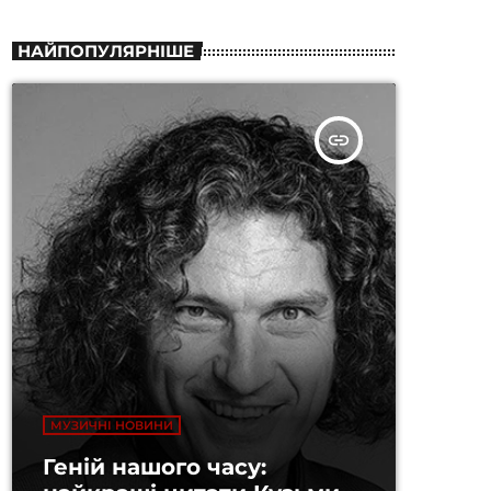
НАЙПОПУЛЯРНІШЕ
insert_link
МУЗИЧНІ НОВИНИ
Геній нашого часу: