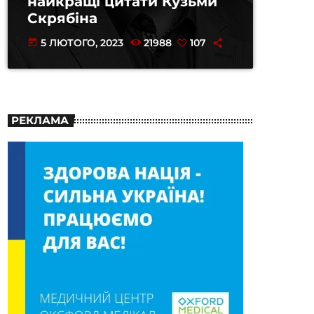
найкращі цитати Кузьми
Скрябіна
5 ЛЮТОГО, 2023
21988
107
today
РЕКЛАМА