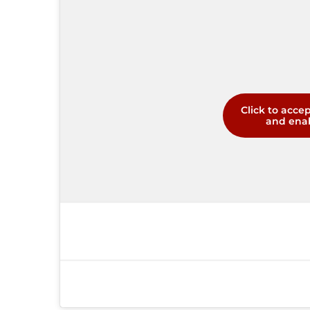
Click to acce
and enab