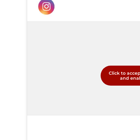
Click to acce
and enab