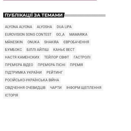
ПУБЛІКАЦІЇ ЗА ТЕМАМИ
ALYONA ALYONA
ALYOSHA
DUA LIPA
EUROVISION SONG CONTEST
GO_A
MAMARIKA
MÅNESKIN
ONUKA
SHAKIRA
ЄВРОБАЧЕННЯ
БУМБОКС
БІЛЛІ АЙЛІШ
КАНЬЄ ВЕСТ
НАСТЯ КАМЕНСКИХ
ТЕЙЛОР СВІФТ
ГАСТРОЛІ
ПРЕМ'ЄРА ВІДЕО
ПРЕМ'ЄРА ПІСНІ
ПРЕМІЯ
ПІДТРИМКА УКРАЇНИ
РЕЙТИНГ
РОСІЙСЬКО-УКРАЇНСЬКА ВІЙНА
СВІДЧЕННЯ ОЧЕВИДЦІВ
ЧАРТИ
ІНФОРМ ЩЕПЛЕННЯ
ІСТОРІЯ