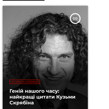
insert_link
МУЗИЧНІ НОВИНИ
Геній нашого часу:
найкращі цитати Кузьми
Скрябіна