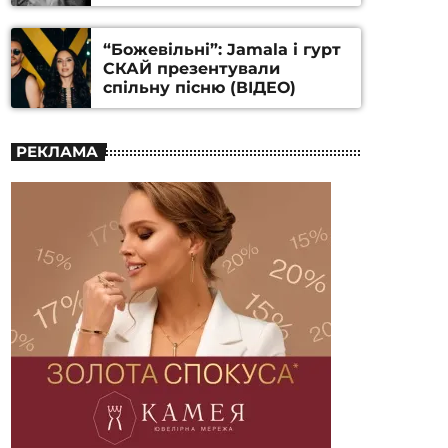
Станіслава Гуренка та
Андрія Алфьорова (ВІДЕО)
“Божевільні”: Jamala і гурт
СКАЙ презентували
спільну пісню (ВІДЕО)
РЕКЛАМА