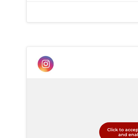
Click to acce
and enab