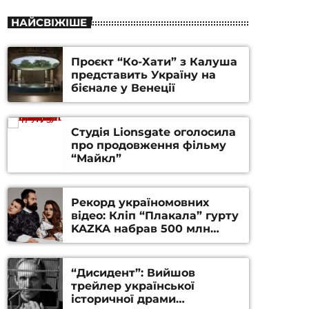
НАЙСВІЖІШЕ
Проєкт “Ко-Хати” з Калуша
представить Україну на
бієнале у Венеції
Студія Lionsgate оголосила
про продовження фільму
“Майкл”
Рекорд україномовних
відео: Кліп “Плакала” гурту
KAZKA набрав 500 млн
переглядів на YouTube
“Дисидент”: Вийшов
трейлер української
історичної драми