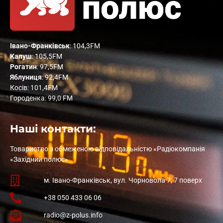
Івано-Франківськ
: 104,3FM
Калуш
: 105,5FM
Рогатин
: 97,5FM
Яблуниця
: 92,4FM
Косів: 101,4FM
Городенка: 99,0 FM
Наші контакти:
Товариство з обмеженою відповідальністю «Радіокомпанія
«Західний полюс»
м. Івано-Франківськ, вул. Чорновола 7, 7 поверх
+38 050 433 06 06
radio@z-polus.info