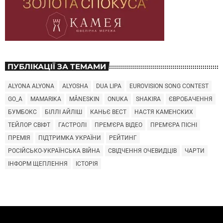
ПУБЛІКАЦІЇ ЗА ТЕМАМИ
ALYONA ALYONA
ALYOSHA
DUA LIPA
EUROVISION SONG CONTEST
GO_A
MAMARIKA
MÅNESKIN
ONUKA
SHAKIRA
ЄВРОБАЧЕННЯ
БУМБОКС
БІЛЛІ АЙЛІШ
КАНЬЄ ВЕСТ
НАСТЯ КАМЕНСКИХ
ТЕЙЛОР СВІФТ
ГАСТРОЛІ
ПРЕМ'ЄРА ВІДЕО
ПРЕМ'ЄРА ПІСНІ
ПРЕМІЯ
ПІДТРИМКА УКРАЇНИ
РЕЙТИНГ
РОСІЙСЬКО-УКРАЇНСЬКА ВІЙНА
СВІДЧЕННЯ ОЧЕВИДЦІВ
ЧАРТИ
ІНФОРМ ЩЕПЛЕННЯ
ІСТОРІЯ