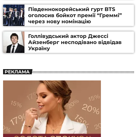
Південнокорейський гурт BTS
оголосив бойкот премії “Греммі”
через нову номінацію
Голлівудський актор Джессі
Айзенберг несподівано відвідав
Україну
РЕКЛАМА