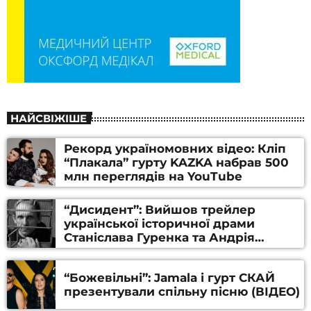
НАЙСВІЖІШЕ
Рекорд україномовних відео: Кліп
“Плакала” гурту KAZKA набрав 500
млн переглядів на YouTube
“Дисидент”: Вийшов трейлер
української історичної драми
Станіслава Гуренка та Андрія
Алфьорова (ВІДЕО)
“Божевільні”: Jamala і гурт СКАЙ
презентували спільну пісню (ВІДЕО)