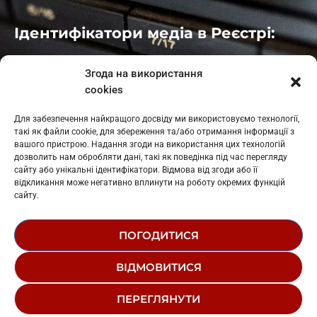
Ідентифікатори медіа в Реєстрі:
Івано-Франківськ
: L11-00661
Згода на використання
Калуш
: L11-01410
cookies
Рогатин
: L11-01801
Яблуниця
: L11-01720
Для забезпечення найкращого досвіду ми використовуємо технології,
Косів: L11-01805
такі як файли cookie, для збереження та/або отримання інформації з
Гарасимів: L11-02274
вашого пристрою. Надання згоди на використання цих технологій
дозволить нам обробляти дані, такі як поведінка під час перегляду
сайту або унікальні ідентифікатори. Відмова від згоди або її
відкликання може негативно вплинути на роботу окремих функцій
сайту.
ПОГОДИТИСЯ
© 1995-2026 РК «ЗАХІДНИЙ ПОЛЮС»
ВІДМОВИТИСЯ
ЛОГОТИП
РЕДАКЦІЙНИЙ СТАТУТ
СТРУКТУРА ВЛАСНОСТІ
ПЕРЕГЛЯНУТИ