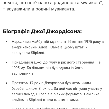
всього, що пов’язано з родиною та музикою”,
– зауважили в родині музиканта.
Біографія Джої Джордісона:
Народився майбутній музикант 26 квітня 1975 року в
американській Айові. Саме в цьому штаті й
заснували Slipknot.
Приєднався Джої до гурту в рік його створення – в
1995-му. Ба більше, він був одним із його
засновників.
Протягом 17 років Джоржісон був незмінним
барабанщиком Slipknot. За цей час він узяв участь у
записі понад 10 релізів різних форматів. Декілька
альбомів Slipknot стали платиновими.