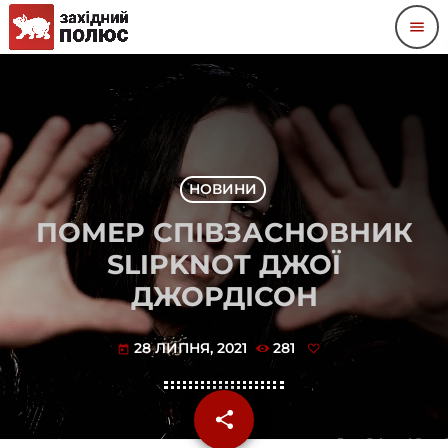
menu
НОВИНИ
ПОМЕР СПІВЗАСНОВНИК
SLIPKNOT ДЖОЇ
ДЖОРДІСОН
28 ЛИПНЯ, 2021
281
today
share
email