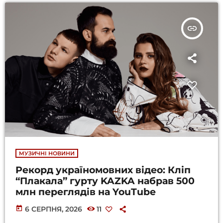
insert_link
МУЗИЧНІ НОВИНИ
Рекорд україномовних відео: Кліп
“Плакала” гурту KAZKA набрав 500
млн переглядів на YouTube
today
6 СЕРПНЯ, 2026
11