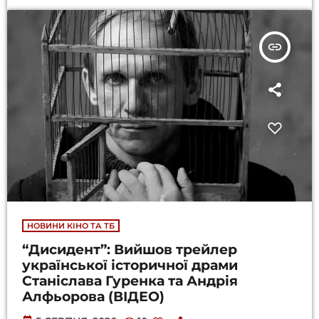
insert_link
НОВИНИ КІНО ТА ТБ
“Дисидент”: Вийшов трейлер
української історичної драми
Станіслава Гуренка та Андрія
Алфьорова (ВІДЕО)