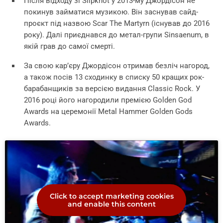
Після відходу зі Slipknot у 2013-му Джордісон не
покинув займатися музикою. Він заснував сайд-
проєкт під назвою Scar The Martyrn (існував до 2016
року). Далі приєднався до метал-групи Sinsaenum, в
якій грав до самої смерті.
За свою кар’єру Джордісон отримав безліч нагород,
а також посів 13 сходинку в списку 50 кращих рок-
барабанщиків за версією видання Classic Rock. У
2016 році його нагородили премією Golden God
Awards на церемонії Metal Hammer Golden Gods
Awards.
Click to accept marketing cookies
and enable this content