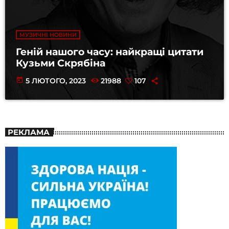
МУЗИЧНІ НОВИНИ
Геній нашого часу: найкращі цитати
Кузьми Скрябіна
today
5 ЛЮТОГО, 2023
21988
107
РЕКЛАМА