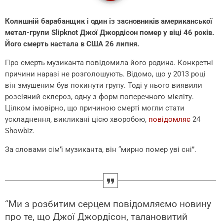
Колишній барабанщик і один із засновників американської
метал-групи Slipknot Джої Джордісон помер у віці 46 років.
Його смерть настала в США 26 липня.
Про смерть музиканта повідомила його родина. Конкретні
причини наразі не розголошують. Відомо, що у 2013 році
він змушеним був покинути групу. Тоді у нього виявили
розсіяний склероз, одну з форм поперечного мієліту.
Цілком імовірно, що причиною смерті могли стати
ускладнення, викликані цією хворобою,
повідомляє
24
Showbiz.
За словами сім’ї музиканта, він “мирно помер уві сні”.
“Ми з розбитим серцем повідомляємо новину
про те, що Джої Джордісон, талановитий