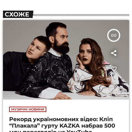
СХОЖЕ
insert_link
МУЗИЧНІ НОВИНИ
Рекорд україномовних відео: Кліп
“Плакала” гурту KAZKA набрав 500