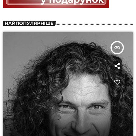
НАЙПОПУЛЯРНІШЕ
insert_link