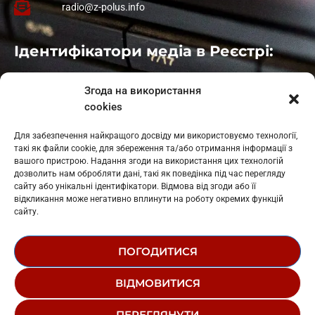
radio@z-polus.info
Ідентифікатори медіа в Реєстрі:
Івано-Франківськ
: L11-00661
Згода на використання
Калуш
: L11-01410
cookies
Рогатин
: L11-01801
Яблуниця
: L11-01720
Для забезпечення найкращого досвіду ми використовуємо технології,
Косів: L11-01805
такі як файли cookie, для збереження та/або отримання інформації з
Гарасимів: L11-02274
вашого пристрою. Надання згоди на використання цих технологій
дозволить нам обробляти дані, такі як поведінка під час перегляду
сайту або унікальні ідентифікатори. Відмова від згоди або її
відкликання може негативно вплинути на роботу окремих функцій
сайту.
ПОГОДИТИСЯ
© 1995-2026 РК «ЗАХІДНИЙ ПОЛЮС»
ВІДМОВИТИСЯ
ЛОГОТИП
РЕДАКЦІЙНИЙ СТАТУТ
ПЕРЕГЛЯНУТИ
СТРУКТУРА ВЛАСНОСТІ