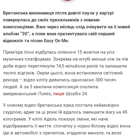
Британська виконавиця після довгої паузи у кар’єрі
повернулась до своїх прихильників з новими
композиціями. Вже через місяць слід очікувати на її новий
альбом “30”, а поки вона презентувала свій перший
відеокліп та пісню Easy On Me.
Прем’єра пісні відбулась опівночі 15 жовтня на усіх
музичних платформах. Зокрема на ютубі менше ніж за пів
доби відео переглянули 14,5 мільйона разів та залишили
тисячі відгуків. Окрім цього, вона встановила світовий
рекорд – відео кліпу дивились одночасно 300 тисяч
людей. А за 3 хвилини композиція очолила
американський iTunes,
пише
Шоубіз 24.
У новому відео британська зірка постала неймовірно
схудлою, адже за ці роки їй вдалось зменшити вагу на 45
кілограмів. У кліпі Адель показує зміни, які наче
відображають її життя: спочатку у чорно-білому відео вона
їде в автомобілі з причепом, згадуючи минуле, та везе