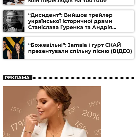
млн переглядів на YouTube
“Дисидент”: Вийшов трейлер
української історичної драми
Станіслава Гуренка та Андрія
Алфьорова (ВІДЕО)
“Божевільні”: Jamala і гурт СКАЙ
презентували спільну пісню (ВІДЕО)
РЕКЛАМА