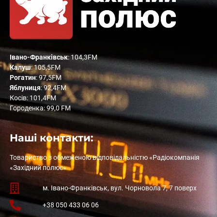
Івано-Франківськ
: 104,3FM
Калуш
: 105,5FM
Рогатин
: 97,5FM
Яблуниця
: 92,4FM
Косів: 101,4FM
Городенка: 99,0 FM
Наші контакти:
Товариство з обмеженою відповідальністю «Радіокомпанія
«Західний полюс»
м. Івано-Франківськ, вул. Чорновола 7, 7 поверх
+38 050 433 06 06