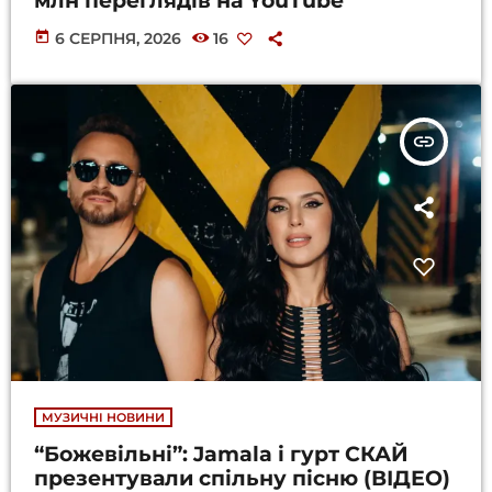
млн переглядів на YouTube
today
6 СЕРПНЯ, 2026
16
insert_link
МУЗИЧНІ НОВИНИ
“Божевільні”: Jamala і гурт СКАЙ
презентували спільну пісню (ВІДЕО)