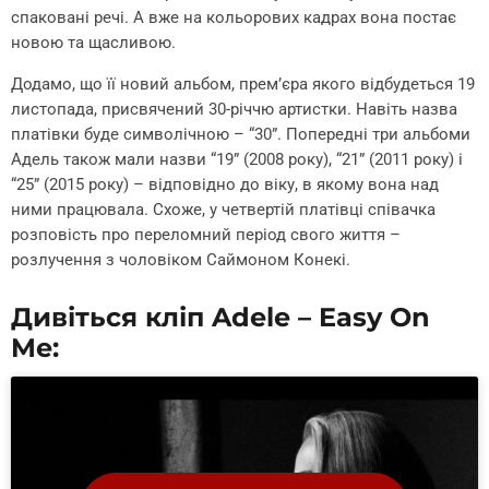
спаковані речі. А вже на кольорових кадрах вона постає
новою та щасливою.
Додамо, що її новий альбом, прем’єра якого відбудеться 19
листопада, присвячений 30-річчю артистки. Навіть назва
платівки буде символічною – “30”. Попередні три альбоми
Адель також мали назви “19” (2008 року), “21” (2011 року) і
“25” (2015 року) – відповідно до віку, в якому вона над
ними працювала. Схоже, у четвертій платівці співачка
розповість про переломний період свого життя –
розлучення з чоловіком Саймоном Конекі.
Дивіться кліп Adele – Easy On
Me: