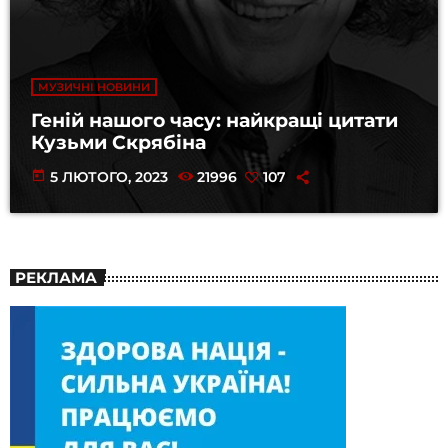
МУЗИЧНІ НОВИНИ
Геній нашого часу: найкращі цитати
Кузьми Скрябіна
today
5 ЛЮТОГО, 2023
21996
107
РЕКЛАМА