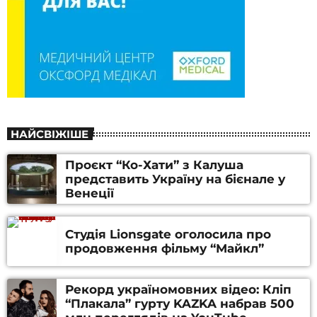
НАЙСВІЖІШЕ
Проєкт “Ко-Хати” з Калуша
представить Україну на бієнале у
Венеції
Студія Lionsgate оголосила про
продовження фільму “Майкл”
Рекорд україномовних відео: Кліп
“Плакала” гурту KAZKA набрав 500