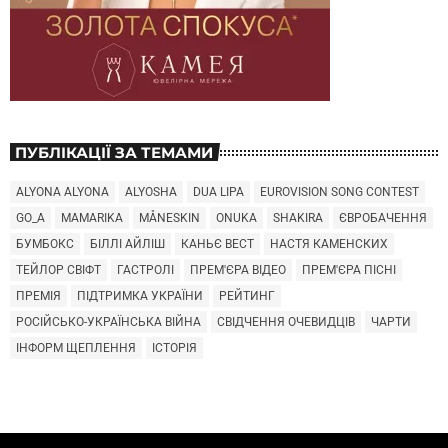
ПУБЛІКАЦІЇ ЗА ТЕМАМИ
ALYONA ALYONA
ALYOSHA
DUA LIPA
EUROVISION SONG CONTEST
GO_A
MAMARIKA
MÅNESKIN
ONUKA
SHAKIRA
ЄВРОБАЧЕННЯ
БУМБОКС
БІЛЛІ АЙЛІШ
КАНЬЄ ВЕСТ
НАСТЯ КАМЕНСКИХ
ТЕЙЛОР СВІФТ
ГАСТРОЛІ
ПРЕМ'ЄРА ВІДЕО
ПРЕМ'ЄРА ПІСНІ
ПРЕМІЯ
ПІДТРИМКА УКРАЇНИ
РЕЙТИНГ
РОСІЙСЬКО-УКРАЇНСЬКА ВІЙНА
СВІДЧЕННЯ ОЧЕВИДЦІВ
ЧАРТИ
ІНФОРМ ЩЕПЛЕННЯ
ІСТОРІЯ